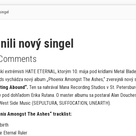
singel
ili nový singel
 Comments
skí extrémisti HATE ETERNAL, ktorým 10. mája pod krídlami Metal Blad
s vychádza nový album „Phoenix Amongst The Ashes,“ zverejnili nový s
ting Abound“.
Ten sa nahrával Mana Recording Studios v St. Petersbur
e pod dohľadom Erika Rutana. O master albumu sa postaral Alan Douche
West Side Music (SEPULTURA, SUFFOCATION, UNEARTH).
nix Amongst The Ashes“ tracklist:
birth
e Eternal Ruler