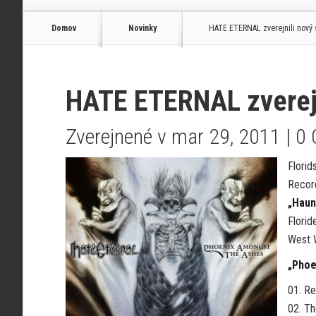
Domov
Novinky
HATE ETERNAL zverejnili nový 
HATE ETERNAL zverejn
Zverejnené v mar 29, 2011 |
0
Florid
Record
„Haun
Florid
West 
„Phoe
01. Re
02. Th