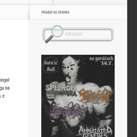
Hľadať na stránke
e
ingel
gu na
s z