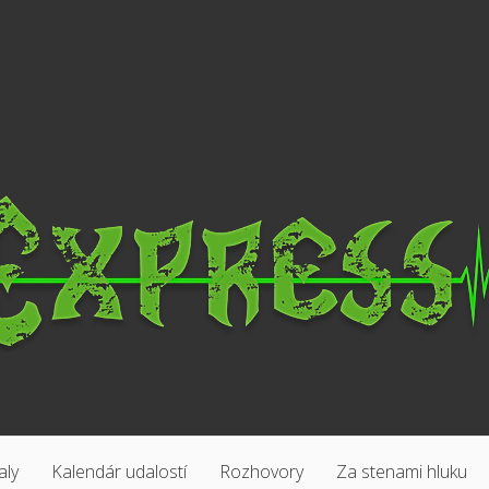
aly
Kalendár udalostí
Rozhovory
Za stenami hluku