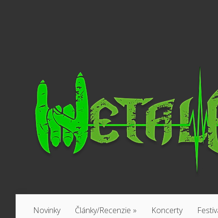
Novinky
Články/Recenzie
»
Koncerty
Festiv