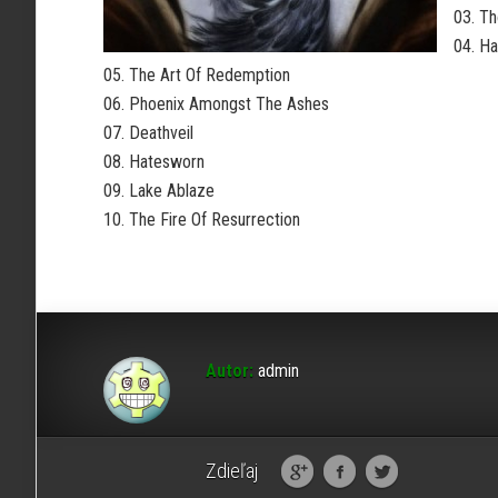
03. Th
04. H
05. The Art Of Redemption
06. Phoenix Amongst The Ashes
07. Deathveil
08. Hatesworn
09. Lake Ablaze
10. The Fire Of Resurrection
Autor:
admin
Zdieľaj