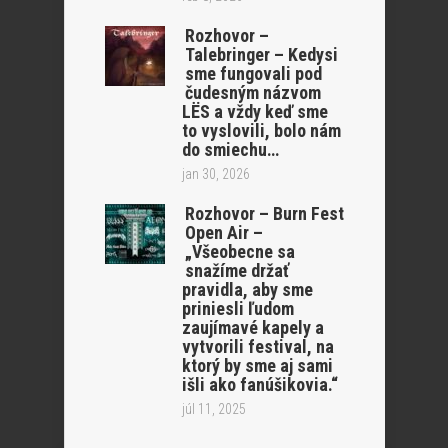
Rozhovor –
Talebringer – Kedysi
sme fungovali pod
čudesným názvom
LËS a vždy keď sme
to vyslovili, bolo nám
do smiechu…
jan 30, 2026
Rozhovor – Burn Fest
Open Air –
„Všeobecne sa
snažíme držať
pravidla, aby sme
priniesli ľudom
zaujímavé kapely a
vytvorili festival, na
ktorý by sme aj sami
išli ako fanúšikovia.“
júl 11, 2025