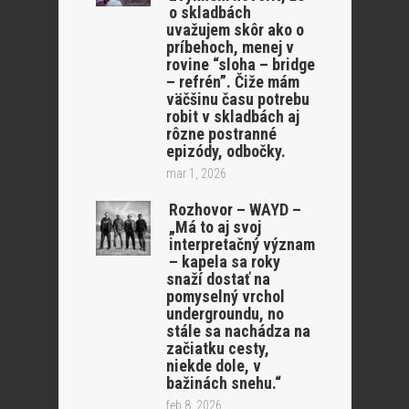
o skladbách
uvažujem skôr ako o
príbehoch, menej v
rovine “sloha – bridge
– refrén”. Čiže mám
väčšinu času potrebu
robit v skladbách aj
rôzne postranné
epizódy, odbočky.
mar 1, 2026
Rozhovor – WAYD –
„Má to aj svoj
interpretačný význam
– kapela sa roky
snaží dostať na
pomyselný vrchol
undergroundu, no
stále sa nachádza na
začiatku cesty,
niekde dole, v
bažinách snehu.“
feb 8, 2026