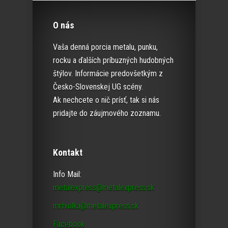
O nás
Vaša denná porcia metalu, punku,
rocku a ďalších príbuzných hudobných
štýlov. Informácie predovšetkým z
Česko-Slovenskej UG scény.
Ak nechcete o nič prísť, tak si nás
pridajte do záujmového zoznamu.
Kontakt
Info Mail:
metalexpress@metalexpress.sk
mrtvolka@metalexpress.sk
Facebook