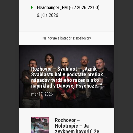
Headbanger_FM (6.7.2026 22:00)
6. júla 2026
Najnovšie z kategórie:
Rozhovory
Rozhovor – Švablast – „Vznik
Švablastu bol v podstate pretlak
nápadov tvrdšieho razenia ako
napríklad v Davovej Psychóze…“
mar 17, 2026
Rozhovor –
Holotropic – Ja
zvyknem hovoriť, že