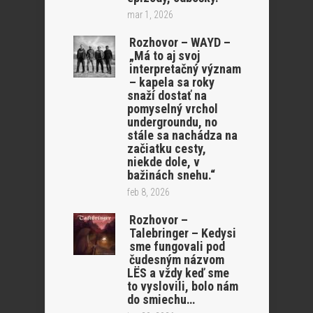
mar 1, 2026
Rozhovor – WAYD –
„Má to aj svoj
interpretačný význam
– kapela sa roky
snaží dostať na
pomyselný vrchol
undergroundu, no
stále sa nachádza na
začiatku cesty,
niekde dole, v
bažinách snehu.“
feb 8, 2026
Rozhovor –
Talebringer – Kedysi
sme fungovali pod
čudesným názvom
LËS a vždy keď sme
to vyslovili, bolo nám
do smiechu…