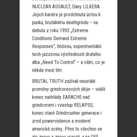
NUCLEAR ASSAULT, Dany LILKERA.
Jejich kariéra je prodchnuta úctou k
punku, brutálnímu deathgrindu – na
debutu z roku 1992 „Extreme
Conditions Demand Extreme
Responses“; řinčivou, experimentální
tech-jazzovou výstředností druhého
alba „Need To Control“ – a vším, co je
někde mezi tím.
BRUTAL TRUTH zažívali neustálé
proměny grindcoreových dějin – viděli
konec nadvlády EARACHE nad
grindcorem i vzestup RELAPSE;
konec staré Grindcrusher generace i
zrod powerviolence a moderní
americké scény…Přes to všechno se
ale znovu a znovu vraceli, a na OEF