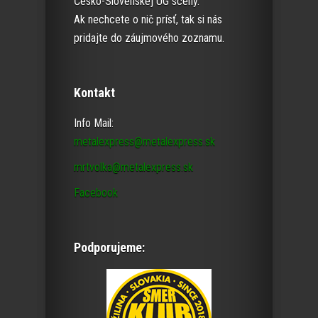
Česko-Slovenskej UG scény.
Ak nechcete o nič prísť, tak si nás
pridajte do záujmového zoznamu.
Kontakt
Info Mail:
metalexpress@metalexpress.sk
mrtvolka@metalexpress.sk
Facebook
Podporujeme: