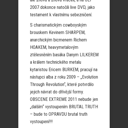
2007 dokonce natočili live DVD, jako
testament k vlastnímu sebezničení.
S charismatickým cowboyským
brouskem Kevinem SHARPEM,
anarchickým bicmenem Richem
HOAKEM, heavymetalovým
ztělesněním basáka Danym LILKEREM
a králem technického metalu
kytaristou Ericem BURKEM, pracují na
nástupci alba z roku 2009 – „Evolution
Through Revolution“, které potvrdilo
jejich návrat do dřívější formy.
OBSCENE EXTREME 2011 nebude jen
„dalším“ vystoupením BRUTAL TRUTH
– bude to OPRAVDU brutal truth
vystoupení!!!