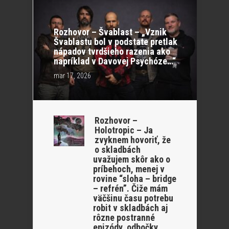
Rozhovor – Švablast – „Vznik
Švablastu bol v podstate pretlak
nápadov tvrdšieho razenia ako
napríklad v Davovej Psychóze…“
mar 17, 2026
Rozhovor –
Holotropic – Ja
zvyknem hovoriť, že
o skladbách
uvažujem skôr ako o
príbehoch, menej v
rovine “sloha – bridge
– refrén”. Čiže mám
väčšinu času potrebu
robit v skladbách aj
rôzne postranné
epizódy, odbočky.