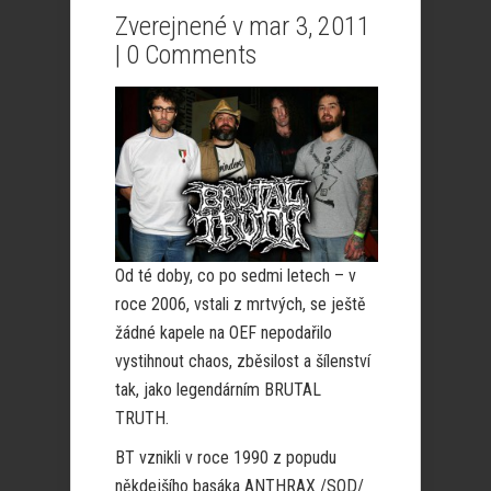
Zverejnené v mar 3, 2011
|
0 Comments
Od té doby, co po sedmi letech – v
roce 2006, vstali z mrtvých, se ještě
žádné kapele na OEF nepodařilo
vystihnout chaos, zběsilost a šílenství
tak, jako legendárním BRUTAL
TRUTH.
BT vznikli v roce 1990 z popudu
někdejšího basáka ANTHRAX /SOD/