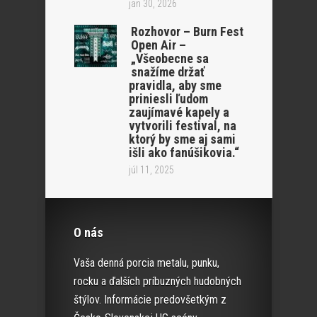
jan 30, 2026
Rozhovor – Burn Fest
Open Air –
„Všeobecne sa
snažíme držať
pravidla, aby sme
priniesli ľudom
zaujímavé kapely a
vytvorili festival, na
ktorý by sme aj sami
išli ako fanúšikovia.“
júl 11, 2025
O nás
Vaša denná porcia metalu, punku,
rocku a ďalších príbuzných hudobných
štýlov. Informácie predovšetkým z