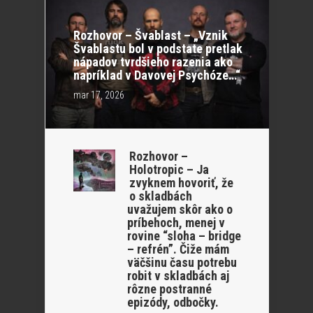
Rozhovor – Švablast – „Vznik
Švablastu bol v podstate pretlak
nápadov tvrdšieho razenia ako
napríklad v Davovej Psychóze…“
mar 17, 2026
Rozhovor –
Holotropic – Ja
zvyknem hovoriť, že
o skladbách
uvažujem skôr ako o
príbehoch, menej v
rovine “sloha – bridge
– refrén”. Čiže mám
väčšinu času potrebu
robit v skladbách aj
rôzne postranné
epizódy, odbočky.