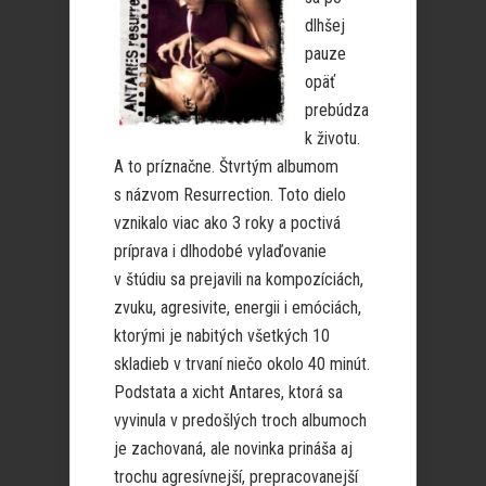
dlhšej
pauze
opäť
prebúdza
k životu.
A to príznačne. Štvrtým albumom
s názvom Resurrection. Toto dielo
vznikalo viac ako 3 roky a poctivá
príprava i dlhodobé vylaďovanie
v štúdiu sa prejavili na kompozíciách,
zvuku, agresivite, energii i emóciách,
ktorými je nabitých všetkých 10
skladieb v trvaní niečo okolo 40 minút.
Podstata a xicht Antares, ktorá sa
vyvinula v predošlých troch albumoch
je zachovaná, ale novinka prináša aj
trochu agresívnejší, prepracovanejší