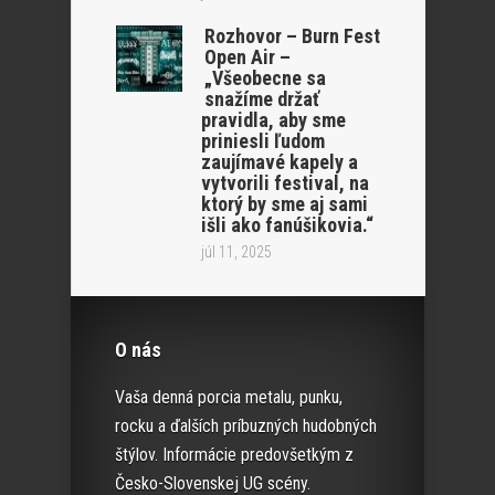
Rozhovor – Burn Fest
Open Air –
„Všeobecne sa
snažíme držať
pravidla, aby sme
priniesli ľudom
zaujímavé kapely a
vytvorili festival, na
ktorý by sme aj sami
išli ako fanúšikovia.“
júl 11, 2025
O nás
Vaša denná porcia metalu, punku,
rocku a ďalších príbuzných hudobných
štýlov. Informácie predovšetkým z
Česko-Slovenskej UG scény.