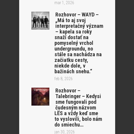
mar 1, 2026
Rozhovor – WAYD –
„Má to aj svoj
interpretačný význam
– kapela sa roky
snaží dostať na
pomyselný vrchol
undergroundu, no
stále sa nachádza na
začiatku cesty,
niekde dole, v
bažinách snehu.“
feb 8, 2026
Rozhovor –
Talebringer – Kedysi
sme fungovali pod
čudesným názvom
LËS a vždy keď sme
to vyslovili, bolo nám
do smiechu…
jan 30, 2026