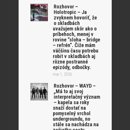
Rozhovor –
Holotropic – Ja
zvyknem hovoriť, že
o skladbách
uvažujem skôr ako o
príbehoch, menej v
rovine “sloha – bridge
– refrén”. Čiže mám
väčšinu času potrebu
robit v skladbách aj
rôzne postranné
epizódy, odbočky.
mar 1, 2026
Rozhovor – WAYD –
„Má to aj svoj
interpretačný význam
– kapela sa roky
snaží dostať na
pomyselný vrchol
undergroundu, no
stále sa nachádza na
začiatku cesty,