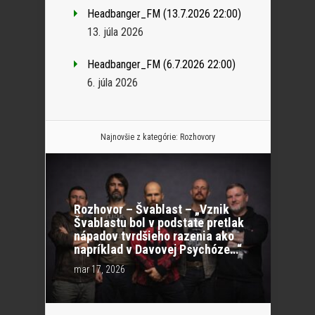
Headbanger_FM (13.7.2026 22:00)
13. júla 2026
Headbanger_FM (6.7.2026 22:00)
6. júla 2026
Najnovšie z kategórie:
Rozhovory
Rozhovor – Švablast – „Vznik
Švablastu bol v podstate pretlak
nápadov tvrdšieho razenia ako
napríklad v Davovej Psychóze…“
mar 17, 2026