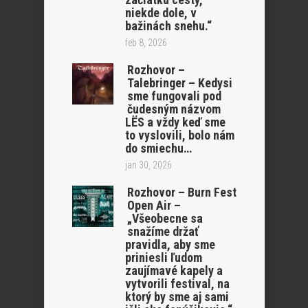
niekde dole, v
bažinách snehu.“
feb 8, 2026
Rozhovor –
Talebringer – Kedysi
sme fungovali pod
čudesným názvom
LËS a vždy keď sme
to vyslovili, bolo nám
do smiechu…
jan 30, 2026
Rozhovor – Burn Fest
Open Air –
„Všeobecne sa
snažíme držať
pravidla, aby sme
priniesli ľudom
zaujímavé kapely a
vytvorili festival, na
ktorý by sme aj sami