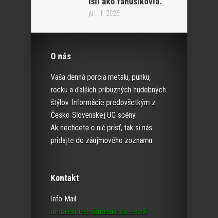
išli ako fanúšikovia.“
júl 11, 2025
O nás
Vaša denná porcia metalu, punku,
rocku a ďalších príbuzných hudobných
štýlov. Informácie predovšetkým z
Česko-Slovenskej UG scény.
Ak nechcete o nič prísť, tak si nás
pridajte do záujmového zoznamu.
Kontakt
Info Mail:
metalexpress@metalexpress.sk