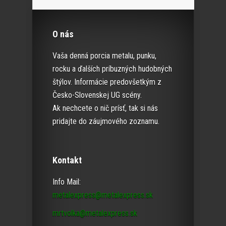
O nás
Vaša denná porcia metalu, punku,
rocku a ďalších príbuzných hudobných
štýlov. Informácie predovšetkým z
Česko-Slovenskej UG scény.
Ak nechcete o nič prísť, tak si nás
pridajte do záujmového zoznamu.
Kontakt
Info Mail:
metalexpress@metalexpress.sk
mrtvolka@metalexpress.sk