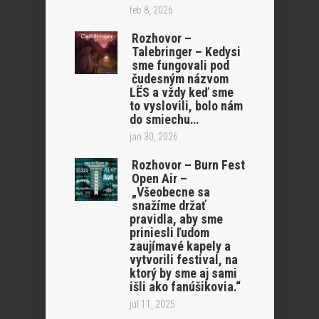
feb 8, 2026
Rozhovor –
Talebringer – Kedysi
sme fungovali pod
čudesným názvom
LËS a vždy keď sme
to vyslovili, bolo nám
do smiechu…
jan 30, 2026
Rozhovor – Burn Fest
Open Air –
„Všeobecne sa
snažíme držať
pravidla, aby sme
priniesli ľudom
zaujímavé kapely a
vytvorili festival, na
ktorý by sme aj sami
išli ako fanúšikovia.“
júl 11, 2025