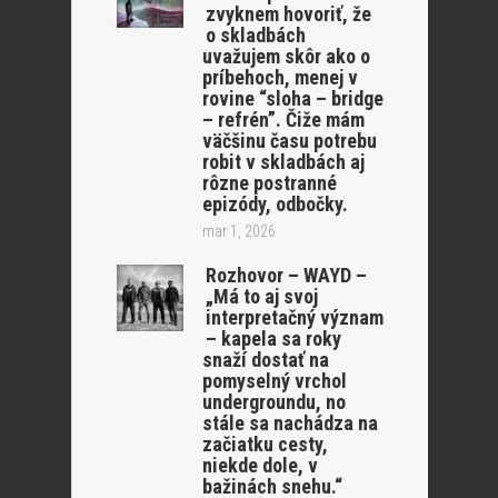
zvyknem hovoriť, že
o skladbách
uvažujem skôr ako o
príbehoch, menej v
rovine “sloha – bridge
– refrén”. Čiže mám
väčšinu času potrebu
robit v skladbách aj
rôzne postranné
epizódy, odbočky.
mar 1, 2026
Rozhovor – WAYD –
„Má to aj svoj
interpretačný význam
– kapela sa roky
snaží dostať na
pomyselný vrchol
undergroundu, no
stále sa nachádza na
začiatku cesty,
niekde dole, v
bažinách snehu.“