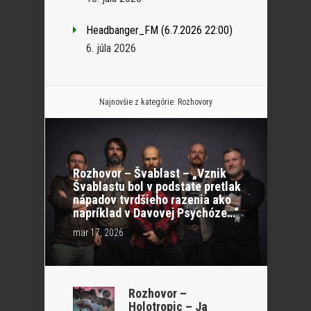
Headbanger_FM (6.7.2026 22:00)
6. júla 2026
Najnovšie z kategórie:
Rozhovory
Rozhovor – Švablast – „Vznik
Švablastu bol v podstate pretlak
nápadov tvrdšieho razenia ako
napríklad v Davovej Psychóze…“
mar 17, 2026
Rozhovor –
Holotropic – Ja