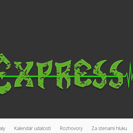
aly
Kalendár udalostí
Rozhovory
Za stenami hluku