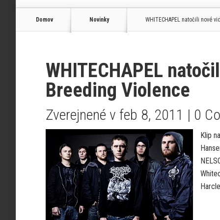
Domov
Novinky
WHITECHAPEL natočili nové vi
WHITECHAPEL natočili
Breeding Violence
Zverejnené v feb 8, 2011 |
0 C
Klip n
Hanse
NELSO
Whitec
Harcle