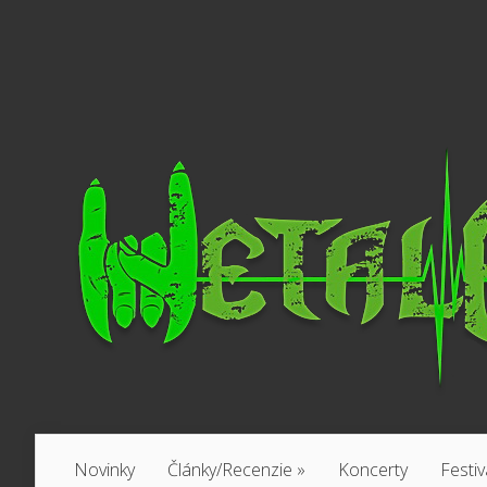
Novinky
Články/Recenzie
»
Koncerty
Festiv