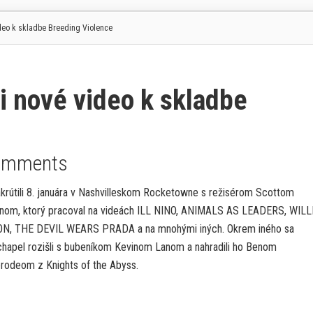
deo k skladbe Breeding Violence
 nové video k skladbe
omments
akrútili 8. januára v Nashvilleskom Rocketowne s režisérom Scottom
nom, ktorý pracoval na videách ILL NINO, ANIMALS AS LEADERS, WILL
N, THE DEVIL WEARS PRADA a na mnohými iných. Okrem iného sa
hapel rozišli s bubeníkom Kevinom Lanom a nahradili ho Benom
rodeom z Knights of the Abyss.