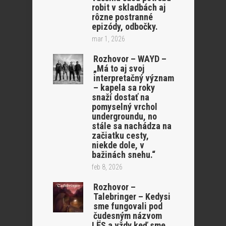
robit v skladbách aj
rôzne postranné
epizódy, odbočky.
mar 1, 2026
Rozhovor – WAYD –
„Má to aj svoj
interpretačný význam
– kapela sa roky
snaží dostať na
pomyselný vrchol
undergroundu, no
stále sa nachádza na
začiatku cesty,
niekde dole, v
bažinách snehu.“
feb 8, 2026
Rozhovor –
Talebringer – Kedysi
sme fungovali pod
čudesným názvom
LËS a vždy keď sme