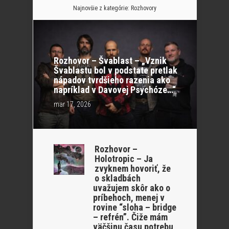
Najnovšie z kategórie:
Rozhovory
Rozhovor – Švablast – „Vznik
Švablastu bol v podstate pretlak
nápadov tvrdšieho razenia ako
napríklad v Davovej Psychóze…“
mar 17, 2026
Rozhovor –
Holotropic – Ja
zvyknem hovoriť, že
o skladbách
uvažujem skôr ako o
príbehoch, menej v
rovine “sloha – bridge
– refrén”. Čiže mám
väčšinu času potrebu