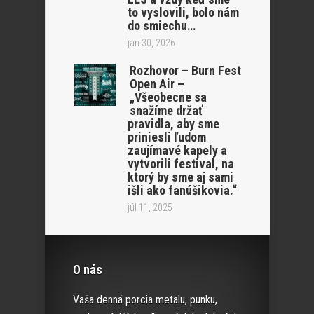
to vyslovili, bolo nám
do smiechu…
jan 30, 2026
Rozhovor – Burn Fest
Open Air –
„Všeobecne sa
snažíme držať
pravidla, aby sme
priniesli ľudom
zaujímavé kapely a
vytvorili festival, na
ktorý by sme aj sami
išli ako fanúšikovia.“
júl 11, 2025
O nás
Vaša denná porcia metalu, punku,