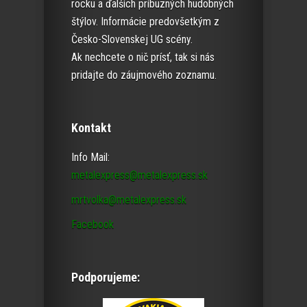
rocku a ďalších príbuzných hudobných
štýlov. Informácie predovšetkým z
Česko-Slovenskej UG scény.
Ak nechcete o nič prísť, tak si nás
pridajte do záujmového zoznamu.
Kontakt
Info Mail:
metalexpress@metalexpress.sk
mrtvolka@metalexpress.sk
Facebook
Podporujeme: