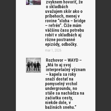
zvyknem hovoriť, že
o skladbách
uvažujem skôr ako o
príbehoch, menej v
rovine “sloha – bridge
– refrén”. Čiže mám
väčšinu času potrebu
robit v skladbách aj
rôzne postranné
epizódy, odbočky.
mar 1, 2026
Rozhovor – WAYD –
„Má to aj svoj
interpretačný význam
– kapela sa roky
snaží dostať na
pomyselný vrchol
undergroundu, no
stále sa nachádza na
začiatku cesty,
niekde dole, v
bažinách snehu.“