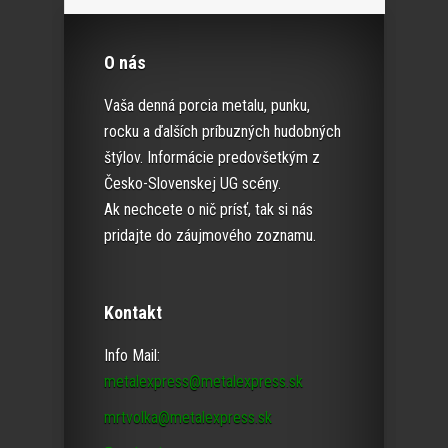
O nás
Vaša denná porcia metalu, punku,
rocku a ďalších príbuzných hudobných
štýlov. Informácie predovšetkým z
Česko-Slovenskej UG scény.
Ak nechcete o nič prísť, tak si nás
pridajte do záujmového zoznamu.
Kontakt
Info Mail:
metalexpress@metalexpress.sk
mrtvolka@metalexpress.sk