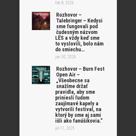
feb 8, 2026
Rozhovor –
Talebringer – Kedysi
sme fungovali pod
čudesným názvom
LËS a vždy keď sme
to vyslovili, bolo nám
do smiechu…
jan 30, 2026
Rozhovor – Burn Fest
Open Air –
„Všeobecne sa
snažíme držať
pravidla, aby sme
priniesli ľudom
zaujímavé kapely a
vytvorili festival, na
ktorý by sme aj sami
išli ako fanúšikovia.“
júl 11, 2025