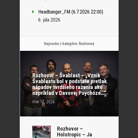
Headbanger_FM (6.7.2026 22:00)
6. júla 2026
Najnovšie z kategórie:
Rozhovory
Rozhovor – Švablast – „Vznik
Švablastu bol v podstate pretlak
nápadov tvrdšieho razenia ako
napríklad v Davovej Psychóze…“
mar 17, 2026
Rozhovor –
Holotropic – Ja