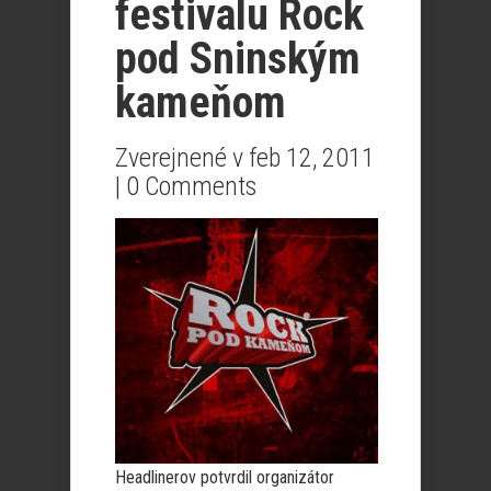
festivalu Rock
pod Sninským
kameňom
Zverejnené v feb 12, 2011
|
0 Comments
Headlinerov potvrdil organizátor