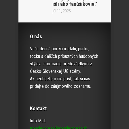
išli ako fanúšikovia.“
júl 11, 2025
O nás
Vaša denná porcia metalu, punku,
rocku a ďalších príbuzných hudobných
štýlov. Informácie predovšetkým z
Česko-Slovenskej UG scény.
Ak nechcete o nič prísť, tak si nás
pridajte do záujmového zoznamu.
Kontakt
Info Mail:
metalexpress@metalexpress.sk