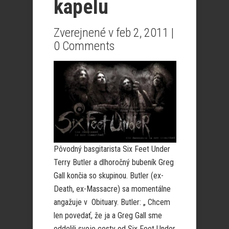
kapelu
Zverejnené v feb 2, 2011 |
0 Comments
Pôvodný basgitarista Six Feet Under
Terry Butler a dlhoročný bubeník Greg
Gall končia so skupinou. Butler (ex-
Death, ex-Massacre) sa momentálne
angažuje v Obituary. Butler: „ Chcem
len povedať, že ja a Greg Gall sme
oddelili svoje cesty od Six Feet Under.