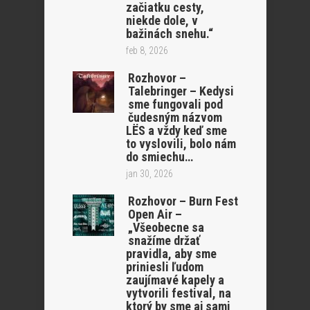
začiatku cesty,
niekde dole, v
bažinách snehu.“
feb 8, 2026
Rozhovor –
Talebringer – Kedysi
sme fungovali pod
čudesným názvom
LËS a vždy keď sme
to vyslovili, bolo nám
do smiechu…
jan 30, 2026
Rozhovor – Burn Fest
Open Air –
„Všeobecne sa
snažíme držať
pravidla, aby sme
priniesli ľudom
zaujímavé kapely a
vytvorili festival, na
ktorý by sme aj sami