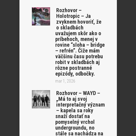
Rozhovor –
Holotropic – Ja
zvyknem hovoriť, že
o skladbách
uvažujem skôr ako o
príbehoch, menej v
rovine “sloha – bridge
– refrén”. Čiže mám
väčšinu času potrebu
robit v skladbách aj
rôzne postranné
epizódy, odbočky.
mar 1, 2026
Rozhovor – WAYD –
„Má to aj svoj
interpretačný význam
– kapela sa roky
snaží dostať na
pomyselný vrchol
undergroundu, no
stále sa nachádza na