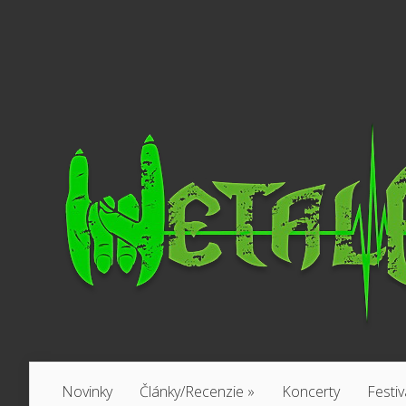
Novinky
Články/Recenzie
»
Koncerty
Festiv