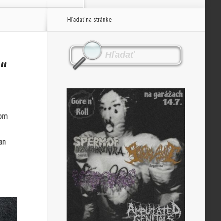
Hľadať na stránke
“
lom
an