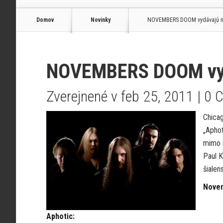
Domov
Novinky
NOVEMBERS DOOM vydávajú no
NOVEMBERS DOOM vydá
Zverejnené v feb 25, 2011 |
0 
Chica
„Aphot
mimo i
Paul K
šialen
Nove
Aphotic: