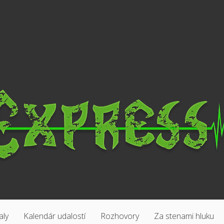
aly
Kalendár udalostí
Rozhovory
Za stenami hluku