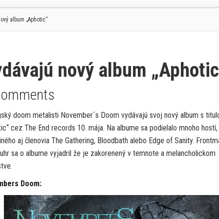
vý album „Aphotic“
vajú nový album „Aphotic
Comments
gský doom metalisti November´s Doom vydávajú svoj nový album s titu
ic“ cez The End records 10. mája. Na albume sa podielalo mnoho hostí,
ného aj členovia The Gathering, Bloodbath alebo Edge of Sanity. Frontm
uhr sa o albume vyjadril že je zakorenený v temnote a melancholickom
stve.
mbers Doom: