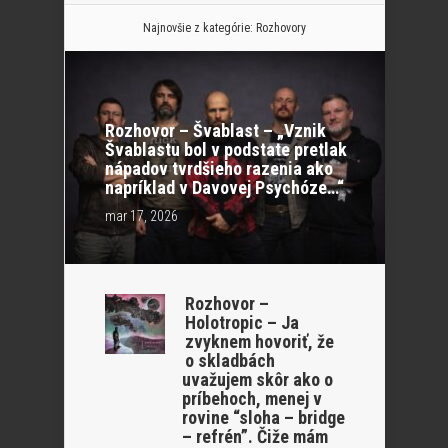
Najnovšie z kategórie:
Rozhovory
Rozhovor – Švablast – „Vznik
Švablastu bol v podstate pretlak
nápadov tvrdšieho razenia ako
napríklad v Davovej Psychóze…“
mar 17, 2026
Rozhovor –
Holotropic – Ja
zvyknem hovoriť, že
o skladbách
uvažujem skôr ako o
príbehoch, menej v
rovine “sloha – bridge
– refrén”. Čiže mám