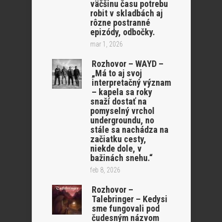
väčšinu času potrebu
robit v skladbách aj
rôzne postranné
epizódy, odbočky.
mar 1, 2026
Rozhovor – WAYD –
„Má to aj svoj
interpretačný význam
– kapela sa roky
snaží dostať na
pomyselný vrchol
undergroundu, no
stále sa nachádza na
začiatku cesty,
niekde dole, v
bažinách snehu.“
feb 8, 2026
Rozhovor –
Talebringer – Kedysi
sme fungovali pod
čudesným názvom