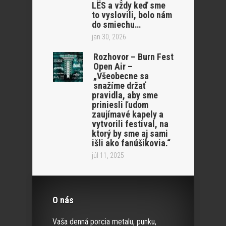
LËS a vždy keď sme
to vyslovili, bolo nám
do smiechu…
jan 30, 2026
Rozhovor – Burn Fest
Open Air –
„Všeobecne sa
snažíme držať
pravidla, aby sme
priniesli ľudom
zaujímavé kapely a
vytvorili festival, na
ktorý by sme aj sami
išli ako fanúšikovia.“
júl 11, 2025
O nás
Vaša denná porcia metalu, punku,