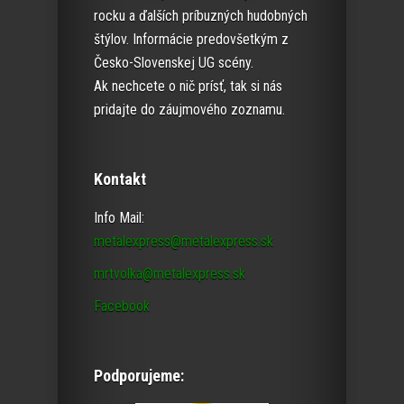
rocku a ďalších príbuzných hudobných
štýlov. Informácie predovšetkým z
Česko-Slovenskej UG scény.
Ak nechcete o nič prísť, tak si nás
pridajte do záujmového zoznamu.
Kontakt
Info Mail:
metalexpress@metalexpress.sk
mrtvolka@metalexpress.sk
Facebook
Podporujeme: