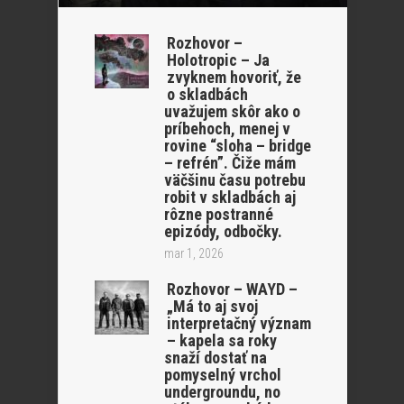
Rozhovor –
Holotropic – Ja
zvyknem hovoriť, že
o skladbách
uvažujem skôr ako o
príbehoch, menej v
rovine “sloha – bridge
– refrén”. Čiže mám
väčšinu času potrebu
robit v skladbách aj
rôzne postranné
epizódy, odbočky.
mar 1, 2026
Rozhovor – WAYD –
„Má to aj svoj
interpretačný význam
– kapela sa roky
snaží dostať na
pomyselný vrchol
undergroundu, no