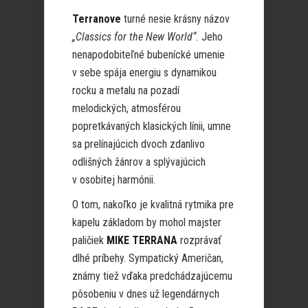
Terranove
turné nesie krásny názov
„Classics for the New World“.
Jeho
nenapodobiteľné bubenícké umenie
v sebe spája energiu s dynamikou
rocku a metalu na pozadí
melodických, atmosférou
popretkávaných klasických línii, umne
sa prelínajúcich dvoch zdanlivo
odlišných žánrov a splývajúcich
v osobitej harmónii.
O tom, nakoľko je kvalitná rytmika pre
kapelu základom by mohol majster
paličiek
MIKE TERRANA
rozprávať
dlhé príbehy. Sympatický Američan,
známy tiež vďaka predchádzajúcemu
pôsobeniu v dnes už legendárnych