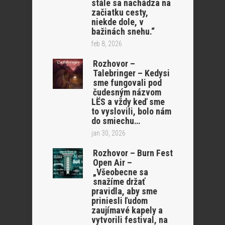
stále sa nachádza na
začiatku cesty,
niekde dole, v
bažinách snehu.“
feb 8, 2026
Rozhovor –
Talebringer – Kedysi
sme fungovali pod
čudesným názvom
LËS a vždy keď sme
to vyslovili, bolo nám
do smiechu…
jan 30, 2026
Rozhovor – Burn Fest
Open Air –
„Všeobecne sa
snažíme držať
pravidla, aby sme
priniesli ľudom
zaujímavé kapely a
vytvorili festival, na