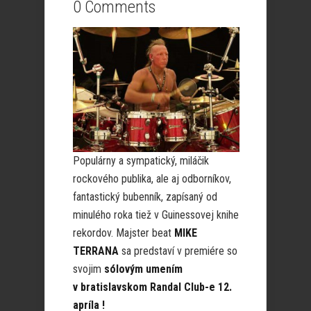
0 Comments
Populárny a sympatický, miláčik
rockového publika, ale aj odborníkov,
fantastický bubenník, zapísaný od
minulého roka tiež v Guinessovej knihe
rekordov. Majster beat
MIKE
TERRANA
sa predstaví v premiére so
svojim
sólovým umením
v bratislavskom Randal Club-e 12.
apríla !