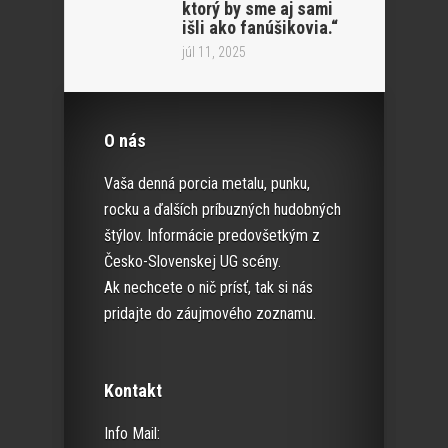
ktorý by sme aj sami
išli ako fanúšikovia.“
júl 11, 2025
O nás
Vaša denná porcia metalu, punku,
rocku a ďalších príbuzných hudobných
štýlov. Informácie predovšetkým z
Česko-Slovenskej UG scény.
Ak nechcete o nič prísť, tak si nás
pridajte do záujmového zoznamu.
Kontakt
Info Mail: