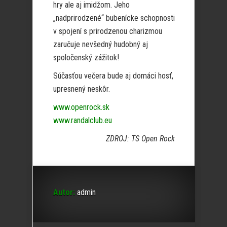
hry ale aj imidžom. Jeho
„nadprirodzené“ bubenícke schopnosti
v spojení s prirodzenou charizmou
zaručuje nevšedný hudobný aj
spoločenský zážitok!
Súčasťou večera bude aj domáci hosť,
upresnený neskôr.
www.openrock.sk
www.randalclub.eu
ZDROJ: TS Open Rock
Autor:
admin