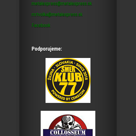
metalexpress@metalexpress.sk
mrtvolka@metalexpress.sk
Facebook
Podporujeme: