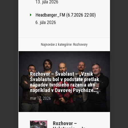
13. júla 2026
Headbanger_FM (6.7.2026 22:00)
6. júla 2026
Najnovšie z kategórie:
Rozhovory
Rozhovor – Švablast – „Vznik
Švablastu bol v podstate pretlak
nápadov tvrdšieho razenia ako
napríklad v Davovej Psychóze…“
mar 17, 2026
Rozhovor –