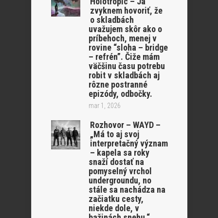
Holotropic – Ja
zvyknem hovoriť, že
o skladbách
uvažujem skôr ako o
príbehoch, menej v
rovine “sloha – bridge
– refrén”. Čiže mám
väčšinu času potrebu
robit v skladbách aj
rôzne postranné
epizódy, odbočky.
mar 1, 2026
Rozhovor – WAYD –
„Má to aj svoj
interpretačný význam
– kapela sa roky
snaží dostať na
pomyselný vrchol
undergroundu, no
stále sa nachádza na
začiatku cesty,
niekde dole, v
bažinách snehu.“