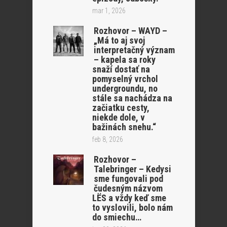
mar 1, 2026
Rozhovor – WAYD –
„Má to aj svoj
interpretačný význam
– kapela sa roky
snaží dostať na
pomyselný vrchol
undergroundu, no
stále sa nachádza na
začiatku cesty,
niekde dole, v
bažinách snehu.“
feb 8, 2026
Rozhovor –
Talebringer – Kedysi
sme fungovali pod
čudesným názvom
LËS a vždy keď sme
to vyslovili, bolo nám
do smiechu…