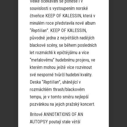
Velké očekávání se ponese i v
souvislosti s vystoupením norské
čtveřice KEEP OF KALESSIN, která v
minulém roce představila nové album
“
Reptilian
”. KEEP OF KALESSIN,
původně jedna z největších nadějích
blackové scény, se během posledních
let rozmáchli k epičtějšímu a více
“metalovému” hudebnímu projevu, ve
kterém mohou ještě více rozvinout
své nesporné tvůrčí hudební kvality.
Deska “
Reptilian
”, uhánějící v
rozmáchlém thrash/blackovém
tempu, je v tomto směru nejlepší
pozvánkou na jejich pražský koncert.
Britové ANNOTATIONS OF AN
AUTOPSY poutají stale větší