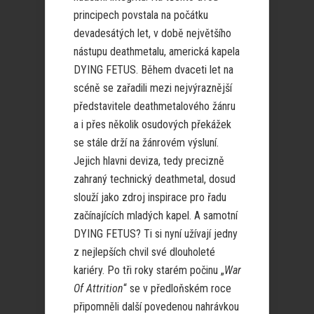
principech povstala na počátku
devadesátých let, v době největšího
nástupu deathmetalu, americká kapela
DYING FETUS. Během dvaceti let na
scéně se zařadili mezi nejvýraznější
představitele deathmetalového žánru
a i přes několik osudových překážek
se stále drží na žánrovém výsluní.
Jejich hlavni deviza, tedy precizně
zahraný technický deathmetal, dosud
slouží jako zdroj inspirace pro řadu
začínajících mladých kapel. A samotní
DYING FETUS? Ti si nyní užívají jedny
z nejlepších chvil své dlouholeté
kariéry. Po tři roky starém počinu „
War
Of Attrition
“ se v předloňském roce
připomněli další povedenou nahrávkou