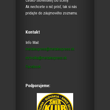
Česko-Slovenskej UG scény.
Ak nechcete o nič prísť, tak si nás
pridajte do záujmového zoznamu.
Kontakt
Info Mail:
metalexpress@metalexpress.sk
mrtvolka@metalexpress.sk
Facebook
Podporujeme: