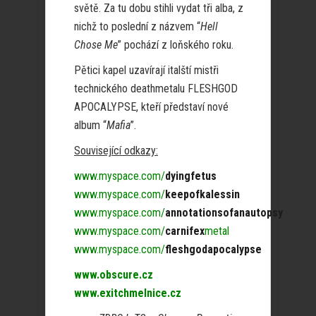
světě. Za tu dobu stihli vydat tři alba, z
nichž to poslední z názvem “
Hell
Chose Me
” pochází z loňského roku.
Pětici kapel uzavírají italští mistři
technického deathmetalu FLESHGOD
APOCALYPSE, kteří představí nové
album “
Mafia
”.
Související odkazy:
www.myspace.com/
dyingfetus
www.myspace.com/
keepofkalessin
www.myspace.com/
annotationsofanautopsy
www.myspace.com/
carnifex
metal
www.myspace.com/
fleshgodapocalypse
www.obscure.cz
www.exitchmelnice.cz