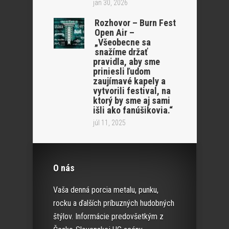
jan 30, 2026
Rozhovor – Burn Fest
Open Air –
„Všeobecne sa
snažíme držať
pravidla, aby sme
priniesli ľudom
zaujímavé kapely a
vytvorili festival, na
ktorý by sme aj sami
išli ako fanúšikovia.“
júl 11, 2025
O nás
Vaša denná porcia metalu, punku,
rocku a ďalších príbuzných hudobných
štýlov. Informácie predovšetkým z