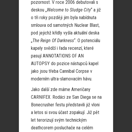
pozornost. V roce 2006 debutovali s
deskou „
Welcome to Sludge City
“ a již
o tři roky později jim byla nabídnuta
smlouva od samotných Nuclear Blast,
pod jejichž křídly vyšla aktuální deska
„
The Reign Of Darkness
“. O potenciálu
kapely svědčí i řada recenzí, které
pasují ANNOTATIONS OF AN
AUTOPSY do pozice nástupců kapel
jako jsou třeba Cannibal Corpse v
moderním ultra-slamovacím hávu.
Jako další zde máme Američany
CARNIFEX. Rodáci ze San Diega se na
Bonecrusher festu představili již vloni
a letos si svou účast zopakují. Již pět
let terorizují svým technickým
deathcorem posluchače na celém