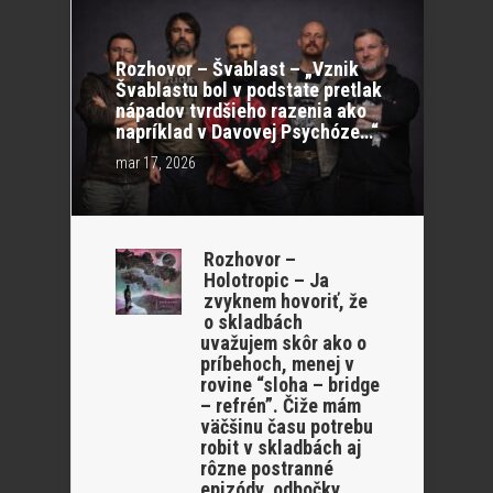
Rozhovor – Švablast – „Vznik
Švablastu bol v podstate pretlak
nápadov tvrdšieho razenia ako
napríklad v Davovej Psychóze…“
mar 17, 2026
Rozhovor –
Holotropic – Ja
zvyknem hovoriť, že
o skladbách
uvažujem skôr ako o
príbehoch, menej v
rovine “sloha – bridge
– refrén”. Čiže mám
väčšinu času potrebu
robit v skladbách aj
rôzne postranné
epizódy, odbočky.