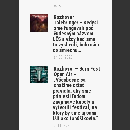
feb 8, 2026
Rozhovor –
Talebringer – Kedysi
sme fungovali pod
čudesným názvom
LËS a vždy keď sme
to vyslovili, bolo nám
do smiechu…
jan 30, 2026
Rozhovor – Burn Fest
Open Air –
„Všeobecne sa
snažíme držať
pravidla, aby sme
priniesli ľudom
zaujímavé kapely a
vytvorili festival, na
ktorý by sme aj sami
išli ako fanúšikovia.“
júl 11, 2025