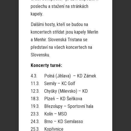
poslechu a stažení na stránkách
kapely.
Dalšími hosty, kteří se budou na
koncertech střídat jsou kapely Merlin
a Menhir. Slovenská Tristana se
představí na všech koncertech na
Slovensku.
Koncerty turné:
4.3. Polná (Jihlava) – KD Zámek
11.3. Semily – KC Golf
12.3. Chyšky (Milevsko) – KD
18.3. Plzeň – KD Šeříkova
19.3. Březolupy – Sportovní hala
23.3. Kolín – MSD
24.3. Brno – KD Semilasso
25.3. Kopřivnice