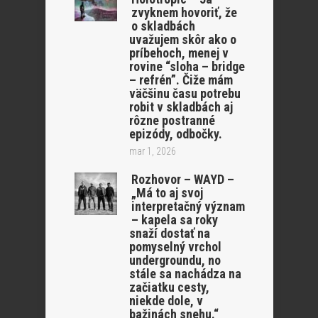
zvyknem hovoriť, že
o skladbách
uvažujem skôr ako o
príbehoch, menej v
rovine “sloha – bridge
– refrén”. Čiže mám
väčšinu času potrebu
robit v skladbách aj
rôzne postranné
epizódy, odbočky.
mar 1, 2026
Rozhovor – WAYD –
„Má to aj svoj
interpretačný význam
– kapela sa roky
snaží dostať na
pomyselný vrchol
undergroundu, no
stále sa nachádza na
začiatku cesty,
niekde dole, v
bažinách snehu.“