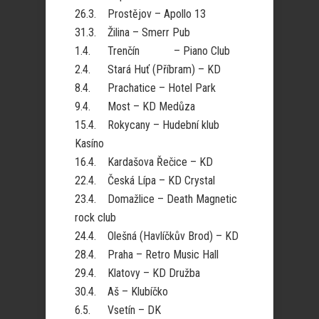
26.3. Prostějov – Apollo 13
31.3. Žilina – Smerr Pub
1.4. Trenčín – Piano Club
2.4. Stará Huť (Příbram) – KD
8.4. Prachatice – Hotel Park
9.4. Most – KD Medůza
15.4. Rokycany – Hudební klub
Kasíno
16.4. Kardašova Řečice – KD
22.4. Česká Lípa – KD Crystal
23.4. Domažlice – Death Magnetic
rock club
24.4. Olešná (Havlíčkův Brod) – KD
28.4. Praha – Retro Music Hall
29.4. Klatovy – KD Družba
30.4. Aš – Klubíčko
6.5. Vsetín – DK