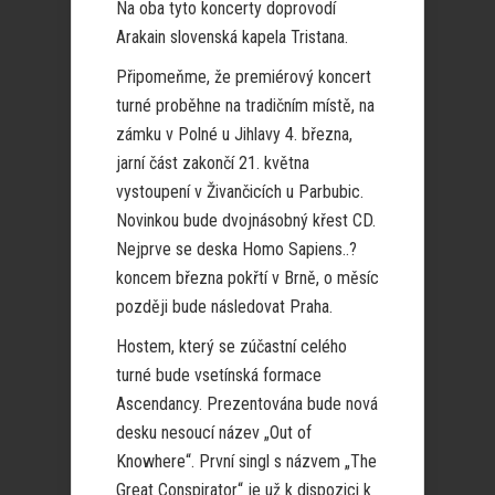
Na oba tyto koncerty doprovodí
Arakain slovenská kapela Tristana.
Připomeňme, že premiérový koncert
turné proběhne na tradičním místě, na
zámku v Polné u Jihlavy 4. března,
jarní část zakončí 21. května
vystoupení v Živančicích u Parbubic.
Novinkou bude dvojnásobný křest CD.
Nejprve se deska Homo Sapiens..?
koncem března pokřtí v Brně, o měsíc
později bude následovat Praha.
Hostem, který se zúčastní celého
turné bude vsetínská formace
Ascendancy. Prezentována bude nová
desku nesoucí název „Out of
Knowhere“. První singl s názvem „The
Great Conspirator“ je už k dispozici k