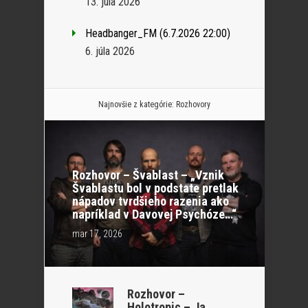
13. júla 2026
Headbanger_FM (6.7.2026 22:00)
6. júla 2026
Najnovšie z kategórie:
Rozhovory
Rozhovor – Švablast – „Vznik
Švablastu bol v podstate pretlak
nápadov tvrdšieho razenia ako
napríklad v Davovej Psychóze…“
mar 17, 2026
Rozhovor –
Holotropic – Ja