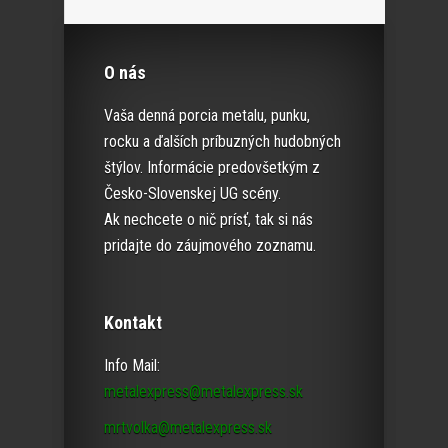
O nás
Vaša denná porcia metalu, punku,
rocku a ďalších príbuzných hudobných
štýlov. Informácie predovšetkým z
Česko-Slovenskej UG scény.
Ak nechcete o nič prísť, tak si nás
pridajte do záujmového zoznamu.
Kontakt
Info Mail:
metalexpress@metalexpress.sk
mrtvolka@metalexpress.sk