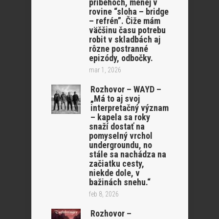
príbehoch, menej v
rovine “sloha – bridge
– refrén”. Čiže mám
väčšinu času potrebu
robit v skladbách aj
rôzne postranné
epizódy, odbočky.
mar 1, 2026
Rozhovor – WAYD –
„Má to aj svoj
interpretačný význam
– kapela sa roky
snaží dostať na
pomyselný vrchol
undergroundu, no
stále sa nachádza na
začiatku cesty,
niekde dole, v
bažinách snehu.“
feb 8, 2026
Rozhovor –