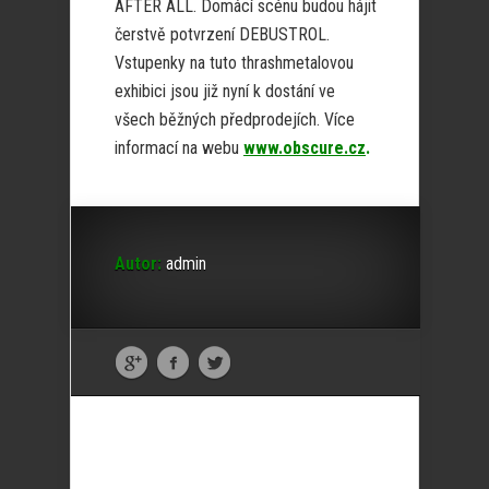
AFTER ALL. Domácí scénu budou hájit
čerstvě potvrzení DEBUSTROL.
Vstupenky na tuto thrashmetalovou
exhibici jsou již nyní k dostání ve
všech běžných předprodejích. Více
informací na webu
www.obscure.cz
.
Autor:
admin