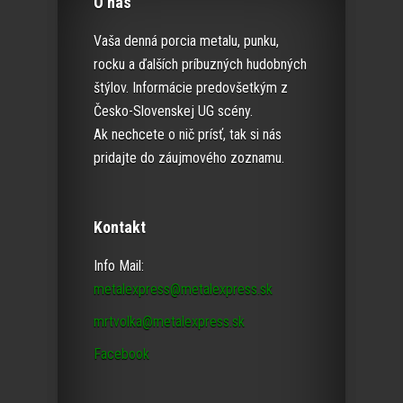
O nás
Vaša denná porcia metalu, punku,
rocku a ďalších príbuzných hudobných
štýlov. Informácie predovšetkým z
Česko-Slovenskej UG scény.
Ak nechcete o nič prísť, tak si nás
pridajte do záujmového zoznamu.
Kontakt
Info Mail:
metalexpress@metalexpress.sk
mrtvolka@metalexpress.sk
Facebook