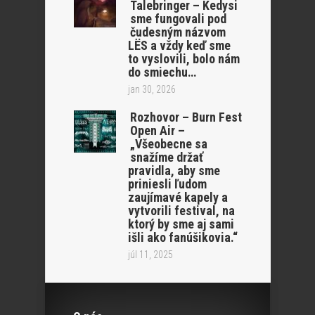
Talebringer – Kedysi
sme fungovali pod
čudesným názvom
LËS a vždy keď sme
to vyslovili, bolo nám
do smiechu…
jan 30, 2026
Rozhovor – Burn Fest
Open Air –
„Všeobecne sa
snažíme držať
pravidla, aby sme
priniesli ľudom
zaujímavé kapely a
vytvorili festival, na
ktorý by sme aj sami
išli ako fanúšikovia.“
júl 11, 2025