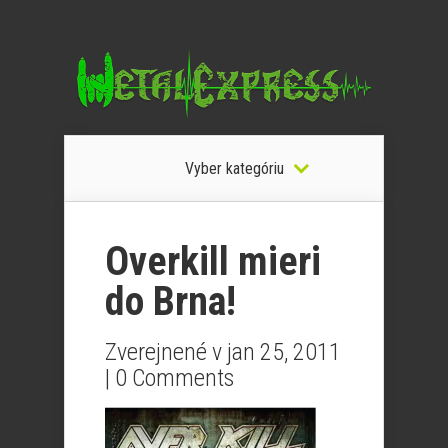
Vyber kategóriu
Overkill mieri
do Brna!
Zverejnené v jan 25, 2011
|
0 Comments