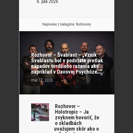
6. júla 2026
Najnovšie z kategórie:
Rozhovory
Rozhovor – Švablast – „Vznik
Švablastu bol v podstate pretlak
nápadov tvrdšieho razenia ako
napríklad v Davovej Psychóze…“
mar 17, 2026
Rozhovor –
Holotropic – Ja
zvyknem hovoriť, že
o skladbách
uvažujem skôr ako o