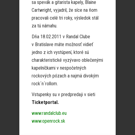
sa spevák a gitarista kapely, Blaine
Cartwright, vyjadril, že síce na ňom
pracovali celé tri roky, výsledok stál
za tú námahu.
Dňa 18.02.2011 v Randal Clube
v Bratislave máte možnosť vidieť
jedno z ich vystúpení, ktoré sú
charakteristické vyzývavo oblečenými
kapelníčkami v nespočetných
rockových pózach a najmä divokým
rock´n´rollom.
Vstupenky su v predpredaji v sieti
Ticketportal.
www.randalclub.eu
www.openrock.sk