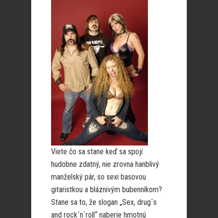
Viete čo sa stane keď sa spojí
hudobne zdatný, nie zrovna hanblivý
manželský pár, so sexi basovou
gitaristkou a bláznivým bubenníkom?
Stane sa to, že slogan „Sex, drug´s
and rock´n´roll“ naberie hmotnú