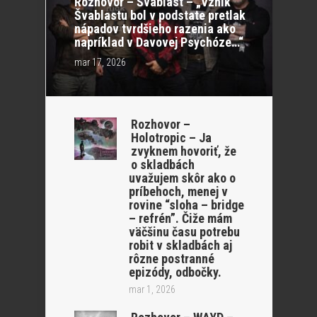
Rozhovor – Švablast – „Vznik
Švablastu bol v podstate pretlak
nápadov tvrdšieho razenia ako
napríklad v Davovej Psychóze…“
mar 17, 2026
Rozhovor –
Holotropic – Ja
zvyknem hovoriť, že
o skladbách
uvažujem skôr ako o
príbehoch, menej v
rovine “sloha – bridge
– refrén”. Čiže mám
väčšinu času potrebu
robit v skladbách aj
rôzne postranné
epizódy, odbočky.
mar 1, 2026