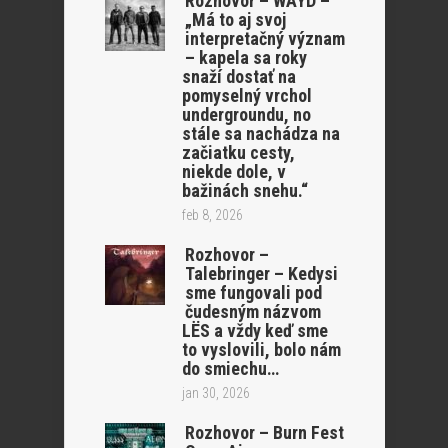
Rozhovor – WAYD –
„Má to aj svoj
interpretačný význam
– kapela sa roky
snaží dostať na
pomyselný vrchol
undergroundu, no
stále sa nachádza na
začiatku cesty,
niekde dole, v
bažinách snehu.“
feb 8, 2026
Rozhovor –
Talebringer – Kedysi
sme fungovali pod
čudesným názvom
LËS a vždy keď sme
to vyslovili, bolo nám
do smiechu…
jan 30, 2026
Rozhovor – Burn Fest