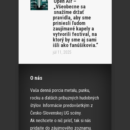
Open Air –
„Všeobecne sa
snažíme držať
pravidla, aby sme
priniesli ľudom
zaujímavé kapely a
vytvorili festival, na
ktorý by sme aj sami
išli ako fanúšikovia.“
júl 11, 2025
O nás
Vaša denná porcia metalu, punku,
rocku a ďalších príbuzných hudobných
štýlov. Informácie predovšetkým z
Česko-Slovenskej UG scény.
Ak nechcete o nič prísť, tak si nás
pridajte do záujmového zoznamu.