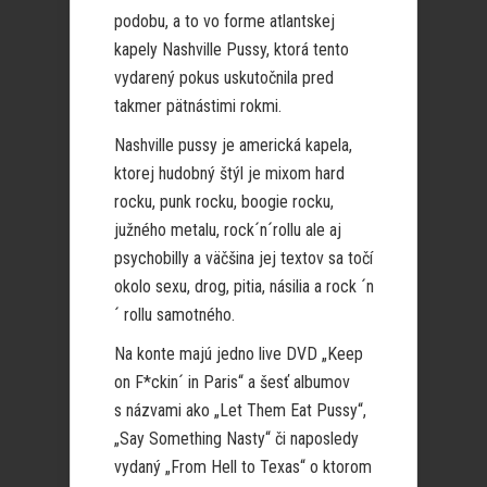
podobu, a to vo forme atlantskej
kapely Nashville Pussy, ktorá tento
vydarený pokus uskutočnila pred
takmer pätnástimi rokmi.
Nashville pussy je americká kapela,
ktorej hudobný štýl je mixom hard
rocku, punk rocku, boogie rocku,
južného metalu, rock´n´rollu ale aj
psychobilly a väčšina jej textov sa točí
okolo sexu, drog, pitia, násilia a rock ´n
´ rollu samotného.
Na konte majú jedno live DVD „Keep
on F*ckin´ in Paris“ a šesť albumov
s názvami ako „Let Them Eat Pussy“,
„Say Something Nasty“ či naposledy
vydaný „From Hell to Texas“ o ktorom