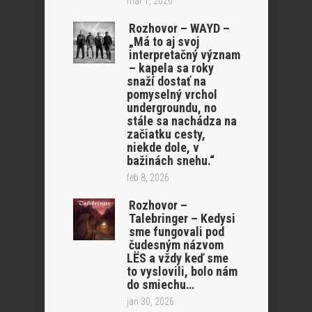
mar 1, 2026
Rozhovor – WAYD –
„Má to aj svoj
interpretačný význam
– kapela sa roky
snaží dostať na
pomyselný vrchol
undergroundu, no
stále sa nachádza na
začiatku cesty,
niekde dole, v
bažinách snehu.“
feb 8, 2026
Rozhovor –
Talebringer – Kedysi
sme fungovali pod
čudesným názvom
LËS a vždy keď sme
to vyslovili, bolo nám
do smiechu…
jan 30, 2026