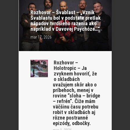
Rozhovor – Švablast – „Vznik
Švablastu bol v podstate pretlak
nápadov tvrdšieho razenia ako
napríklad v Davovej Psychóze…“
mar 17, 2026
Rozhovor –
Holotropic – Ja
zvyknem hovoriť, že
o skladbách
uvažujem skôr ako o
príbehoch, menej v
rovine “sloha – bridge
– refrén”. Čiže mám
väčšinu času potrebu
robit v skladbách aj
rôzne postranné
epizódy, odbočky.