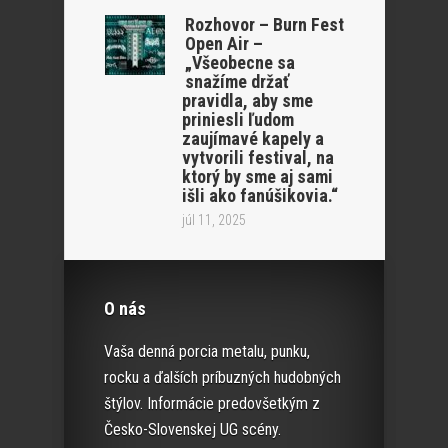
Rozhovor – Burn Fest
Open Air –
„Všeobecne sa
snažíme držať
pravidla, aby sme
priniesli ľudom
zaujímavé kapely a
vytvorili festival, na
ktorý by sme aj sami
išli ako fanúšikovia.“
júl 11, 2025
O nás
Vaša denná porcia metalu, punku,
rocku a ďalších príbuzných hudobných
štýlov. Informácie predovšetkým z
Česko-Slovenskej UG scény.