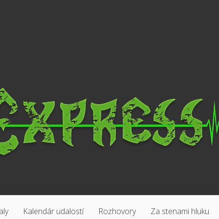
aly
Kalendár udalostí
Rozhovory
Za stenami hluku