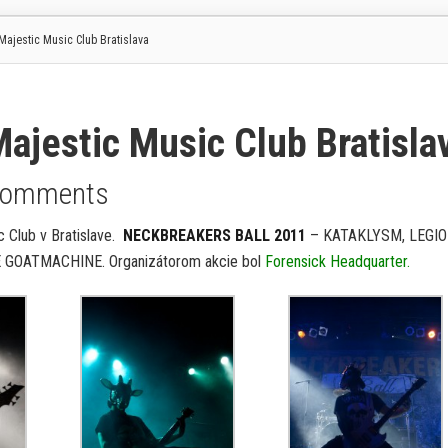
jestic Music Club Bratislava
jestic Music Club Bratisla
Comments
c Club v Bratislave.
NECKBREAKERS BALL 2011
– KATAKLYSM, LEGIO
GOATMACHINE. Organizátorom akcie bol
Foren
sick Headquarter.