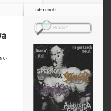
Hľadať na stránke
va
N OF