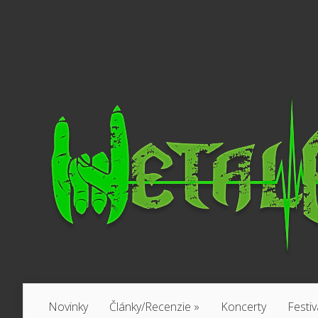
Novinky
Články/Recenzie
»
Koncerty
Festiv