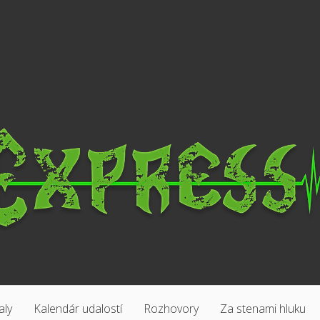
aly
Kalendár udalostí
Rozhovory
Za stenami hluku