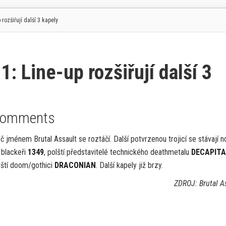
ozšiřují další 3 kapely
Line-up rozšiřují další 3
Comments
č jménem Brutal Assault se roztáčí. Další potvrzenou trojicí se stávají no
 blackeři
1349
, polští představitelé technického deathmetalu
DECAPIT
dští doom/gothici
DRACONIAN
. Další kapely již brzy.
ZDROJ: Brutal A