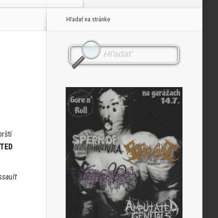
Hľadať na stránke
rští
ATED
ssault