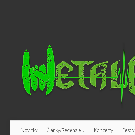
Novinky
Články/Recenzie
»
Koncerty
Festiv