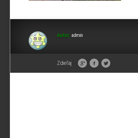
Autor:
admin
Zdieľaj