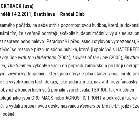
CKTRACK (usa)
ndělí 14.2.2011, Bratislava – Randal Club
 samého počátku na sebe strhla pozornost svou hudbou, která je dokona
ámi tím, že sveřepě odmítají jakékoliv hudební módní vlivy a s neústupn
lížet napravo nebo nalevo. Paradoxně i přes jasnou stylovou vymezenost,
 těšící se masové přízni mladého publika, které ji společně s HATEBREE
rávky
One with the Underdogs
(2004),
Lowest of the Low
(2005),
Rhythm
ed, The Shamed
vykoply kapelu do popředí zámořské a později i evrop
ými živými vystoupeními, která jsou obvykle plná stagedivingu, circle pit
e na svých koncertech dokáží, jako jedni z mála, navrátit mezi fanoušky
koby už z koncertních sálů pomalu vyprchávala. TERROR tak v kladném
h kolegů jako jsou CRO-MAGS nebo AGNOSTIC FRONT a pokračují tak ve
áli a vydali zbrusu novou desku nazvanou
Keepers of the Faith
, jejíž náz
í scéně.