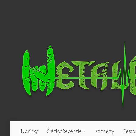
Novinky
Články/Recenzie
»
Koncerty
Festiv