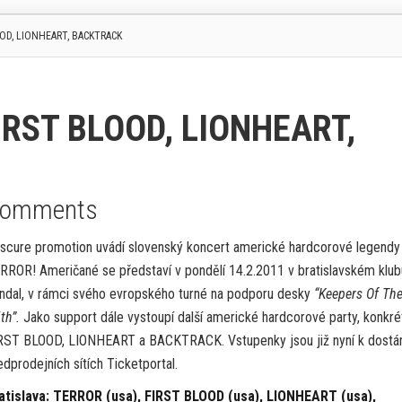
OOD, LIONHEART, BACKTRACK
FIRST BLOOD, LIONHEART,
Comments
scure promotion uvádí slovenský koncert americké hardcorové legendy
RROR! Američané se představí v pondělí 14.2.2011 v bratislavském klub
ndal, v rámci svého evropského turné na podporu desky
“Keepers Of Th
th”.
Jako support dále vystoupí další americké hardcorové party, konkré
RST BLOOD, LIONHEART a BACKTRACK. Vstupenky jsou již nyní k dostán
edprodejních sítích Ticketportal.
atislava: TERROR (usa), FIRST BLOOD (usa), LIONHEART (usa),