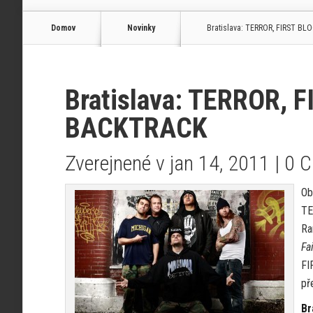
Domov
Novinky
Bratislava: TERROR, FIRST BL
Bratislava: TERROR, 
BACKTRACK
Zverejnené v jan 14, 2011 |
0 
Ob
TE
Ra
Fai
FI
př
Br