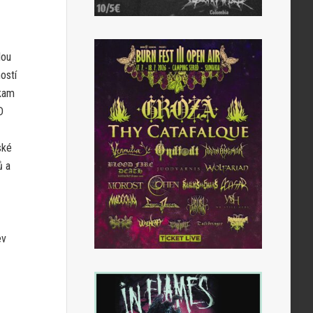
lou
ostí
 kam
D
ské
ů a
ev