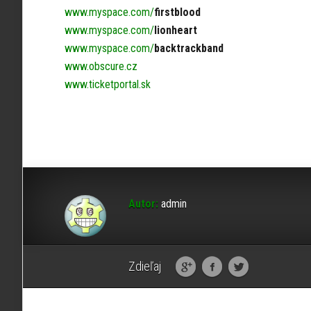
www.myspace.com/
firstblood
www.myspace.com/
lionheart
www.myspace.com/
backtrackband
www.obscure.cz
www.ticketportal.sk
Autor:
admin
Zdieľaj