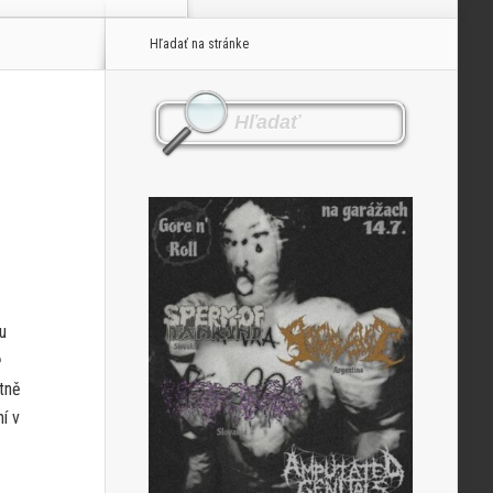
Hľadať na stránke
u
e
tně
í v