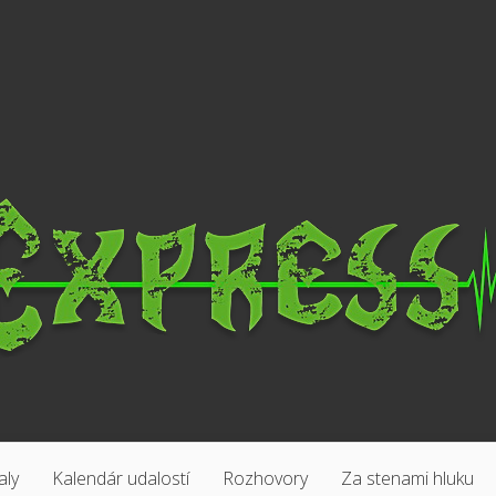
aly
Kalendár udalostí
Rozhovory
Za stenami hluku