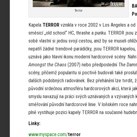
BA
Terror
Po
Kapela
TERROR
vznikla v roce 2002 v Los Angeles a od
směsicí „old school“ HC, thrashe a punku. TERROR jsou zn
sobě vlastní si jedou svojí cestou, aniž by se museli oh
nepatří žádné trendové parádičky, jsou TERROR kapelou,
uznává jako hlavní ikonu moderní hardcorové scény. Nah
Amongst the Chaos
(2007) nebo předposlední
The Damn
scény, přičemž popularitu si poctivě budovali také proslul
dalších podobných radovánek. Bez přehánění lze tvrdit, ž
původní srdečnou atmosféru hardcorových akcí, která ja
smyslu navazují na práci svých uznávaných a vzývanýc
směřování původní hardcorové linie. V loňském roce nahr
plně vystihuje pozici kapely TERROR na současné hudebn
Linky:
www.myspace.com/
terror