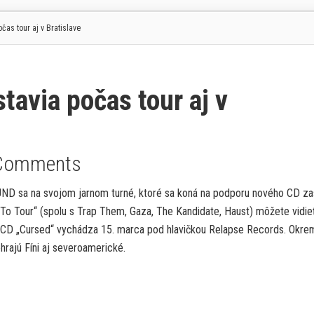
s tour aj v Bratislave
avia počas tour aj v
Comments
D sa na svojom jarnom turné, ktoré sa koná na podporu nového CD za
d To Tour“ (spolu s Trap Them, Gaza, The Kandidate, Haust) môžete vidieť
vé CD „Cursed“ vychádza 15. marca pod hlavičkou Relapse Records. Okre
rajú Fíni aj severoamerické.