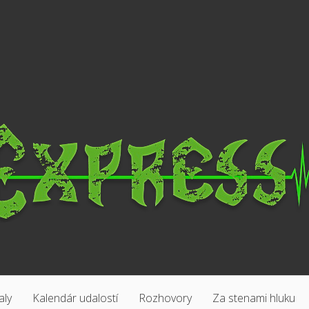
aly
Kalendár udalostí
Rozhovory
Za stenami hluku