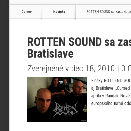
Domov
Novinky
ROTTEN SOUND sa zastavia poča
ROTTEN SOUND sa zast
Bratislave
Zverejnené v dec 18, 2010 |
0 
Fínsky ROTTEND SOUN
aj Bratislave. „Curse
apríla v Randali. No
europského turné odoh