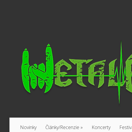
Novinky
Články/Recenzie
»
Koncerty
Festiv