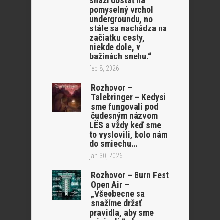
snaží dostať na
pomyselný vrchol
undergroundu, no
stále sa nachádza na
začiatku cesty,
niekde dole, v
bažinách snehu.“
feb 8, 2026
Rozhovor –
Talebringer – Kedysi
sme fungovali pod
čudesným názvom
LËS a vždy keď sme
to vyslovili, bolo nám
do smiechu…
jan 30, 2026
Rozhovor – Burn Fest
Open Air –
„Všeobecne sa
snažíme držať
pravidla, aby sme