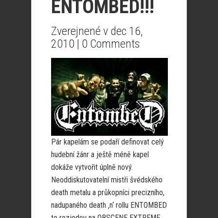
ENTOMBED!!!
Zverejnené v dec 16,
2010 |
0 Comments
Pár kapelám se podaří definovat celý
hudební žánr a ještě méně kapel
dokáže vytvořit úplně nový.
Neoddiskutovatelní mistři švédského
death metalu a průkopníci precizního,
nadupaného death ‚n‘ rollu ENTOMBED
to rozjedou na OBSCENE EXTREME