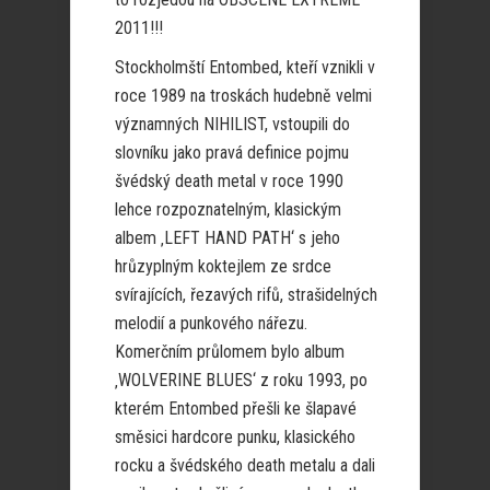
2011!!!
Stockholmští Entombed, kteří vznikli v
roce 1989 na troskách hudebně velmi
významných NIHILIST, vstoupili do
slovníku jako pravá definice pojmu
švédský death metal v roce 1990
lehce rozpoznatelným, klasickým
albem ‚LEFT HAND PATH‘ s jeho
hrůzyplným koktejlem ze srdce
svírajících, řezavých rifů, strašidelných
melodií a punkového nářezu.
Komerčním průlomem bylo album
‚WOLVERINE BLUES‘ z roku 1993, po
kterém Entombed přešli ke šlapavé
směsici hardcore punku, klasického
rocku a švédského death metalu a dali