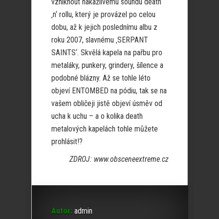
vzniknout nakažlivému soundu death
‚n‘ rollu, který je provázel po celou
dobu, až k jejich poslednímu albu z
roku 2007, slavnému ‚SERPANT
SAINTS‘. Skvělá kapela na pařbu pro
metaláky, punkery, grindery, šílence a
podobné blázny. Až se tohle léto
objeví ENTOMBED na pódiu, tak se na
vašem obličeji jistě objeví úsměv od
ucha k uchu – a o kolika death
metalových kapelách tohle můžete
prohlásit!?
ZDROJ: www.obsceneextreme.cz
Autor:
admin