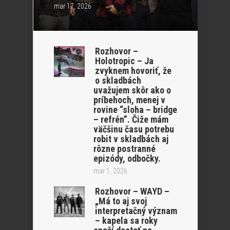
mar 17, 2026
Rozhovor –
Holotropic – Ja
zvyknem hovoriť, že
o skladbách
uvažujem skôr ako o
príbehoch, menej v
rovine “sloha – bridge
– refrén”. Čiže mám
väčšinu času potrebu
robit v skladbách aj
rôzne postranné
epizódy, odbočky.
mar 1, 2026
Rozhovor – WAYD –
„Má to aj svoj
interpretačný význam
– kapela sa roky