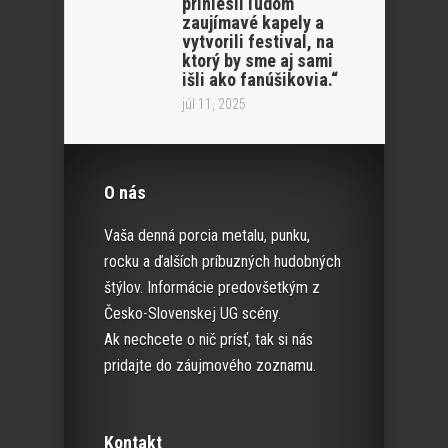
priniesli ľudom
zaujímavé kapely a
vytvorili festival, na
ktorý by sme aj sami
išli ako fanúšikovia.“
júl 11, 2025
O nás
Vaša denná porcia metalu, punku,
rocku a ďalších príbuzných hudobných
štýlov. Informácie predovšetkým z
Česko-Slovenskej UG scény.
Ak nechcete o nič prísť, tak si nás
pridajte do záujmového zoznamu.
Kontakt