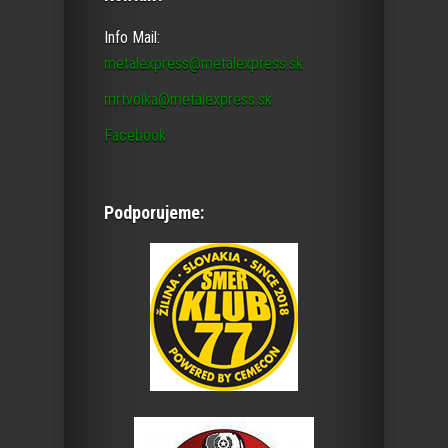
Info Mail:
metalexpress@metalexpress.sk
mrtvolka@metalexpress.sk
Facebook
Podporujeme: