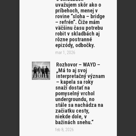
uvažujem skôr ako o
príbehoch, menej v
rovine “sloha – bridge
– refrén”. Čiže mám
väčšinu času potrebu
robit v skladbách aj
rôzne postranné
epizódy, odbočky.
mar 1, 2026
Rozhovor – WAYD –
„Má to aj svoj
interpretačný význam
– kapela sa roky
snaží dostať na
pomyselný vrchol
undergroundu, no
stále sa nachádza na
začiatku cesty,
niekde dole, v
bažinách snehu.“
feb 8, 2026