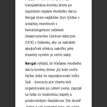
transplantáciu kostnej drene po
úspešnom nájdení vhodného darcu.
Nergal strávi najbližšie štyri týždne v
izolačnej miestnosti v
hematologickom oddelení
Uniwersyteckie Centrum kliniczne
(UCK) v Gdansku, aby sa zabránilo
akejkoľvek infekcii, nakoľko jeho
imunitný systém je veľmi slabý.
Nergal
vyhlásil, že hľadanie vhodného
darcu kostnej drene „by bolo oveľa
ťažšie
, keby ho nepodporovalo toľko
ľudí … koncerty pre charitu boli
organizované po celom svete, zapojili
sa ľudia zo šoubiznisu, kapely a
predovšetkým fanúšikovia. Ste skvelí!
Jeden z vás
pomohol mne, ale verte