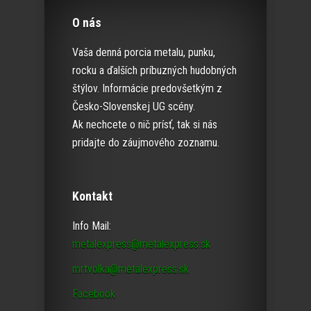
O nás
Vaša denná porcia metalu, punku,
rocku a ďalších príbuzných hudobných
štýlov. Informácie predovšetkým z
Česko-Slovenskej UG scény.
Ak nechcete o nič prísť, tak si nás
pridajte do záujmového zoznamu.
Kontakt
Info Mail:
metalexpress@metalexpress.sk
mrtvolka@metalexpress.sk
Facebook