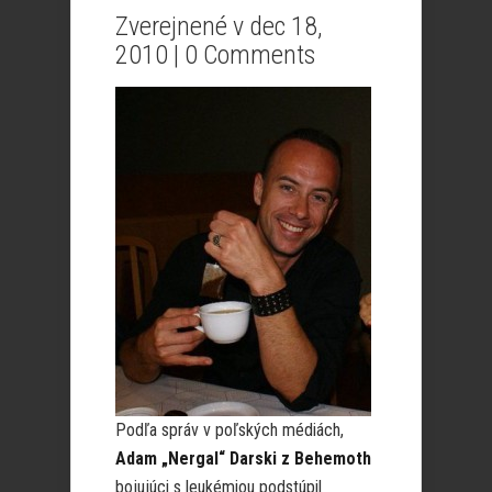
Zverejnené v dec 18,
2010 |
0 Comments
Podľa správ v poľských médiách,
Adam „Nergal“ Darski z Behemoth
bojujúci s leukémiou
podstúpil