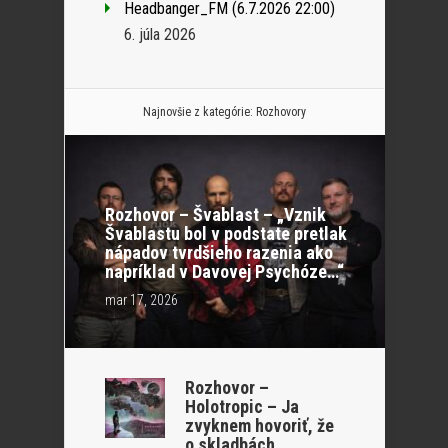
Headbanger_FM (6.7.2026 22:00)
6. júla 2026
Najnovšie z kategórie:
Rozhovory
Rozhovor – Švablast – „Vznik
Švablastu bol v podstate pretlak
nápadov tvrdšieho razenia ako
napríklad v Davovej Psychóze…“
mar 17, 2026
Rozhovor –
Holotropic – Ja
zvyknem hovoriť, že
o skladbách