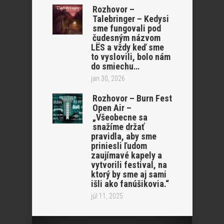
Rozhovor –
Talebringer – Kedysi
sme fungovali pod
čudesným názvom
LËS a vždy keď sme
to vyslovili, bolo nám
do smiechu…
jan 30, 2026
Rozhovor – Burn Fest
Open Air –
„Všeobecne sa
snažíme držať
pravidla, aby sme
priniesli ľudom
zaujímavé kapely a
vytvorili festival, na
ktorý by sme aj sami
išli ako fanúšikovia.“
júl 11, 2025