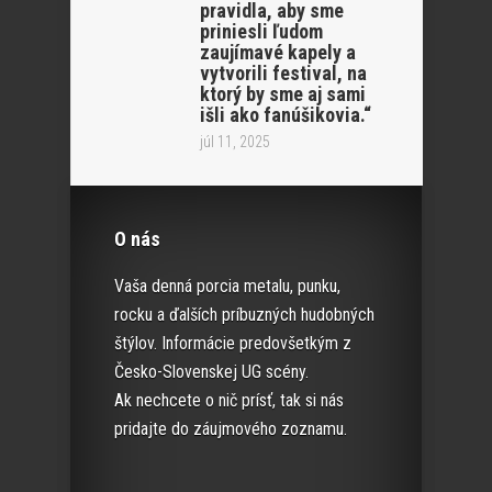
pravidla, aby sme
priniesli ľudom
zaujímavé kapely a
vytvorili festival, na
ktorý by sme aj sami
išli ako fanúšikovia.“
júl 11, 2025
O nás
Vaša denná porcia metalu, punku,
rocku a ďalších príbuzných hudobných
štýlov. Informácie predovšetkým z
Česko-Slovenskej UG scény.
Ak nechcete o nič prísť, tak si nás
pridajte do záujmového zoznamu.