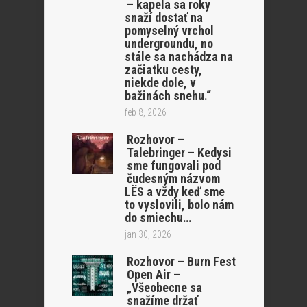
– kapela sa roky
snaží dostať na
pomyselný vrchol
undergroundu, no
stále sa nachádza na
začiatku cesty,
niekde dole, v
bažinách snehu.“
feb 8, 2026
Rozhovor –
Talebringer – Kedysi
sme fungovali pod
čudesným názvom
LËS a vždy keď sme
to vyslovili, bolo nám
do smiechu…
jan 30, 2026
Rozhovor – Burn Fest
Open Air –
„Všeobecne sa
snažíme držať