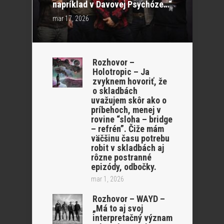
napríklad v Davovej Psychóze…“
mar 17, 2026
Rozhovor –
Holotropic – Ja
zvyknem hovoriť, že
o skladbách
uvažujem skôr ako o
príbehoch, menej v
rovine “sloha – bridge
– refrén”. Čiže mám
väčšinu času potrebu
robit v skladbách aj
rôzne postranné
epizódy, odbočky.
mar 1, 2026
Rozhovor – WAYD –
„Má to aj svoj
interpretačný význam