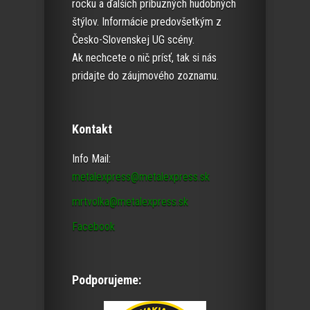
rocku a ďalších príbuzných hudobných
štýlov. Informácie predovšetkým z
Česko-Slovenskej UG scény.
Ak nechcete o nič prísť, tak si nás
pridajte do záujmového zoznamu.
Kontakt
Info Mail:
metalexpress@metalexpress.sk
mrtvolka@metalexpress.sk
Facebook
Podporujeme: