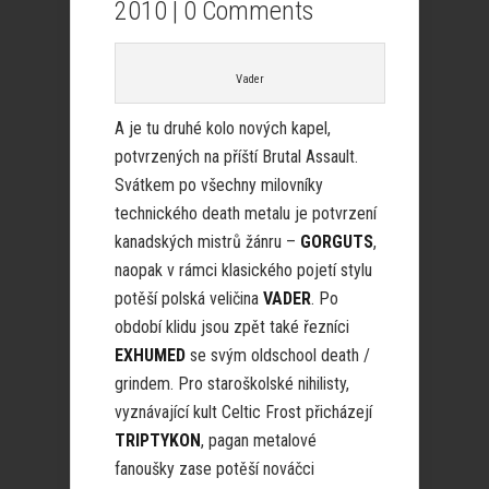
2010 |
0 Comments
Vader
A je tu druhé kolo nových kapel,
potvrzených na příští Brutal Assault.
Svátkem po všechny milovníky
technického death metalu je potvrzení
kanadských mistrů žánru –
GORGUTS
,
naopak v rámci klasického pojetí stylu
potěší polská veličina
VADER
. Po
období klidu jsou zpět také řezníci
EXHUMED
se svým oldschool death /
grindem. Pro staroškolské nihilisty,
vyznávající kult Celtic Frost přicházejí
TRIPTYKON
, pagan metalové
fanoušky zase potěší nováčci