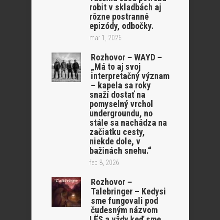
robit v skladbách aj
rôzne postranné
epizódy, odbočky.
mar 1, 2026
Rozhovor – WAYD –
„Má to aj svoj
interpretačný význam
– kapela sa roky
snaží dostať na
pomyselný vrchol
undergroundu, no
stále sa nachádza na
začiatku cesty,
niekde dole, v
bažinách snehu.“
feb 8, 2026
Rozhovor –
Talebringer – Kedysi
sme fungovali pod
čudesným názvom
LËS a vždy keď sme