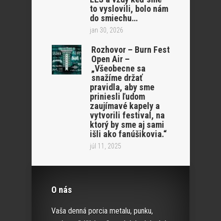
to vyslovili, bolo nám
do smiechu…
jan 30, 2026
Rozhovor – Burn Fest
Open Air –
„Všeobecne sa
snažíme držať
pravidla, aby sme
priniesli ľudom
zaujímavé kapely a
vytvorili festival, na
ktorý by sme aj sami
išli ako fanúšikovia.“
júl 11, 2025
O nás
Vaša denná porcia metalu, punku,