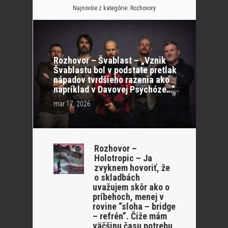
Najnovšie z kategórie:
Rozhovory
Rozhovor – Švablast – „Vznik
Švablastu bol v podstate pretlak
nápadov tvrdšieho razenia ako
napríklad v Davovej Psychóze…“
mar 17, 2026
Rozhovor –
Holotropic – Ja
zvyknem hovoriť, že
o skladbách
uvažujem skôr ako o
príbehoch, menej v
rovine “sloha – bridge
– refrén”. Čiže mám
väčšinu času potrebu