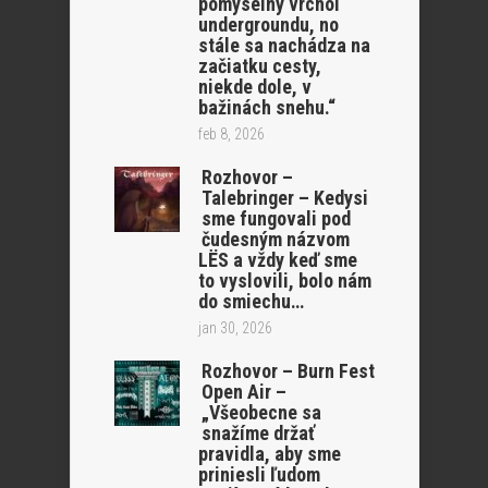
pomyselný vrchol
undergroundu, no
stále sa nachádza na
začiatku cesty,
niekde dole, v
bažinách snehu.“
feb 8, 2026
Rozhovor –
Talebringer – Kedysi
sme fungovali pod
čudesným názvom
LËS a vždy keď sme
to vyslovili, bolo nám
do smiechu…
jan 30, 2026
Rozhovor – Burn Fest
Open Air –
„Všeobecne sa
snažíme držať
pravidla, aby sme
priniesli ľudom