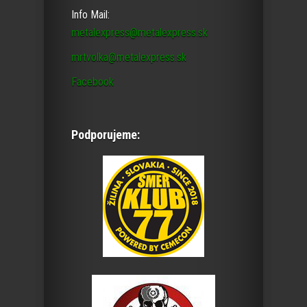
Info Mail:
metalexpress@metalexpress.sk
mrtvolka@metalexpress.sk
Facebook
Podporujeme: