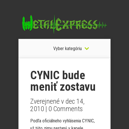
Vyber kategóriu
CYNIC bude
meniť zostavu
Zverejnené v dec 14,
2010 |
0 Comments
Podľa oficiálneho vyhlásenia CYNIC,
už túto zimu nastanú v kapele