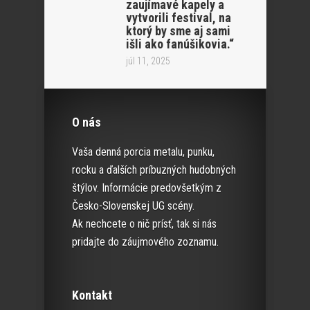
zaujímavé kapely a
vytvorili festival, na
ktorý by sme aj sami
išli ako fanúšikovia.“
júl 11, 2025
O nás
Vaša denná porcia metalu, punku,
rocku a ďalších príbuzných hudobných
štýlov. Informácie predovšetkým z
Česko-Slovenskej UG scény.
Ak nechcete o nič prísť, tak si nás
pridajte do záujmového zoznamu.
Kontakt