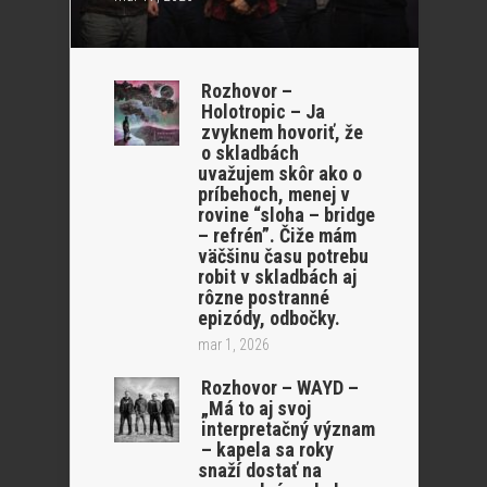
Rozhovor –
Holotropic – Ja
zvyknem hovoriť, že
o skladbách
uvažujem skôr ako o
príbehoch, menej v
rovine “sloha – bridge
– refrén”. Čiže mám
väčšinu času potrebu
robit v skladbách aj
rôzne postranné
epizódy, odbočky.
mar 1, 2026
Rozhovor – WAYD –
„Má to aj svoj
interpretačný význam
– kapela sa roky
snaží dostať na