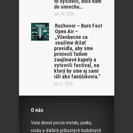
to vyslovili, bolo nám
do smiechu…
jan 30, 2026
Rozhovor – Burn Fest
Open Air –
„Všeobecne sa
snažíme držať
pravidla, aby sme
priniesli ľudom
zaujímavé kapely a
vytvorili festival, na
ktorý by sme aj sami
išli ako fanúšikovia.“
júl 11, 2025
O nás
Vaša denná porcia metalu, punku,
rocku a ďalších príbuzných hudobných