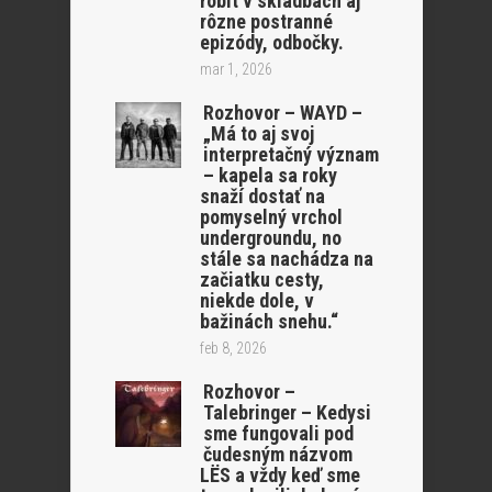
robit v skladbách aj
rôzne postranné
epizódy, odbočky.
mar 1, 2026
Rozhovor – WAYD –
„Má to aj svoj
interpretačný význam
– kapela sa roky
snaží dostať na
pomyselný vrchol
undergroundu, no
stále sa nachádza na
začiatku cesty,
niekde dole, v
bažinách snehu.“
feb 8, 2026
Rozhovor –
Talebringer – Kedysi
sme fungovali pod
čudesným názvom
LËS a vždy keď sme