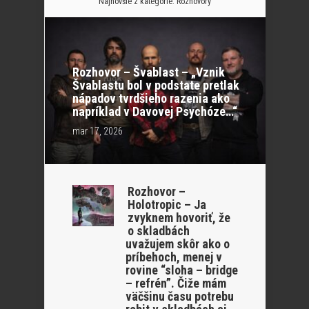
Najnovšie z kategórie:
Rozhovory
Rozhovor – Švablast – „Vznik
Švablastu bol v podstate pretlak
nápadov tvrdšieho razenia ako
napríklad v Davovej Psychóze…“
mar 17, 2026
Rozhovor –
Holotropic – Ja
zvyknem hovoriť, že
o skladbách
uvažujem skôr ako o
príbehoch, menej v
rovine “sloha – bridge
– refrén”. Čiže mám
väčšinu času potrebu