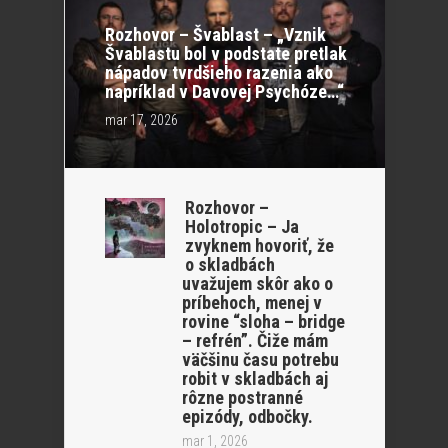
Rozhovor – Švablast – „Vznik
Švablastu bol v podstate pretlak
nápadov tvrdšieho razenia ako
napríklad v Davovej Psychóze…“
mar 17, 2026
Rozhovor –
Holotropic – Ja
zvyknem hovoriť, že
o skladbách
uvažujem skôr ako o
príbehoch, menej v
rovine “sloha – bridge
– refrén”. Čiže mám
väčšinu času potrebu
robit v skladbách aj
rôzne postranné
epizódy, odbočky.
mar 1, 2026