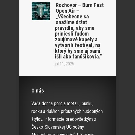
Rozhovor – Burn Fest
Open Air –
„Všeobecne sa
snažíme držať
pravidla, aby sme
priniesli ľudom
zaujímavé kapely a
vytvorili festival, na
ktorý by sme aj sami
išli ako fanúšikovia.“
júl 11, 2025
O nás
Vaša denná porcia metalu, punku,
rocku a ďalších príbuzných hudobných
štýlov. Informácie predovšetkým z
Česko-Slovenskej UG scény.
Ak nechcete o nič prísť, tak si nás