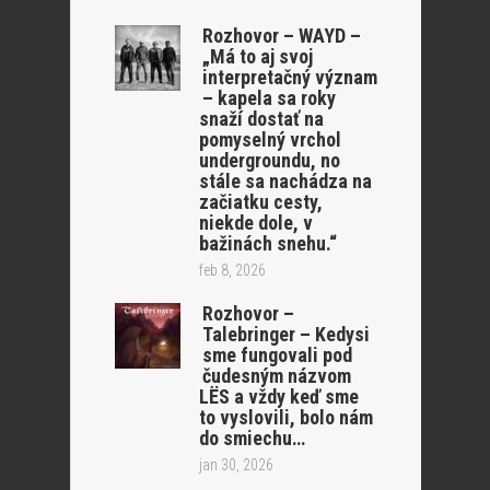
Rozhovor – WAYD –
„Má to aj svoj
interpretačný význam
– kapela sa roky
snaží dostať na
pomyselný vrchol
undergroundu, no
stále sa nachádza na
začiatku cesty,
niekde dole, v
bažinách snehu.“
feb 8, 2026
Rozhovor –
Talebringer – Kedysi
sme fungovali pod
čudesným názvom
LËS a vždy keď sme
to vyslovili, bolo nám
do smiechu…
jan 30, 2026