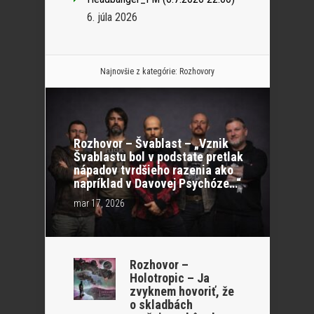
6. júla 2026
Najnovšie z kategórie:
Rozhovory
Rozhovor – Švablast – „Vznik
Švablastu bol v podstate pretlak
nápadov tvrdšieho razenia ako
napríklad v Davovej Psychóze…“
mar 17, 2026
Rozhovor –
Holotropic – Ja
zvyknem hovoriť, že
o skladbách