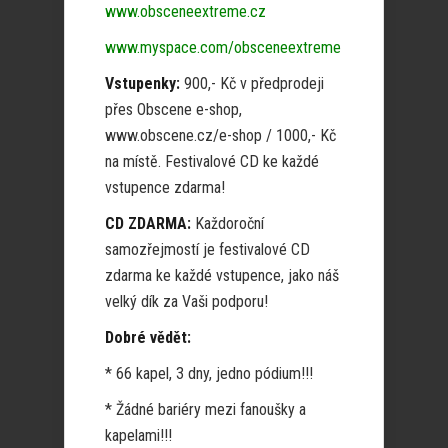
www.obsceneextreme.cz
www.myspace.com/obsceneextreme
Vstupenky:
900,- Kč v předprodeji
přes Obscene e-shop,
www.obscene.cz/e-shop / 1000,- Kč
na místě. Festivalové CD ke každé
vstupence zdarma!
CD ZDARMA:
Každoroční
samozřejmostí je festivalové CD
zdarma ke každé vstupence, jako náš
velký dík za Vaši podporu!
Dobré vědět:
* 66 kapel, 3 dny, jedno pódium!!!
* Žádné bariéry mezi fanoušky a
kapelami!!!