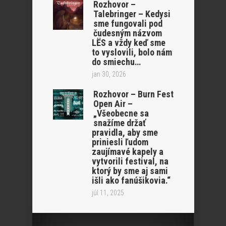
Rozhovor –
Talebringer – Kedysi
sme fungovali pod
čudesným názvom
LËS a vždy keď sme
to vyslovili, bolo nám
do smiechu…
jan 30, 2026
Rozhovor – Burn Fest
Open Air –
„Všeobecne sa
snažíme držať
pravidla, aby sme
priniesli ľudom
zaujímavé kapely a
vytvorili festival, na
ktorý by sme aj sami
išli ako fanúšikovia.“
júl 11, 2025