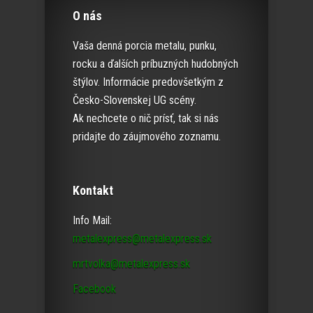
O nás
Vaša denná porcia metalu, punku,
rocku a ďalších príbuzných hudobných
štýlov. Informácie predovšetkým z
Česko-Slovenskej UG scény.
Ak nechcete o nič prísť, tak si nás
pridajte do záujmového zoznamu.
Kontakt
Info Mail:
metalexpress@metalexpress.sk
mrtvolka@metalexpress.sk
Facebook