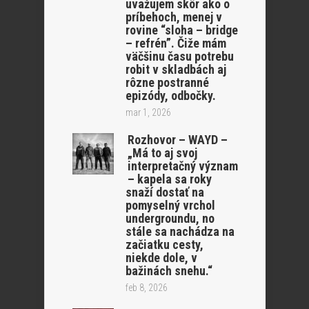
uvažujem skôr ako o
príbehoch, menej v
rovine “sloha – bridge
– refrén”. Čiže mám
väčšinu času potrebu
robit v skladbách aj
rôzne postranné
epizódy, odbočky.
mar 1, 2026
Rozhovor – WAYD –
„Má to aj svoj
interpretačný význam
– kapela sa roky
snaží dostať na
pomyselný vrchol
undergroundu, no
stále sa nachádza na
začiatku cesty,
niekde dole, v
bažinách snehu.“
feb 8, 2026