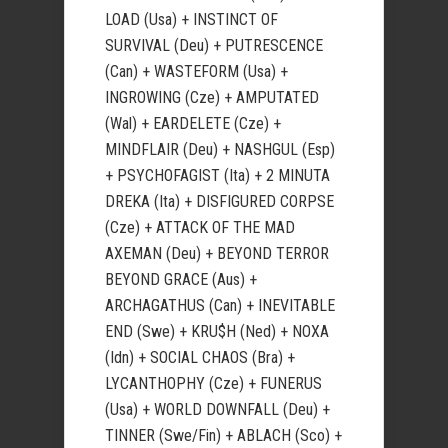
LOAD (Usa) + INSTINCT OF
SURVIVAL (Deu) + PUTRESCENCE
(Can) + WASTEFORM (Usa) +
INGROWING (Cze) + AMPUTATED
(Wal) + EARDELETE (Cze) +
MINDFLAIR (Deu) + NASHGUL (Esp)
+ PSYCHOFAGIST (Ita) + 2 MINUTA
DREKA (Ita) + DISFIGURED CORPSE
(Cze) + ATTACK OF THE MAD
AXEMAN (Deu) + BEYOND TERROR
BEYOND GRACE (Aus) +
ARCHAGATHUS (Can) + INEVITABLE
END (Swe) + KRU$H (Ned) + NOXA
(Idn) + SOCIAL CHAOS (Bra) +
LYCANTHOPHY (Cze) + FUNERUS
(Usa) + WORLD DOWNFALL (Deu) +
TINNER (Swe/Fin) + ABLACH (Sco) +