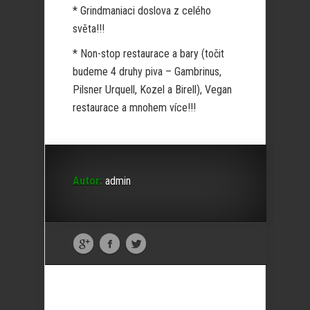
* Grindmaniaci doslova z celého
světa!!!
* Non-stop restaurace a bary (točit
budeme 4 druhy piva – Gambrinus,
Pilsner Urquell, Kozel a Birell), Vegan
restaurace a mnohem více!!!
Autor:
admin