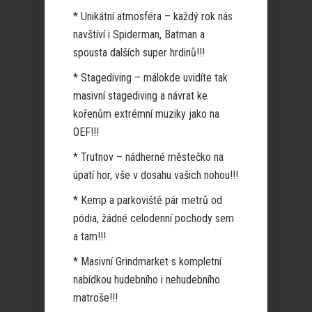
* Unikátní atmosféra – každý rok nás
navštíví i Spiderman, Batman a
spousta dalších super hrdinů!!!
* Stagediving – málokde uvidíte tak
masivní stagediving a návrat ke
kořenům extrémní muziky jako na
OEF!!!
* Trutnov – nádherné městečko na
úpatí hor, vše v dosahu vašich nohou!!!
* Kemp a parkoviště pár metrů od
pódia, žádné celodenní pochody sem
a tam!!!
* Masivní Grindmarket s kompletní
nabídkou hudebního i nehudebního
matroše!!!