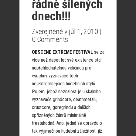
řádně šílených
dnech!!!
Zverejnené v júl 1, 2010 |
0 Comments
OBSCENE EXTREME FESTIVAL
se za
více než deset let své existence stal
nepřehlédnutelnou veličinou pro
všechny vyznavače těch
nejextrémnějších hudebních stylů.
Pojem, jehož neznalost je u skalního
vyznavače grindcore, deathmetalu,
crustcore, goregrindu a dalších
spřízněných žánrů minimálně
trestuhodná. Ano, jedná se opravdu o
tak výjimečnou hudební záležitost, jíž