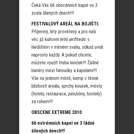
Čeká Vás 66 obscénních kapel ve 3
zcela šílených dnech!!!
FESTIVALOVÝ AREÁL NA BOJIŠTI:
Příjemný, léty prověřený a pro naši
věc již kultovní letní amfiteátr s
hledištěm v mírném svahu, odkud uvidí
naprosto každý. A pokud chcete,
můžete využít třeba laviček!!! Žádné
bariéry mezi fanoušky a kapelami!!!
Vše na jednom místě, kemp v těsné
blízkosti areálu, sprchy kousek, město
(hotely, restaurace, penzióny, hostely)
za rohem!!!
OBSCENE EXTREME 2010
66 extrémních kapel ve 3 řádně
šílených dnech!!!