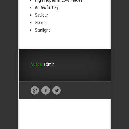
High Hopes In Low Places
An Awful Day
Saviour
Slaves
Starlight
Autor:
admin