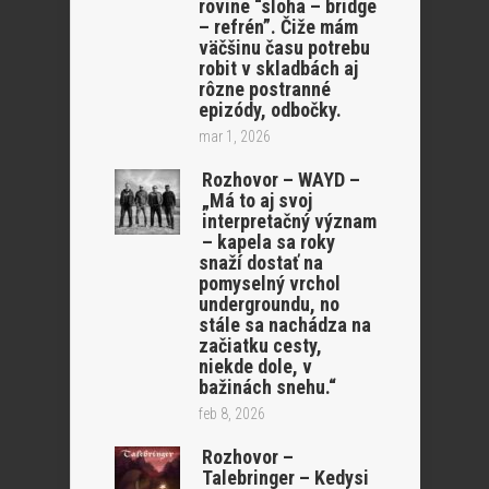
rovine “sloha – bridge
– refrén”. Čiže mám
väčšinu času potrebu
robit v skladbách aj
rôzne postranné
epizódy, odbočky.
mar 1, 2026
Rozhovor – WAYD –
„Má to aj svoj
interpretačný význam
– kapela sa roky
snaží dostať na
pomyselný vrchol
undergroundu, no
stále sa nachádza na
začiatku cesty,
niekde dole, v
bažinách snehu.“
feb 8, 2026
Rozhovor –
Talebringer – Kedysi