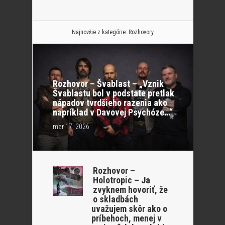
Najnovšie z kategórie:
Rozhovory
Rozhovor – Švablast – „Vznik
Švablastu bol v podstate pretlak
nápadov tvrdšieho razenia ako
napríklad v Davovej Psychóze…“
mar 17, 2026
Rozhovor –
Holotropic – Ja
zvyknem hovoriť, že
o skladbách
uvažujem skôr ako o
príbehoch, menej v