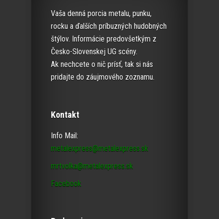
Vaša denná porcia metalu, punku,
rocku a ďalších príbuzných hudobných
štýlov. Informácie predovšetkým z
Česko-Slovenskej UG scény.
Ak nechcete o nič prísť, tak si nás
pridajte do záujmového zoznamu.
Kontakt
Info Mail:
metalexpress@metalexpress.sk
mrtvolka@metalexpress.sk
Facebook