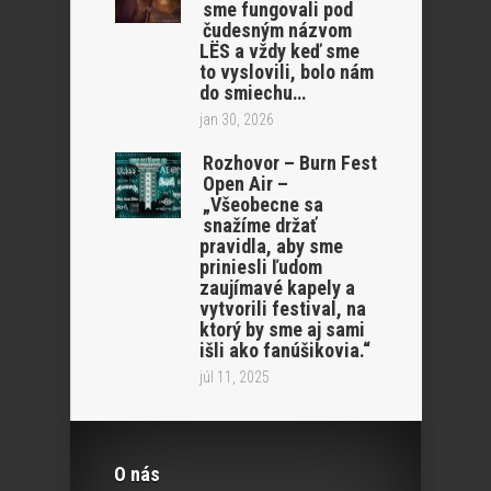
sme fungovali pod
čudesným názvom
LËS a vždy keď sme
to vyslovili, bolo nám
do smiechu…
jan 30, 2026
Rozhovor – Burn Fest
Open Air –
„Všeobecne sa
snažíme držať
pravidla, aby sme
priniesli ľudom
zaujímavé kapely a
vytvorili festival, na
ktorý by sme aj sami
išli ako fanúšikovia.“
júl 11, 2025
O nás