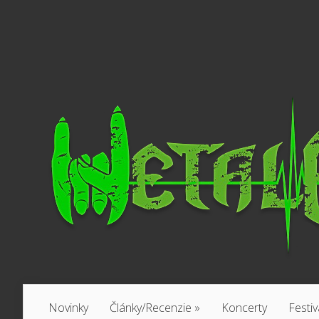
Novinky
Články/Recenzie
»
Koncerty
Festiv