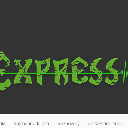
aly
Kalendár udalostí
Rozhovory
Za stenami hluku