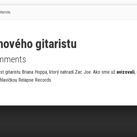
taristu
ového gitaristu
mments
ost gitaristu Briana Hoppa, ktorý nahradí Zac Joe. Ako sme už
avizovali
,
hlavičkou Relapse Records.