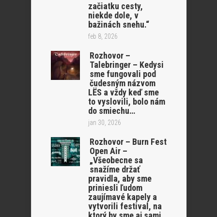
začiatku cesty,
niekde dole, v
bažinách snehu.“
feb 8, 2026
Rozhovor –
Talebringer – Kedysi
sme fungovali pod
čudesným názvom
LËS a vždy keď sme
to vyslovili, bolo nám
do smiechu…
jan 30, 2026
Rozhovor – Burn Fest
Open Air –
„Všeobecne sa
snažíme držať
pravidla, aby sme
priniesli ľudom
zaujímavé kapely a
vytvorili festival, na
ktorý by sme aj sami