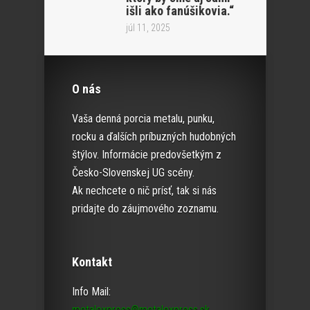
išli ako fanúšikovia.“
júl 11, 2025
O nás
Vaša denná porcia metalu, punku,
rocku a ďalších príbuzných hudobných
štýlov. Informácie predovšetkým z
Česko-Slovenskej UG scény.
Ak nechcete o nič prísť, tak si nás
pridajte do záujmového zoznamu.
Kontakt
Info Mail:
metalexpress@metalexpress.sk