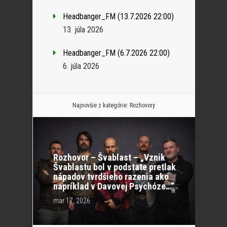
Headbanger_FM (13.7.2026 22:00)
13. júla 2026
Headbanger_FM (6.7.2026 22:00)
6. júla 2026
Najnovšie z kategórie:
Rozhovory
Rozhovor – Švablast – „Vznik
Švablastu bol v podstate pretlak
nápadov tvrdšieho razenia ako
napríklad v Davovej Psychóze…“
mar 17, 2026