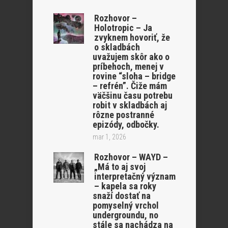
Rozhovor –
Holotropic – Ja
zvyknem hovoriť, že
o skladbách
uvažujem skôr ako o
príbehoch, menej v
rovine “sloha – bridge
– refrén”. Čiže mám
väčšinu času potrebu
robit v skladbách aj
rôzne postranné
epizódy, odbočky.
mar 1, 2026
Rozhovor – WAYD –
„Má to aj svoj
interpretačný význam
– kapela sa roky
snaží dostať na
pomyselný vrchol
undergroundu, no
stále sa nachádza na