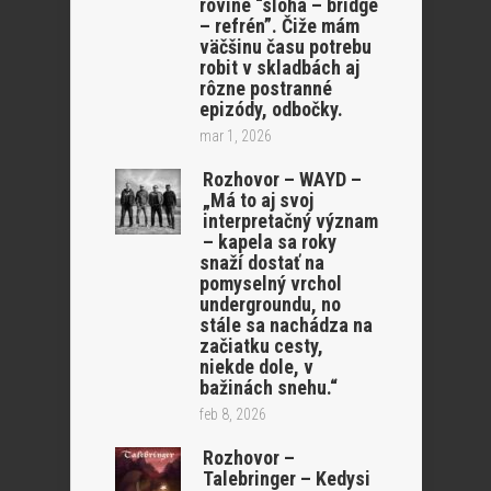
rovine “sloha – bridge
– refrén”. Čiže mám
väčšinu času potrebu
robit v skladbách aj
rôzne postranné
epizódy, odbočky.
mar 1, 2026
Rozhovor – WAYD –
„Má to aj svoj
interpretačný význam
– kapela sa roky
snaží dostať na
pomyselný vrchol
undergroundu, no
stále sa nachádza na
začiatku cesty,
niekde dole, v
bažinách snehu.“
feb 8, 2026
Rozhovor –
Talebringer – Kedysi