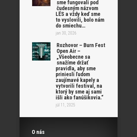
sme fungovali pod
čudesným názvom
LËS a vždy keď sme
to vyslovili, bolo nám
do smiechu…
jan 30, 2026
Rozhovor – Burn Fest
Open Air –
„Všeobecne sa
snažíme držať
pravidla, aby sme
priniesli ľudom
zaujímavé kapely a
vytvorili festival, na
ktorý by sme aj sami
išli ako fanúšikovia.“
júl 11, 2025
O nás