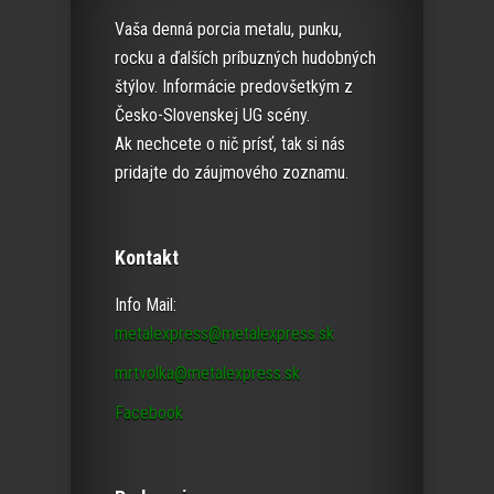
Vaša denná porcia metalu, punku,
rocku a ďalších príbuzných hudobných
štýlov. Informácie predovšetkým z
Česko-Slovenskej UG scény.
Ak nechcete o nič prísť, tak si nás
pridajte do záujmového zoznamu.
Kontakt
Info Mail:
metalexpress@metalexpress.sk
mrtvolka@metalexpress.sk
Facebook