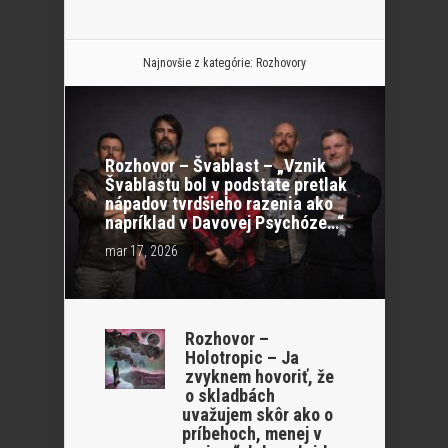
Najnovšie z kategórie:
Rozhovory
Rozhovor – Švablast – „Vznik
Švablastu bol v podstate pretlak
nápadov tvrdšieho razenia ako
napríklad v Davovej Psychóze…“
mar 17, 2026
Rozhovor –
Holotropic – Ja
zvyknem hovoriť, že
o skladbách
uvažujem skôr ako o
príbehoch, menej v