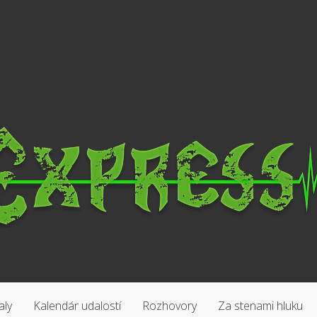
aly
Kalendár udalostí
Rozhovory
Za stenami hluku