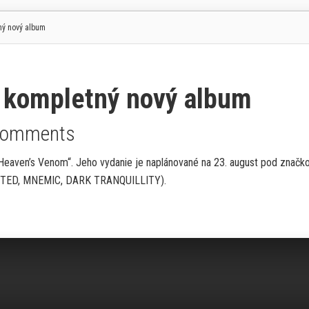
ný nový album
 kompletný nový album
Comments
eaven’s Venom“. Jeho vydanie je naplánované na 23. august pod značk
AUNTED, MNEMIC, DARK TRANQUILLITY).