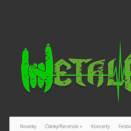
Novinky
Články/Recenzie
»
Koncerty
Festiv