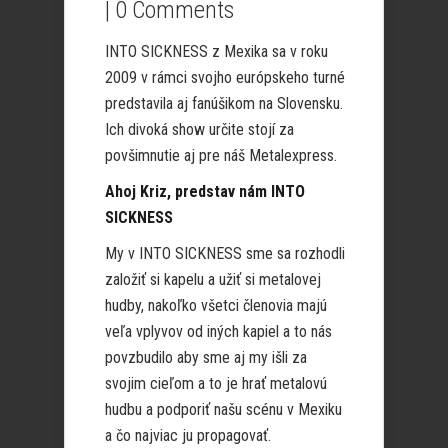
|
0 Comments
INTO SICKNESS z Mexika sa v roku
2009 v rámci svojho európskeho turné
predstavila aj fanúšikom na Slovensku.
Ich divoká show určite stojí za
povšimnutie aj pre náš Metalexpress.
Ahoj Kriz, predstav nám INTO
SICKNESS
My v INTO SICKNESS sme sa rozhodli
založiť si kapelu a užiť si metalovej
hudby, nakoľko všetci členovia majú
veľa vplyvov od iných kapiel a to nás
povzbudilo aby sme aj my išli za
svojim cieľom a to je hrať metalovú
hudbu a podporiť našu scénu v Mexiku
a čo najviac ju propagovať.