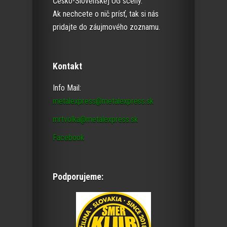
Česko-Slovenskej UG scény.
Ak nechcete o nič prísť, tak si nás
pridajte do záujmového zoznamu.
Kontakt
Info Mail:
metalexpress@metalexpress.sk
mrtvolka@metalexpress.sk
Facebook
Podporujeme: