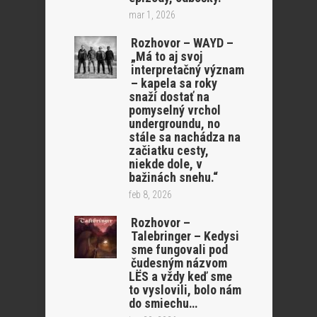
mar 1, 2026
Rozhovor – WAYD –
„Má to aj svoj
interpretačný význam
– kapela sa roky
snaží dostať na
pomyselný vrchol
undergroundu, no
stále sa nachádza na
začiatku cesty,
niekde dole, v
bažinách snehu.“
feb 8, 2026
Rozhovor –
Talebringer – Kedysi
sme fungovali pod
čudesným názvom
LËS a vždy keď sme
to vyslovili, bolo nám
do smiechu…