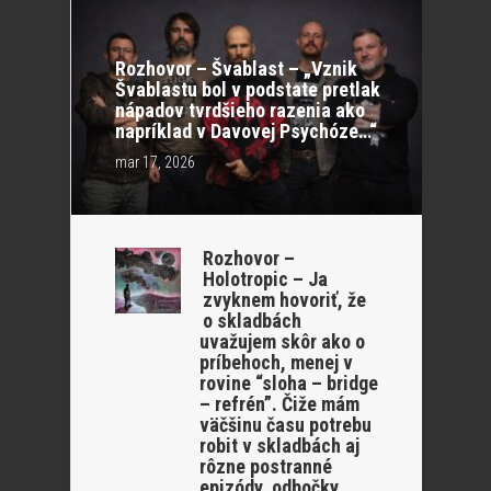
Rozhovor – Švablast – „Vznik
Švablastu bol v podstate pretlak
nápadov tvrdšieho razenia ako
napríklad v Davovej Psychóze…“
mar 17, 2026
Rozhovor –
Holotropic – Ja
zvyknem hovoriť, že
o skladbách
uvažujem skôr ako o
príbehoch, menej v
rovine “sloha – bridge
– refrén”. Čiže mám
väčšinu času potrebu
robit v skladbách aj
rôzne postranné
epizódy, odbočky.