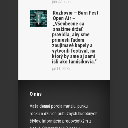
jan 30, 2026
Rozhovor – Burn Fest
Open Air –
„Všeobecne sa
snažíme držať
pravidla, aby sme
priniesli ľudom
zaujímavé kapely a
vytvorili festival, na
ktorý by sme aj sami
išli ako fanúšikovia.“
júl 11, 2025
O nás
Vaša denná porcia metalu, punku,
rocku a ďalších príbuzných hudobných
štýlov. Informácie predovšetkým z