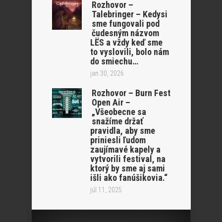
Rozhovor –
Talebringer – Kedysi
sme fungovali pod
čudesným názvom
LËS a vždy keď sme
to vyslovili, bolo nám
do smiechu…
jan 30, 2026
Rozhovor – Burn Fest
Open Air –
„Všeobecne sa
snažíme držať
pravidla, aby sme
priniesli ľudom
zaujímavé kapely a
vytvorili festival, na
ktorý by sme aj sami
išli ako fanúšikovia.“
júl 11, 2025