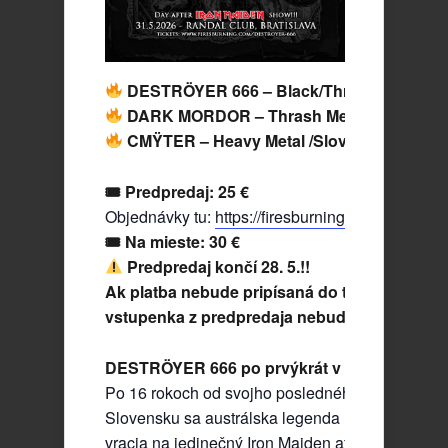
DESTRÖYER 666 – Black/Thrash Metal /Aus
DARK MORDOR – Thrash Metal /Slovensk
CMŸTER – Heavy Metal /Slovensko/
🎟 Predpredaj: 25 €
Objednávky tu:
https://firesburning.com/destroye
🎟 Na mieste: 30 €
Predpredaj končí 28. 5.!!
Ak platba nebude pripísaná do tohto dátumu,
vstupenka z predpredaja nebude platná!
DESTRÖYER 666 po prvýkrát v Bratislave!
Po 16 rokoch od svojho posledného koncertu na
Slovensku sa austrálska legenda Black/Thrash 
vracia na jedinečný Iron Maiden afterparty koncer