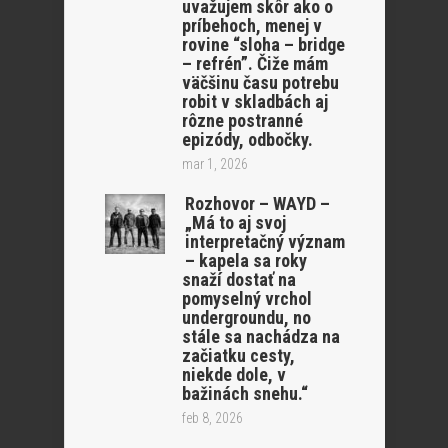
uvažujem skôr ako o
príbehoch, menej v
rovine “sloha – bridge
– refrén”. Čiže mám
väčšinu času potrebu
robit v skladbách aj
rôzne postranné
epizódy, odbočky.
mar 1, 2026
Rozhovor – WAYD –
„Má to aj svoj
interpretačný význam
– kapela sa roky
snaží dostať na
pomyselný vrchol
undergroundu, no
stále sa nachádza na
začiatku cesty,
niekde dole, v
bažinách snehu.“
feb 8, 2026