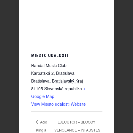
MIESTO UDALOSTI
Randal Music Club
Karpatská 2, Bratislava
Bratislava
,
Bratislavský Kraj
81105
Slovenská republika
+
Google Map
View Miesto udalosti Website
Acid
EJECUTOR – BLOODY
King a
VENGEANCE – INFAUSTES