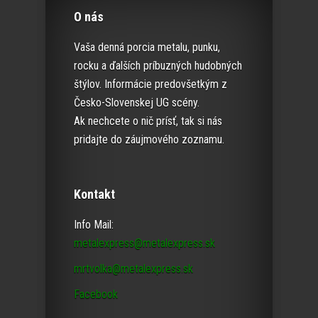
O nás
Vaša denná porcia metalu, punku,
rocku a ďalších príbuzných hudobných
štýlov. Informácie predovšetkým z
Česko-Slovenskej UG scény.
Ak nechcete o nič prísť, tak si nás
pridajte do záujmového zoznamu.
Kontakt
Info Mail:
metalexpress@metalexpress.sk
mrtvolka@metalexpress.sk
Facebook