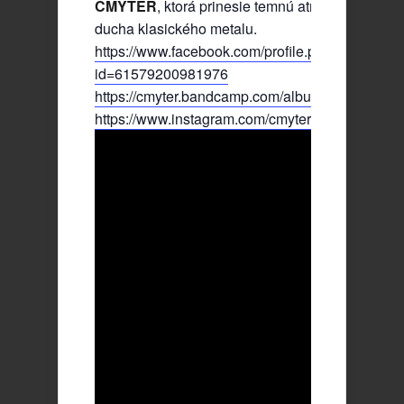
CMŸTER
, ktorá prinesie temnú atmosféru, ostré r
ducha klasického metalu.
https://www.facebook.com/profile.php?
id=61579200981976
https://cmyter.bandcamp.com/album/ave-lucifer
https://www.instagram.com/cmyter/