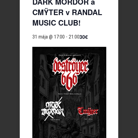
DARK MORDOR a
CMŸTER v RANDAL
MUSIC CLUB!
30€
31 mája @ 17:00
-
21:00