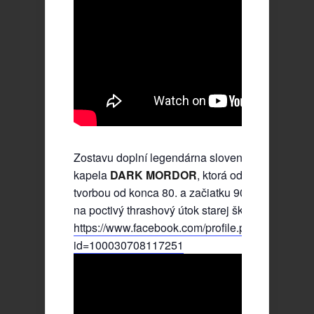
Zostavu doplní legendárna slovenská Thrash Me
kapela
DARK MORDOR
, ktorá odohrá prierez s
tvorbou od konca 80. a začiatku 90. rokov. Pripra
na poctivý thrashový útok starej školy!
https://www.facebook.com/profile.php?
id=100030708117251