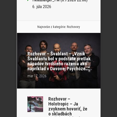
6. júla 2026
Najnovšie z kategórie:
Rozhovory
Rozhovor – Švablast – „Vznik
Švablastu bol v podstate pretlak
nápadov tvrdšieho razenia ako
napríklad v Davovej Psychóze…“
mar 17, 2026
Rozhovor –
Holotropic – Ja
zvyknem hovoriť, že
o skladbách