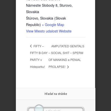
Námestie Slobody 8, Sturovo,
Slovakia
Štúrovo
,
Slovakia (Slovak
Republic)
+ Google Map
View Miesto udalosti Website
FIFTY –
AMPUTATED GENITALS
FIFTY B-DAY
– SOCIAL SHIT – SPERM
PARTY v
OF MANKIND a PENIAL
Hideparku!
PROLAPSE!
Hľadať na stránke