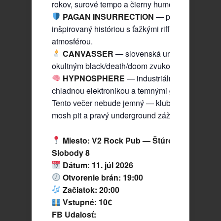
rokov, surové tempo a čierny humor.
PAGAN INSURRECTION
— pagan death me
inšpirovaný históriou s ťažkými riffmi a pohansk
atmosférou.
CANVASSER
— slovenská underground leg
okultným black/death/doom zvukom a rituálnou 
HYPNOSPHERE
— industriálny modern met
chladnou elektronikou a temnými groove.
Tento večer nebude jemný — klubová atmosféra,
mosh pit a pravý underground zážitok.
Miesto: V2 Rock Pub — Štúrovo, Námesti
Slobody 8
Dátum: 11. júl 2026
Otvorenie brán: 19:00
Začiatok: 20:00
Vstupné: 10€
FB Udalosť: