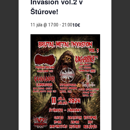
Invasion vol.2 v
Štúrove!
10€
11 júla @ 17:00
-
21:00