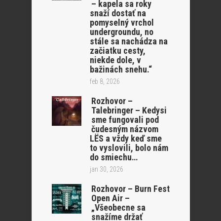
– kapela sa roky
snaží dostať na
pomyselný vrchol
undergroundu, no
stále sa nachádza na
začiatku cesty,
niekde dole, v
bažinách snehu.“
feb 8, 2026
Rozhovor –
Talebringer – Kedysi
sme fungovali pod
čudesným názvom
LËS a vždy keď sme
to vyslovili, bolo nám
do smiechu…
jan 30, 2026
Rozhovor – Burn Fest
Open Air –
„Všeobecne sa
snažíme držať