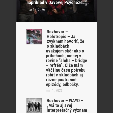
napríklad v Davovej Psychóze…“
mar 17, 2026
Rozhovor –
Holotropic – Ja
zvyknem hovoriť, že
o skladbách
uvažujem skôr ako o
príbehoch, menej v
rovine “sloha – bridge
– refrén”. Čiže mám
väčšinu času potrebu
robit v skladbách aj
rôzne postranné
epizódy, odbočky.
mar 1, 2026
Rozhovor – WAYD –
„Má to aj svoj
interpretačný význam