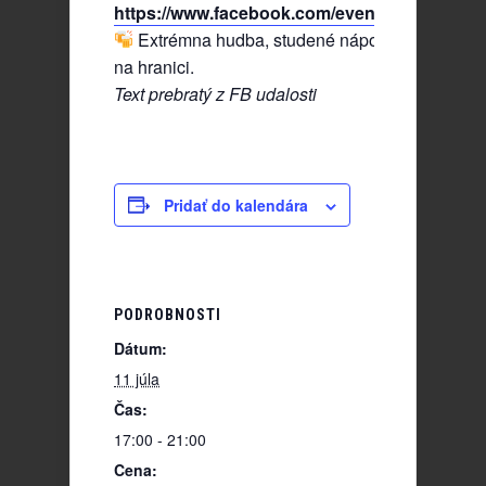
https://www.facebook.com/events/196681283
Extrémna hudba, studené nápoje, metalová 
na hranici.
Text prebratý z FB udalosti
Pridať do kalendára
PODROBNOSTI
Dátum:
11 júla
Čas:
17:00 - 21:00
Cena: