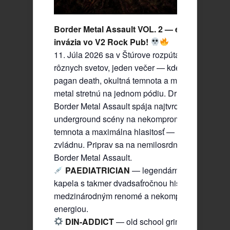
Border Metal Assault VOL. 2 — extrémna met
invázia vo V2 Rock Pub!
11. Júla 2026 sa v Štúrove rozpúta chaos: päť kap
rôznych svetov, jeden večer — kde sa grindcore,
pagan death, okultná temnota a moderný industr
metal stretnú na jednom pódiu. Druhé pokračov
Border Metal Assault spája najtvrdšie sily pohra
underground scény na nekompromisný večer. Bru
temnota a maximálna hlasitosť — len pre tých, kto
zvládnu. Priprav sa na nemilosrdný večer — toto
Border Metal Assault.
PAEDIATRICIAN
— legendárna maďarská go
kapela s takmer dvadsaťročnou históriou,
medzinárodným renomé a nekompromisnou ext
energiou.
DIN-ADDICT
— old school grindcore útok v 