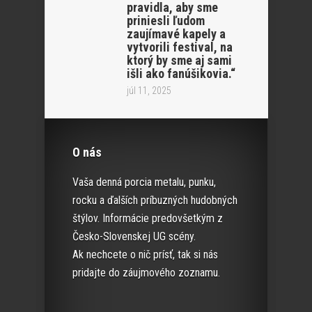
pravidla, aby sme
priniesli ľudom
zaujímavé kapely a
vytvorili festival, na
ktorý by sme aj sami
išli ako fanúšikovia.“
júl 11, 2025
O nás
Vaša denná porcia metalu, punku,
rocku a ďalších príbuzných hudobných
štýlov. Informácie predovšetkým z
Česko-Slovenskej UG scény.
Ak nechcete o nič prísť, tak si nás
pridajte do záujmového zoznamu.