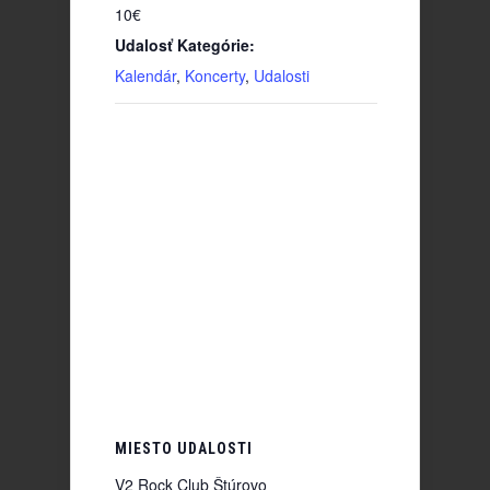
10€
Udalosť Kategórie:
Kalendár
,
Koncerty
,
Udalosti
MIESTO UDALOSTI
V2 Rock Club Štúrovo