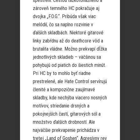
spestrení. Cestou ťažkotonážneho a
zároveň temného HC pokračuje aj
dvojka „F.O.G.“. Pribúda však viac
melódií, čo sa naplno rozvinie v
ďalších skladbách. Niektoré gitarové
linky zabŕdnu až do deathcore vôd a
brutalita vládne. Možno prekvapí dĺžka
jednotlivých skladieb – väčšinou sa
pohybujú od piatich do šiestich minút.
Pri HC by to mohlo byť riadne
prestrelené, ale Hate Control servírujú
členité a kompozične zaujímavé
skladby, kde nechýba viacero nosných
motívov, striedanie drsných a
pokojnejších častí, gitarových sól a
množstvo ďalších drobností. Ale
najväčšie prekvapenie prichádza v
tretej „Land of Goshen“. Agresívny rev