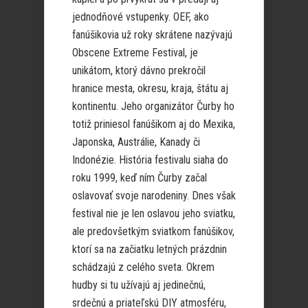
jednodňové vstupenky. OEF, ako
fanúšikovia už roky skrátene nazývajú
Obscene Extreme Festival, je
unikátom, ktorý dávno prekročil
hranice mesta, okresu, kraja, štátu aj
kontinentu. Jeho organizátor Čurby ho
totiž priniesol fanúšikom aj do Mexika,
Japonska, Austrálie, Kanady či
Indonézie. História festivalu siaha do
roku 1999, keď ním Čurby začal
oslavovať svoje narodeniny. Dnes však
festival nie je len oslavou jeho sviatku,
ale predovšetkým sviatkom fanúšikov,
ktorí sa na začiatku letných prázdnin
schádzajú z celého sveta. Okrem
hudby si tu užívajú aj jedinečnú,
srdečnú a priateľskú DIY atmosféru,