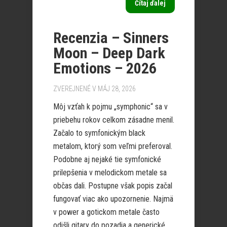
Čítaj ďalej
Recenzia – Sinners
Moon – Deep Dark
Emotions – 2026
ZVEREJNENÉ V MÁJ 28, 2026
Môj vzťah k pojmu „symphonic“ sa v
priebehu rokov celkom zásadne menil.
Začalo to symfonickým black
metalom, ktorý som veľmi preferoval.
Podobne aj nejaké tie symfonické
prilepšenia v melodickom metale sa
občas dali. Postupne však popis začal
fungovať viac ako upozornenie. Najmä
v power a gotickom metale často
odišli gitary do pozadia a generické