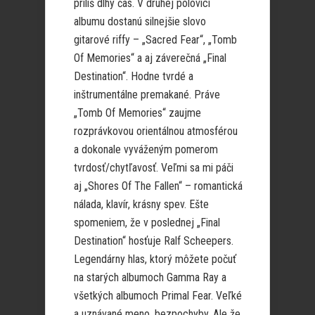
príliš dlhý čas. V druhej polovici
albumu dostanú silnejšie slovo
gitarové riffy – „Sacred Fear“, „Tomb
Of Memories“ a aj záverečná „Final
Destination“. Hodne tvrdé a
inštrumentálne premakané. Práve
„Tomb Of Memories“ zaujme
rozprávkovou orientálnou atmosférou
a dokonale vyváženým pomerom
tvrdosť/chytľavosť. Veľmi sa mi páči
aj „Shores Of The Fallen“ – romantická
nálada, klavír, krásny spev. Ešte
spomeniem, že v poslednej „Final
Destination“ hosťuje Ralf Scheepers.
Legendárny hlas, ktorý môžete počuť
na starých albumoch Gamma Ray a
všetkých albumoch Primal Fear. Veľké
a uznávané meno, bezpochyby. Ale že