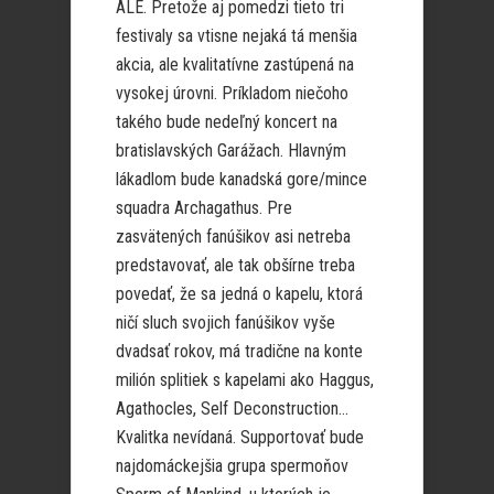
ALE. Pretože aj pomedzi tieto tri
festivaly sa vtisne nejaká tá menšia
akcia, ale kvalitatívne zastúpená na
vysokej úrovni. Príkladom niečoho
takého bude nedeľný koncert na
bratislavských Garážach. Hlavným
lákadlom bude kanadská gore/mince
squadra Archagathus. Pre
zasvätených fanúšikov asi netreba
predstavovať, ale tak obšírne treba
povedať, že sa jedná o kapelu, ktorá
ničí sluch svojich fanúšikov vyše
dvadsať rokov, má tradične na konte
milión splitiek s kapelami ako Haggus,
Agathocles, Self Deconstruction…
Kvalitka nevídaná. Supportovať bude
najdomáckejšia grupa spermoňov