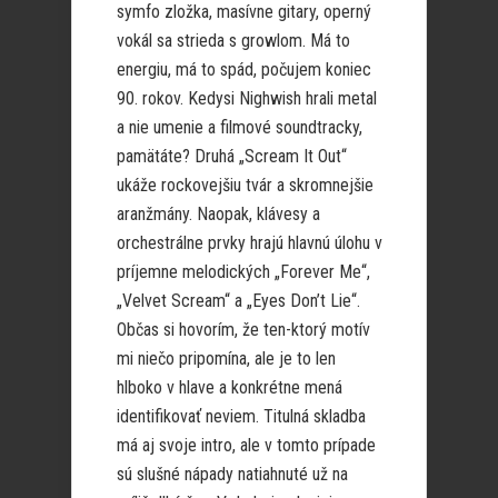
symfo zložka, masívne gitary, operný
vokál sa strieda s growlom. Má to
energiu, má to spád, počujem koniec
90. rokov. Kedysi Nighwish hrali metal
a nie umenie a filmové soundtracky,
pamätáte? Druhá „Scream It Out“
ukáže rockovejšiu tvár a skromnejšie
aranžmány. Naopak, klávesy a
orchestrálne prvky hrajú hlavnú úlohu v
príjemne melodických „Forever Me“,
„Velvet Scream“ a „Eyes Don’t Lie“.
Občas si hovorím, že ten-ktorý motív
mi niečo pripomína, ale je to len
hlboko v hlave a konkrétne mená
identifikovať neviem. Titulná skladba
má aj svoje intro, ale v tomto prípade
sú slušné nápady natiahnuté už na