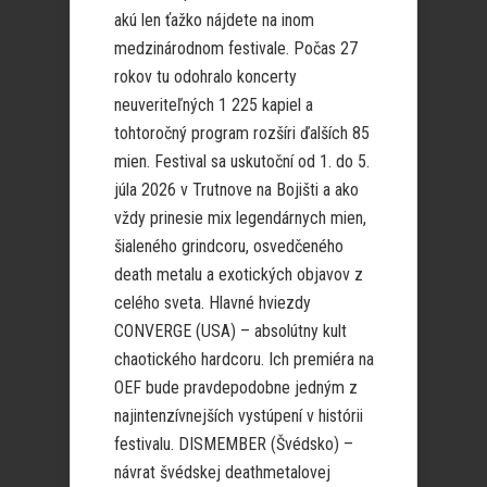
akú len ťažko nájdete na inom
medzinárodnom festivale. Počas 27
rokov tu odohralo koncerty
neuveriteľných 1 225 kapiel a
tohtoročný program rozšíri ďalších 85
mien. Festival sa uskutoční od 1. do 5.
júla 2026 v Trutnove na Bojišti a ako
vždy prinesie mix legendárnych mien,
šialeného grindcoru, osvedčeného
death metalu a exotických objavov z
celého sveta. Hlavné hviezdy
CONVERGE (USA) – absolútny kult
chaotického hardcoru. Ich premiéra na
OEF bude pravdepodobne jedným z
najintenzívnejších vystúpení v histórii
festivalu. DISMEMBER (Švédsko) –
návrat švédskej deathmetalovej