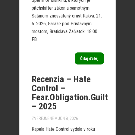
Sperm of Mankind, u ktorých je
pitchshifter zákon a samotným
Satanom znesvätený crust Rakva. 21.
6. 2026, Garáže pod Prístavným
mostom, Bratislava Začiatok: 18:00
FB...
Čítaj ďalej
Recenzia – Hate
Control –
Fear.Obligation.Guilt
– 2025
ZVEREJNENÉ V JÚN 8, 2026
Kapela Hate Control vydala v roku