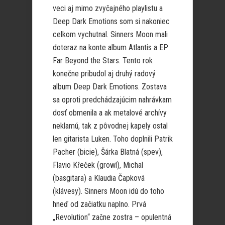
veci aj mimo zvyčajného playlistu a
Deep Dark Emotions som si nakoniec
celkom vychutnal. Sinners Moon mali
doteraz na konte album Atlantis a EP
Far Beyond the Stars. Tento rok
konečne pribudol aj druhý radový
album Deep Dark Emotions. Zostava
sa oproti predchádzajúcim nahrávkam
dosť obmenila a ak metalové archívy
neklamú, tak z pôvodnej kapely ostal
len gitarista Luken. Toho doplnili Patrik
Pacher (bicie), Šárka Blatná (spev),
Flavio Křeček (growl), Michal
(basgitara) a Klaudia Čapková
(klávesy). Sinners Moon idú do toho
hneď od začiatku naplno. Prvá
„Revolution“ začne zostra – opulentná