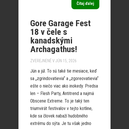
Čítaj ďalej
Gore Garage Fest
18 v čele s
kanadskými
Archagathus!
ZVEREJNENÉ V JÚN 15, 2026
Jún a júl. To sú také tie mesiace, keď
sa „zgrindovatievia“ a „zgoreovatievia“
ešte o niečo viac ako inokedy. Predsa
len – Flesh Party, Antitrend a najmä
Obscene Extreme. To je taký ten
triumvirát festivalov v tejto kotline,
kde sa človek nabaží hudobného
extrému do sýta. Je tu však jedno