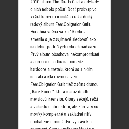
2010 album The Die Is Cast a odvtedy
o nich nebolo počuť. Dosť prekvapivo
vyšiel koncom minulého roka druhý
radový album Fear.Obligation.Guilt.
Hudobná scéna sa za 15 rokov
zmenila a je zaujímavé sledovať, ako
na debut po toľkých rokoch nadviažu.
Prvý album obsahoval nekompromisnú
a agresívnu hudbu na pomedzí
hardcore a metalu, ktorá sa s ničím
nesrala a išla rovno na vec.
Fear.Obligation.Guilt tiež začína drsnou
„Bare Bones“, ktorá má až death
metalovú intenzitu. Gitary sekajú, režú
a zahusťujú atmosféru, ale zároveň sú
motívy komplexné a základné riffy
obohatené o množstvo vyhrávok a