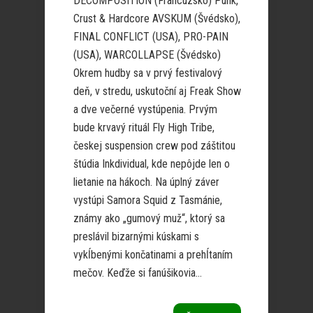
DECOMPOSITION (Francúzsko) Punk,
Crust & Hardcore AVSKUM (Švédsko),
FINAL CONFLICT (USA), PRO-PAIN
(USA), WARCOLLAPSE (Švédsko)
Okrem hudby sa v prvý festivalový
deň, v stredu, uskutoční aj Freak Show
a dve večerné vystúpenia. Prvým
bude krvavý rituál Fly High Tribe,
českej suspension crew pod záštitou
štúdia Inkdividual, kde nepôjde len o
lietanie na hákoch. Na úplný záver
vystúpi Samora Squid z Tasmánie,
známy ako „gumový muž“, ktorý sa
preslávil bizarnými kúskami s
vykĺbenými končatinami a prehĺtaním
mečov. Keďže si fanúšikovia...