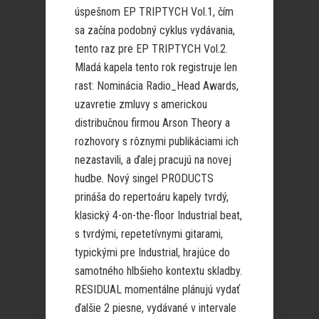
úspešnom EP TRIPTYCH Vol.1, čím
sa začína podobný cyklus vydávania,
tento raz pre EP TRIPTYCH Vol.2.
Mladá kapela tento rok registruje len
rast: Nominácia Radio_Head Awards,
uzavretie zmluvy s americkou
distribučnou firmou Arson Theory a
rozhovory s rôznymi publikáciami ich
nezastavili, a ďalej pracujú na novej
hudbe. Nový singel PRODUCTS
prináša do repertoáru kapely tvrdý,
klasický 4-on-the-floor Industrial beat,
s tvrdými, repetetívnymi gitarami,
typickými pre Industrial, hrajúce do
samotného hlbšieho kontextu skladby.
RESIDUAL momentálne plánujú vydať
ďalšie 2 piesne, vydávané v intervale