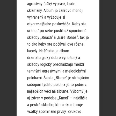
agresívny ťažký výprask, bude
sklamaný. Album je žánrovo menej
vyhranený a vyžaduje si
otvorenejšieho poslucháča. Keby ste
si hneď po sebe pustili už spomínané
skladby „Reach“ a „Bare Bones“, tak je
to ako keby ste počúvali dve rôzne
kapely. Našťastie je album
dramaturgicky dobre vyriešený a
skladby logicky prechádzajú medzi
temnými agresívnymi a melodickými
polohami. Šiesta „Blame“ je strhujúcim
súbojom týchto polôh a je to jedna z
najlepších vecí na albume. Výborný je
aj záver v podobe „Kneel“ – najdlhšia
a pestrá skladba, ktorá skombinuje
všetky spomínané prvky. Zvukovo