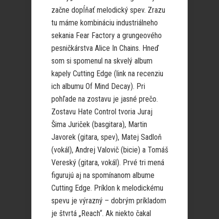
začne dopĺňať melodický spev. Zrazu
tu máme kombináciu industriálneho
sekania Fear Factory a grungeového
pesničkárstva Alice In Chains. Hneď
som si spomenul na skvelý album
kapely Cutting Edge (link na recenziu
ich albumu Of Mind Decay). Pri
pohľade na zostavu je jasné prečo.
Zostavu Hate Control tvoria Juraj
Šima Juriček (basgitara), Martin
Javorek (gitara, spev), Matej Sadloň
(vokál), Andrej Valovič (bicie) a Tomáš
Vereský (gitara, vokál). Prvé tri mená
figurujú aj na spomínanom albume
Cutting Edge. Príklon k melodickému
spevu je výrazný – dobrým príkladom
je štvrtá „Reach“. Ak niekto čakal