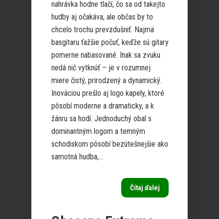
nahrávka hodne tlačí, čo sa od takejto
hudby aj očakáva, ale občas by to
chcelo trochu prevzdušniť. Najmä
basgitaru ťažšie počuť, keďže sú gitary
pomerne nabasované. Inak sa zvuku
nedá nič vytknúť – je v rozumnej
miere čistý, prirodzený a dynamický.
Inováciou prešlo aj logo kapely, ktoré
pôsobí moderne a dramaticky, a k
žánru sa hodí. Jednoduchý obal s
dominantným logom a temným
schodiskom pôsobí bezútešnejšie ako
samotná hudba,...
Čítaj ďalej