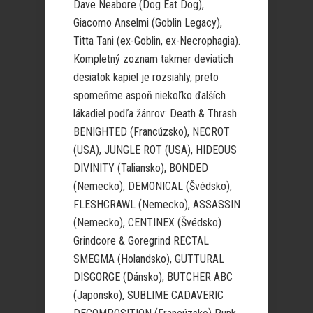
Dave Neabore (Dog Eat Dog),
Giacomo Anselmi (Goblin Legacy),
Titta Tani (ex-Goblin, ex-Necrophagia).
Kompletný zoznam takmer deviatich
desiatok kapiel je rozsiahly, preto
spomeňme aspoň niekoľko ďalších
lákadiel podľa žánrov: Death & Thrash
BENIGHTED (Francúzsko), NECROT
(USA), JUNGLE ROT (USA), HIDEOUS
DIVINITY (Taliansko), BONDED
(Nemecko), DEMONICAL (Švédsko),
FLESHCRAWL (Nemecko), ASSASSIN
(Nemecko), CENTINEX (Švédsko)
Grindcore & Goregrind RECTAL
SMEGMA (Holandsko), GUTTURAL
DISGORGE (Dánsko), BUTCHER ABC
(Japonsko), SUBLIME CADAVERIC