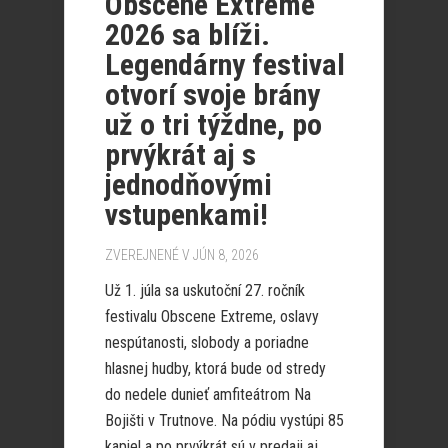
Obscene Extreme
2026 sa blíži.
Legendárny festival
otvorí svoje brány
už o tri týždne, po
prvýkrát aj s
jednodňovými
vstupenkami!
ZVEREJNENÉ V JÚN 8, 2026
Už 1. júla sa uskutoční 27. ročník
festivalu Obscene Extreme, oslavy
nespútanosti, slobody a poriadne
hlasnej hudby, ktorá bude od stredy
do nedele dunieť amfiteátrom Na
Bojišti v Trutnove. Na pódiu vystúpi 85
kapiel a po prvýkrát sú v predaji aj