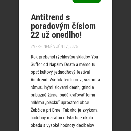
Antitrend s
poradovým číslom
22 už onedlho!
ZVEREJNENÉ V JÚN 17, 2026
Rok prebehol rýchlosťou skladby You
Suffer od Napalm Death a máme tu
opäť kultový jednodňový festival
Antitrend. Všetok ten lomoz, šramot a
rámus, inými slovami death, grind a
príbuzné žánre, budú kraľovať tomu
milému „plácku“ uprostred obce
Žabčice pri Brne. Tak ako je zvykom,
hudobný maratón odštartuje okolo
obeda a vysoké hodnoty decibelov