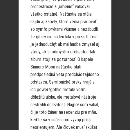
orchestrácie a „umenie“ valcovali
všetko ostatné. Našťastie sa stále
nájdu aj kapely, ktoré vedia pracovať
so symfo prvkami vkusne a nezabudli,
že gitary nie sú len kilá v pozadí. Test
je jednoduchý: ak má hudba zmysel aj
vtedy, ak si odmyslím orchester, tak
album stojí za pozornosť. O kapele
Sinners Moon našťastie platí
predposledná veta predchádzajúceho
odstavca. Symfonické prvky hrajú v
ich power/gothic metale veľmi
dôležitú úlohu, ale metalové nástroje
nestratili dôležitosť. Najprv som váhal,
či je toto žáner na recenziu pre mňa,
keďže sa v súčasnom vývoji príliš
neorientujem. Ale človek musí skúšať