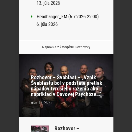
13. júla 2026
Headbanger_FM (6.7.2026 22:00)
6. júla 2026
Najnovšie z kategórie:
Rozhovory
Rozhovor – Švablast – „Vznik
Švablastu bol v podstate pretlak
nápadov tvrdšieho razenia ako
napríklad v Davovej Psychóze…“
mar 17, 2026
Rozhovor –