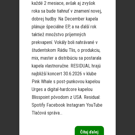
každé 2 mesiace, avšak aj zvyšok
roka sa bude tiahnuť v znamení novej,
dobrej hudby. Na December kapela
plánuje špeciálne EP, a na ďalší rok
taktiež množstvo príjemných
prekvapení. Vokály boli nahrávané v
študentskom Rádiu Tlis, o produkciu,
mix, master a distribúciu sa postarala
kapela vlastnoručne. RESIDUAL hrajú
najbližší koncert 30.6.2026 v klube
Pink Whale s post-punkovou kapelou
Urges a digital-hardcore kapelou
Blisspoint pôvodom z USA. Residual:
Spotify Facebook Instagram YouTube
Tlačová správa...
Čítaj ďalej