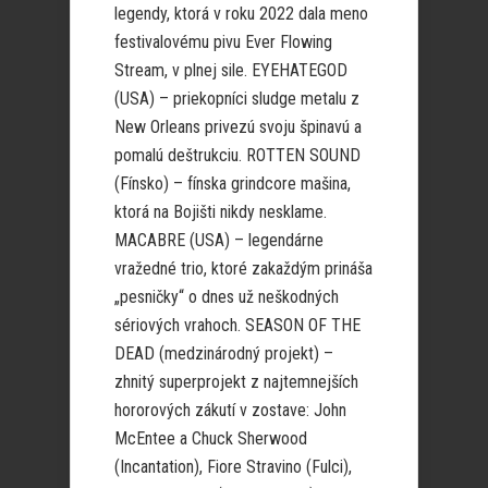
legendy, ktorá v roku 2022 dala meno
festivalovému pivu Ever Flowing
Stream, v plnej sile. EYEHATEGOD
(USA) – priekopníci sludge metalu z
New Orleans privezú svoju špinavú a
pomalú deštrukciu. ROTTEN SOUND
(Fínsko) – fínska grindcore mašina,
ktorá na Bojišti nikdy nesklame.
MACABRE (USA) – legendárne
vražedné trio, ktoré zakaždým prináša
„pesničky“ o dnes už neškodných
sériových vrahoch. SEASON OF THE
DEAD (medzinárodný projekt) –
zhnitý superprojekt z najtemnejších
hororových zákutí v zostave: John
McEntee a Chuck Sherwood
(Incantation), Fiore Stravino (Fulci),