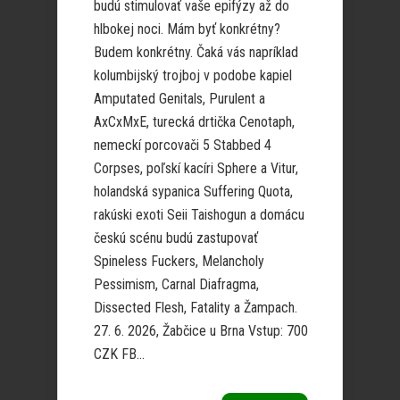
budú stimulovať vaše epifýzy až do
hlbokej noci. Mám byť konkrétny?
Budem konkrétny. Čaká vás napríklad
kolumbijský trojboj v podobe kapiel
Amputated Genitals, Purulent a
AxCxMxE, turecká drtička Cenotaph,
nemeckí porcovači 5 Stabbed 4
Corpses, poľskí kacíri Sphere a Vitur,
holandská sypanica Suffering Quota,
rakúski exoti Seii Taishogun a domácu
českú scénu budú zastupovať
Spineless Fuckers, Melancholy
Pessimism, Carnal Diafragma,
Dissected Flesh, Fatality a Žampach.
27. 6. 2026, Žabčice u Brna Vstup: 700
CZK FB...