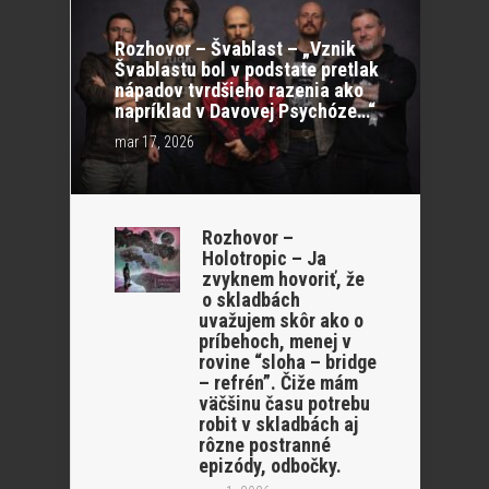
Rozhovor – Švablast – „Vznik
Švablastu bol v podstate pretlak
nápadov tvrdšieho razenia ako
napríklad v Davovej Psychóze…“
mar 17, 2026
Rozhovor –
Holotropic – Ja
zvyknem hovoriť, že
o skladbách
uvažujem skôr ako o
príbehoch, menej v
rovine “sloha – bridge
– refrén”. Čiže mám
väčšinu času potrebu
robit v skladbách aj
rôzne postranné
epizódy, odbočky.