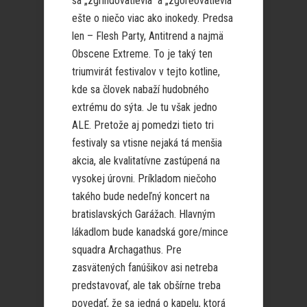
sa „zgrindovatievia“ a „zgoreovatievia“
ešte o niečo viac ako inokedy. Predsa
len – Flesh Party, Antitrend a najmä
Obscene Extreme. To je taký ten
triumvirát festivalov v tejto kotline,
kde sa človek nabaží hudobného
extrému do sýta. Je tu však jedno
ALE. Pretože aj pomedzi tieto tri
festivaly sa vtisne nejaká tá menšia
akcia, ale kvalitatívne zastúpená na
vysokej úrovni. Príkladom niečoho
takého bude nedeľný koncert na
bratislavských Garážach. Hlavným
lákadlom bude kanadská gore/mince
squadra Archagathus. Pre
zasvätených fanúšikov asi netreba
predstavovať, ale tak obšírne treba
povedať, že sa jedná o kapelu, ktorá