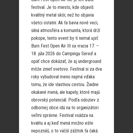
festival. Je to miesto, kde objavíš
kvalitný metal skôr, než ho objavia
všetci ostatní. Ak ťa bavia nové veci,
silná atmosféra a komunita, ktorá drží
pokope, tento event by ti nemal ujsť.
Burn Fest Open Air III sa vracia 17. –
18. júla 2026 do Campingu Sereď a
opäť chce dokázať, že aj underground
môže znieť svetovo. Festival si za dva
roky vybudoval meno najmä vďaka
tomu, že ide vlastnou cestou. Žiadne
okukané mená, ale kapely, ktoré majú
obrovský potenciál. Podľa odoziev z
odbornej obce idú na to organizátori
veľmi správne. Festival vsádza na
kvalitu a aj keď mená možno ešte
nepoznáš, o to väčší zážitok ťa čaká.