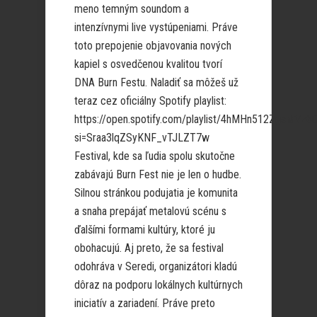
meno temným soundom a
intenzívnymi live vystúpeniami. Práve
toto prepojenie objavovania nových
kapiel s osvedčenou kvalitou tvorí
DNA Burn Festu. Naladiť sa môžeš už
teraz cez oficiálny Spotify playlist:
https://open.spotify.com/playlist/4hMHn512ZgsMVz6
si=Sraa3lqZSyKNF_vTJLZT7w
Festival, kde sa ľudia spolu skutočne
zabávajú Burn Fest nie je len o hudbe.
Silnou stránkou podujatia je komunita
a snaha prepájať metalovú scénu s
ďalšími formami kultúry, ktoré ju
obohacujú. Aj preto, že sa festival
odohráva v Seredi, organizátori kladú
dôraz na podporu lokálnych kultúrnych
iniciatív a zariadení. Práve preto