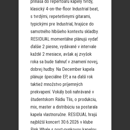
prináša do repertoáru kapely tvrdý,
klasický 4-on-the-floor Industrial beat,
s tvrdými, repetetívnymi gitarami,
typickými pre Industrial, hrajúce do
samotného hlbšieho kontextu skladby.
RESIDUAL momentálne plánujú vydať
ďalšie 2 piesne, vydávané v intervale
každé 2 mesiace, avšak aj zvyšok
roka sa bude tiahnuť v znamení novej,
dobrej hudby. Na December kapela
plánuje špeciálne EP, a na ďalší rok
taktiež množstvo príjemných
prekvapení. Vokály boli nahrávané v
študentskom Rádiu Tlis, o produkciu,
mix, master a distribúciu sa postarala
kapela vlastnoručne. RESIDUAL hrajú
najbližší koncert 30.6.2026 v klube
Pink Whale s post-punkovou kapelou