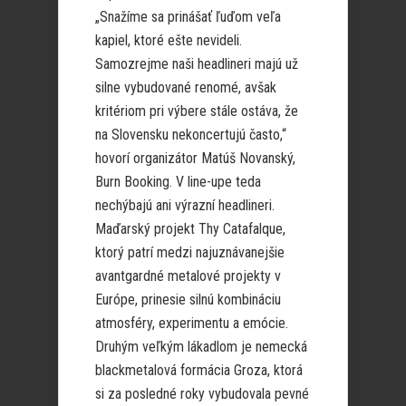
„Snažíme sa prinášať ľuďom veľa
kapiel, ktoré ešte nevideli.
Samozrejme naši headlineri majú už
silne vybudované renomé, avšak
kritériom pri výbere stále ostáva, že
na Slovensku nekoncertujú často,“
hovorí organizátor Matúš Novanský,
Burn Booking. V line-upe teda
nechýbajú ani výrazní headlineri.
Maďarský projekt Thy Catafalque,
ktorý patrí medzi najuznávanejšie
avantgardné metalové projekty v
Európe, prinesie silnú kombináciu
atmosféry, experimentu a emócie.
Druhým veľkým lákadlom je nemecká
blackmetalová formácia Groza, ktorá
si za posledné roky vybudovala pevné