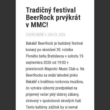
Tradičný festival
BeerRock prvýkrát
v MMC!
ZVEREJNENÉ V JÚN 23, 2026
Bakalář BeerRock je hudobný festival
konaný po skončení 30. ročníka
Pivného behu Bratislavou v sobotu 19.
septembra 2026 od 19:00 v
priestoroch Majestic Music Club-u. Na
BeerRocku sa snúbi lahodné pivko
Bakalář s kvalitnou rockovou muzikou,
čo vytvára výborný predpoklad na
príjemný večer plný dobrej zábavy,
strávený v spoločnosti skvelých ľudí.
Tento kultúrny zážitok by si nemal