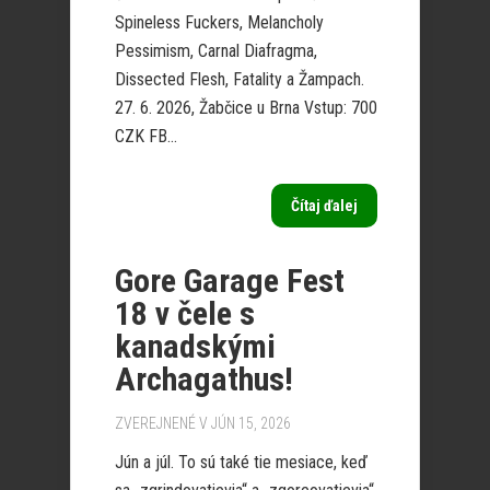
Spineless Fuckers, Melancholy
Pessimism, Carnal Diafragma,
Dissected Flesh, Fatality a Žampach.
27. 6. 2026, Žabčice u Brna Vstup: 700
CZK FB...
Čítaj ďalej
Gore Garage Fest
18 v čele s
kanadskými
Archagathus!
ZVEREJNENÉ V JÚN 15, 2026
Jún a júl. To sú také tie mesiace, keď