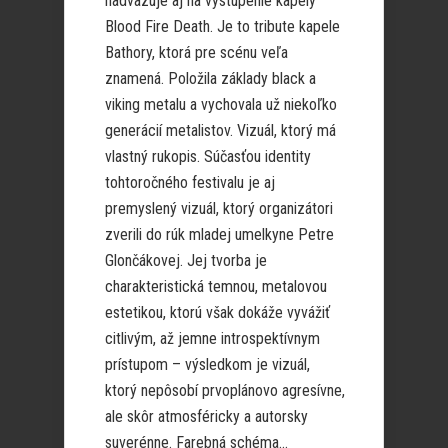
nadväzuje aj na vystúpenie kapely
Blood Fire Death. Je to tribute kapele
Bathory, ktorá pre scénu veľa
znamená. Položila základy black a
viking metalu a vychovala už niekoľko
generácií metalistov. Vizuál, ktorý má
vlastný rukopis. Súčasťou identity
tohtoročného festivalu je aj
premyslený vizuál, ktorý organizátori
zverili do rúk mladej umelkyne Petre
Glončákovej. Jej tvorba je
charakteristická temnou, metalovou
estetikou, ktorú však dokáže vyvážiť
citlivým, až jemne introspektívnym
prístupom – výsledkom je vizuál,
ktorý nepôsobí prvoplánovo agresívne,
ale skôr atmosféricky a autorsky
suverénne. Farebná schéma...