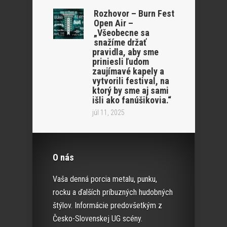
Rozhovor – Burn Fest
Open Air –
„Všeobecne sa
snažíme držať
pravidla, aby sme
priniesli ľudom
zaujímavé kapely a
vytvorili festival, na
ktorý by sme aj sami
išli ako fanúšikovia.“
júl 11, 2025
O nás
Vaša denná porcia metalu, punku,
rocku a ďalších príbuzných hudobných
štýlov. Informácie predovšetkým z
Česko-Slovenskej UG scény.