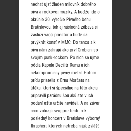
nechať ujsť žiaden milovník dobrého
piva a rockovej muziky. A keďže ide o
okrúhle 30. výročie Pivného behu
Bratislavou, tak aj následná zábava si
zaslúži väčší priestor a bude sa
prvýkrát konať v MMC. Do tanca a k
pivu nám zahrajú ako prví Grobiani so
svojím punk-rockom. Po nich sa ujme
pódia Kapela Decilitr Rumu a ich
nekompromisný pivný metal. Potom
prídu priatelia z Brna Morčata na
útěku, ktorí si špeciálne na túto akciu
pripravili parádnu šou akú ste v ich
podaní ešte určite nevideli. A na záver
nám zahrajú svoj pre tento rok
posledný koncert v Bratislave výborný
thrasheri, ktorých netreba nijak zvlášť