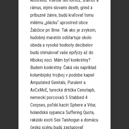
Antitrend. Všetok ten lomoz, šramot a
rámus, inými slovami death, grind a
príbuzné žánre, budú kraľovať tomu
milému „plácku“ uprostred obce
Žabčice pri Brne. Tak ako je zvykom,
hudobný maratón odštartuje okolo
obeda a vysoké hodnoty decibelov
budú stimulovať vaše epifýzy až do
hlbokej noci. Mám byť konkrétny?
Budem konkrétny. Čaká vás napríklad
kolumbijský trojboj v podobe kapiel
Amputated Genitals, Purulent a
AxCxMxE, turecká drtička Cenotaph,
nemeckí porcovači 5 Stabbed 4
Corpses, poľskí kacíri Sphere a Vitur,
holandská sypanica Suffering Quota,
rakúski exoti Seii Taishogun a domácu
českú scénu budú zastupovať