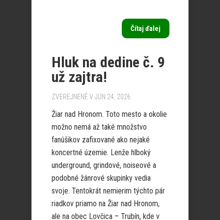
Čítaj ďalej
Hluk na dedine č. 9
už zajtra!
ZVEREJNENÉ V JÚN 24, 2026
Žiar nad Hronom. Toto mesto a okolie
možno nemá až také množstvo
fanúšikov zafixované ako nejaké
koncertné územie. Lenže hlboký
underground, grindové, noiseové a
podobné žánrové skupinky vedia
svoje. Tentokrát nemierim týchto pár
riadkov priamo na Žiar nad Hronom,
ale na obec Lovčica – Trubín, kde v