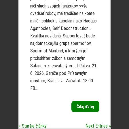
ničí sluch svojich fanúšikov vyše
dvadsať rokov, má tradične na konte
milión splitiek s kapelami ako Haggus,
Agathocles, Self Deconstruction…
Kvalitka nevídaná. Supportovať bude
najdomáckejšia grupa spermoňov
Sperm of Mankind, u ktorých je
pitchshifter zákon a samotným
Satanom znesvätený crust Rakva. 21.
6. 2026, Garáže pod Prístavným
mostom, Bratislava Začiatok: 18:00
FB...
Čítaj ďalej
« Staršie články
Next Entries »