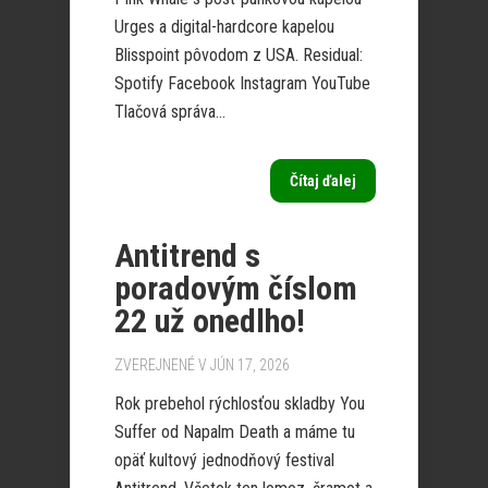
Urges a digital-hardcore kapelou
Blisspoint pôvodom z USA. Residual:
Spotify Facebook Instagram YouTube
Tlačová správa...
Čítaj ďalej
Antitrend s
poradovým číslom
22 už onedlho!
ZVEREJNENÉ V JÚN 17, 2026
Rok prebehol rýchlosťou skladby You
Suffer od Napalm Death a máme tu
opäť kultový jednodňový festival