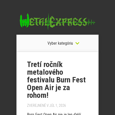
Vyber kategóriu
Tretí ročník
metalového
festivalu Burn Fest
Open Air je za
rohom!
ZVEREJNENÉ V JÚL 1, 2026
Burn Fest Open Air nie je len ďalší