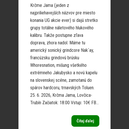
Krčme Jama (jeden z
najpriliehavejších názvov pre miesto
konania UG akcie ever) si dajú stretko
grupy totálne náletového hlukového
kalibru. Takže postupne zľava
doprava, zhora nadol. Máme tu
americký sonický grindcore Nak´ay,
francúzsku grindovú brúsku
Whoresnation, mišung všetkého
extrémneho Jakubysko a novú kapelu
na slovenskej scéne, zamotanú do
spárov hardcoru, trnavských Toluen.
25. 6. 2026, Krčma Jama, Lovčica-
Trubín Začiatok: 18:00 Vstup: 10€ FB...
Čítaj ďalej