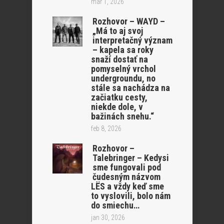
mar 1, 2026
Rozhovor – WAYD –
„Má to aj svoj
interpretačný význam
– kapela sa roky
snaží dostať na
pomyselný vrchol
undergroundu, no
stále sa nachádza na
začiatku cesty,
niekde dole, v
bažinách snehu.“
feb 8, 2026
Rozhovor –
Talebringer – Kedysi
sme fungovali pod
čudesným názvom
LËS a vždy keď sme
to vyslovili, bolo nám
do smiechu…
jan 30, 2026