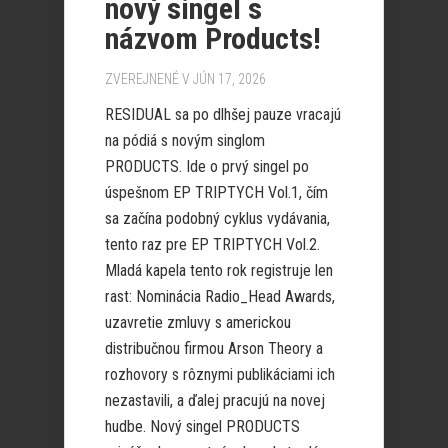
nový singel s
názvom Products!
ZVEREJNENÉ V JÚN 17, 2026
RESIDUAL sa po dlhšej pauze vracajú
na pódiá s novým singlom
PRODUCTS. Ide o prvý singel po
úspešnom EP TRIPTYCH Vol.1, čím
sa začína podobný cyklus vydávania,
tento raz pre EP TRIPTYCH Vol.2.
Mladá kapela tento rok registruje len
rast: Nominácia Radio_Head Awards,
uzavretie zmluvy s americkou
distribučnou firmou Arson Theory a
rozhovory s rôznymi publikáciami ich
nezastavili, a ďalej pracujú na novej
hudbe. Nový singel PRODUCTS