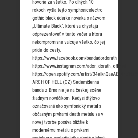
hovoria za všetko. Po dlhých 10
rokoch vyšla tejto symphonicelectro
gothic black úderke novinka s názvom
„Ultimate Black“, ktorú sa chystajú
odprezentovať v tento večer a ktorá
nekompromisne valcuje všetko, čo jej
príde do cesty.
https://www.facebook.com/bandadordorath
https://www.instagram.com/ador_dorath_official
https://open.spotify.com/artist/34eIknQaeAEhBzeiHuP
ARCH OF HELL (CZ) Sedemčlenná
banda z Brna nie je na českej scéne
žiadnym nováčikom. Kedysi štýlovo
označovaná ako symfonický metal s
občasným prvkami death metalu sa v
novej tvorbe posúva bližšie k
modernému metalu s prvkami