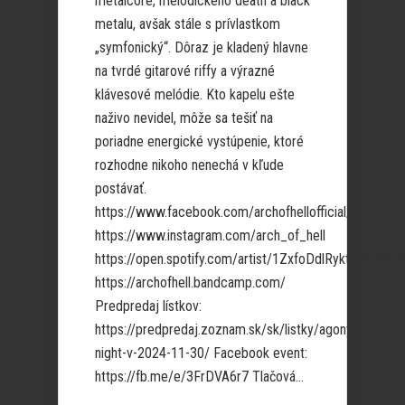
metalcore, melodického death a black
metalu, avšak stále s prívlastkom
„symfonický“. Dôraz je kladený hlavne
na tvrdé gitarové riffy a výrazné
klávesové melódie. Kto kapelu ešte
naživo nevidel, môže sa tešiť na
poriadne energické vystúpenie, ktoré
rozhodne nikoho nenechá v kľude
postávať.
https://www.facebook.com/archofhellofficial/
https://www.instagram.com/arch_of_hell
https://open.spotify.com/artist/1ZxfoDdlRykt721TIkT
https://archofhell.bandcamp.com/
Predpredaj lístkov:
https://predpredaj.zoznam.sk/sk/listky/agony-
night-v-2024-11-30/ Facebook event:
https://fb.me/e/3FrDVA6r7 Tlačová...