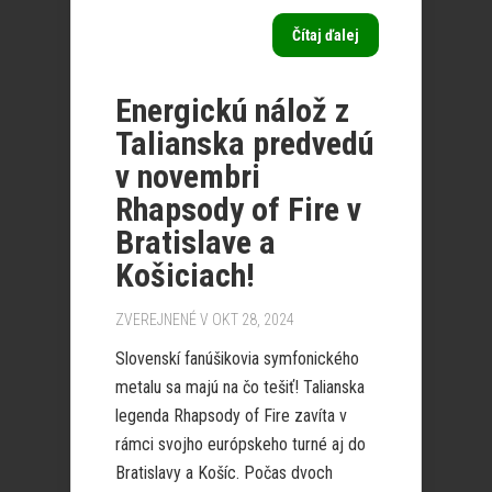
Čítaj ďalej
Energickú nálož z
Talianska predvedú
v novembri
Rhapsody of Fire v
Bratislave a
Košiciach!
ZVEREJNENÉ V OKT 28, 2024
Slovenskí fanúšikovia symfonického
metalu sa majú na čo tešiť! Talianska
legenda Rhapsody of Fire zavíta v
rámci svojho európskeho turné aj do
Bratislavy a Košíc. Počas dvoch