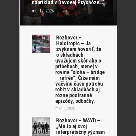
napríklad v Davovej Psychóze…“
mar 17, 2026
Rozhovor –
Holotropic – Ja
zvyknem hovoriť, že
o skladbách
uvažujem skôr ako o
príbehoch, menej v
rovine “sloha – bridge
– refrén”. Čiže mám
väčšinu času potrebu
robit v skladbách aj
rôzne postranné
epizódy, odbočky.
mar 1, 2026
Rozhovor – WAYD –
„Má to aj svoj
interpretačný význam