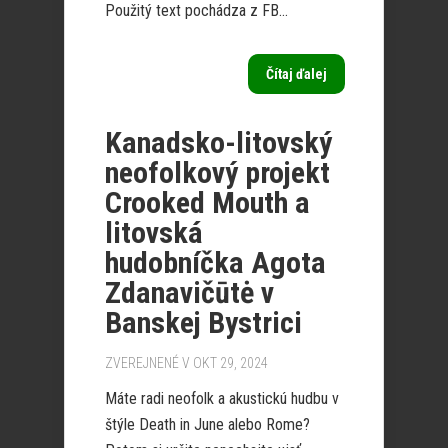
Použitý text pochádza z FB...
Čítaj ďalej
Kanadsko-litovský
neofolkový projekt
Crooked Mouth a
litovská
hudobníčka Agota
Zdanavičūtė v
Banskej Bystrici
ZVEREJNENÉ V OKT 29, 2024
Máte radi neofolk a akustickú hudbu v
štýle Death in June alebo Rome?