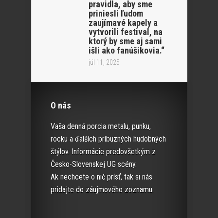
pravidla, aby sme
priniesli ľudom
zaujímavé kapely a
vytvorili festival, na
ktorý by sme aj sami
išli ako fanúšikovia.“
júl 11, 2025
O nás
Vaša denná porcia metalu, punku,
rocku a ďalších príbuzných hudobných
štýlov. Informácie predovšetkým z
Česko-Slovenskej UG scény.
Ak nechcete o nič prísť, tak si nás
pridajte do záujmového zoznamu.