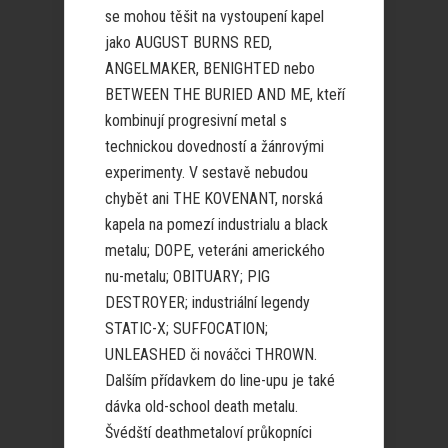
se mohou těšit na vystoupení kapel
jako AUGUST BURNS RED,
ANGELMAKER, BENIGHTED nebo
BETWEEN THE BURIED AND ME, kteří
kombinují progresivní metal s
technickou dovedností a žánrovými
experimenty. V sestavě nebudou
chybět ani THE KOVENANT, norská
kapela na pomezí industrialu a black
metalu; DOPE, veteráni amerického
nu-metalu; OBITUARY; PIG
DESTROYER; industriální legendy
STATIC-X; SUFFOCATION;
UNLEASHED či nováčci THROWN.
Dalším přídavkem do line-upu je také
dávka old-school death metalu.
Švédští deathmetaloví průkopníci