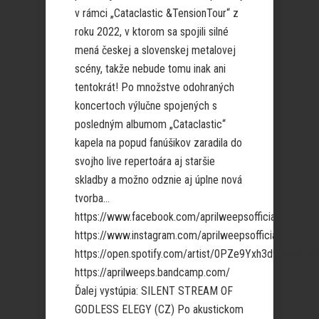
v rámci „Cataclastic &TensionTour“ z
roku 2022, v ktorom sa spojili silné
mená českej a slovenskej metalovej
scény, takže nebude tomu inak ani
tentokrát! Po množstve odohraných
koncertoch výlučne spojených s
posledným albumom „Cataclastic“
kapela na popud fanúšikov zaradila do
svojho live repertoára aj staršie
skladby a možno odznie aj úplne nová
tvorba…
https://www.facebook.com/aprilweepsofficial/
https://www.instagram.com/aprilweepsofficial/
https://open.spotify.com/artist/0PZe9Yxh3d9Mll0XH
https://aprilweeps.bandcamp.com/
Ďalej vystúpia: SILENT STREAM OF
GODLESS ELEGY (CZ) Po akustickom