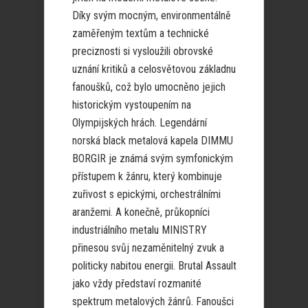
Díky svým mocným, environmentálně
zaměřeným textům a technické
preciznosti si vysloužili obrovské
uznání kritiků a celosvětovou základnu
fanoušků, což bylo umocněno jejich
historickým vystoupením na
Olympijských hrách. Legendární
norská black metalová kapela DIMMU
BORGIR je známá svým symfonickým
přístupem k žánru, který kombinuje
zuřivost s epickými, orchestrálními
aranžemi. A konečně, průkopníci
industriálního metalu MINISTRY
přinesou svůj nezaměnitelný zvuk a
politicky nabitou energii. Brutal Assault
jako vždy představí rozmanité
spektrum metalových žánrů. Fanoušci