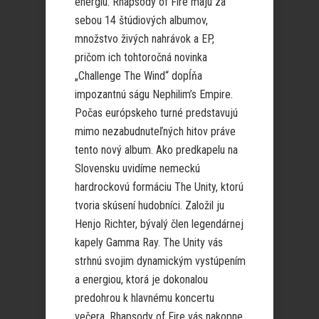
energiu. Rhapsody of Fire majú za
sebou 14 štúdiových albumov,
množstvo živých nahrávok a EP,
pričom ich tohtoročná novinka
„Challenge The Wind“ dopĺňa
impozantnú ságu Nephilim’s Empire.
Počas európskeho turné predstavujú
mimo nezabudnuteľných hitov práve
tento nový album. Ako predkapelu na
Slovensku uvidíme nemeckú
hardrockovú formáciu The Unity, ktorú
tvoria skúsení hudobníci. Založil ju
Henjo Richter, bývalý člen legendárnej
kapely Gamma Ray. The Unity vás
strhnú svojim dynamickým vystúpením
a energiou, ktorá je dokonalou
predohrou k hlavnému koncertu
večera. Rhapsody of Fire vás nakopne