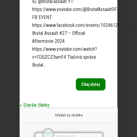
IG: @brutal.assault YT:
https://www.youtube.com/@BrutalAssaultOFFICIAL
FB EVENT:
https://www.facebook.com/events/10246122087545
Brutal Assault #27 – Official
Aftermovie 2024:
https://www.youtube.com/watch?
v=FDQZCZ3umF4 Tlačová správa
Brutal...
Čítaj ďalej
« Staršie články
Hľadať na stránke