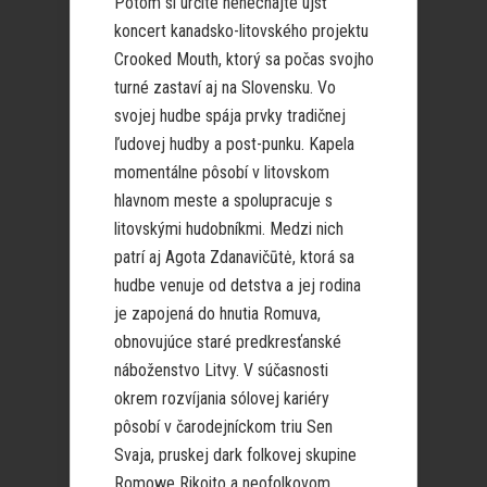
Potom si určite nenechajte ujsť
koncert kanadsko-litovského projektu
Crooked Mouth, ktorý sa počas svojho
turné zastaví aj na Slovensku. Vo
svojej hudbe spája prvky tradičnej
ľudovej hudby a post-punku. Kapela
momentálne pôsobí v litovskom
hlavnom meste a spolupracuje s
litovskými hudobníkmi. Medzi nich
patrí aj Agota Zdanavičūtė, ktorá sa
hudbe venuje od detstva a jej rodina
je zapojená do hnutia Romuva,
obnovujúce staré predkresťanské
náboženstvo Litvy. V súčasnosti
okrem rozvíjania sólovej kariéry
pôsobí v čarodejníckom triu Sen
Svaja, pruskej dark folkovej skupine
Romowe Rikoito a neofolkovom