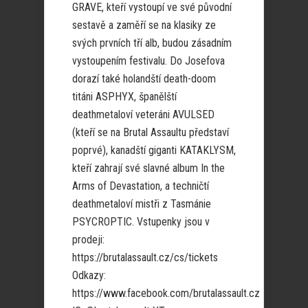
GRAVE, kteří vystoupí ve své původní
sestavě a zaměří se na klasiky ze
svých prvních tří alb, budou zásadním
vystoupením festivalu. Do Josefova
dorazí také holandští death-doom
titáni ASPHYX, španělští
deathmetaloví veteráni AVULSED
(kteří se na Brutal Assaultu představí
poprvé), kanadští giganti KATAKLYSM,
kteří zahrají své slavné album In the
Arms of Devastation, a techničtí
deathmetaloví mistři z Tasmánie
PSYCROPTIC. Vstupenky jsou v
prodeji:
https://brutalassault.cz/cs/tickets
Odkazy:
https://www.facebook.com/brutalassault.cz