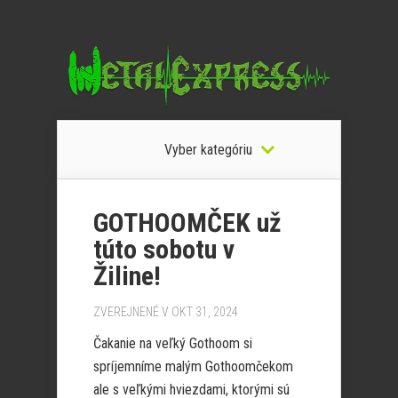
Vyber kategóriu
GOTHOOMČEK už
túto sobotu v
Žiline!
ZVEREJNENÉ V OKT 31, 2024
Čakanie na veľký Gothoom si
spríjemníme malým Gothoomčekom
ale s veľkými hviezdami, ktorými sú