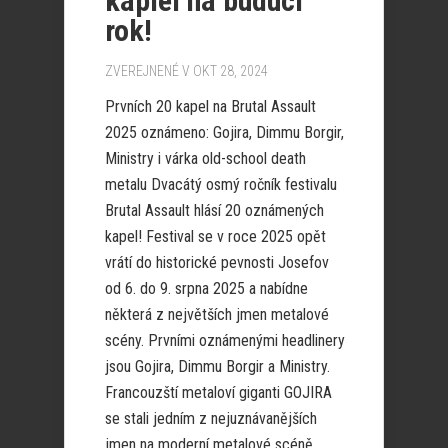
kapiel na budúci
rok!
ZVEREJNENÉ V OKT 28, 2024
Prvních 20 kapel na Brutal Assault
2025 oznámeno: Gojira, Dimmu Borgir,
Ministry i várka old-school death
metalu Dvacátý osmý ročník festivalu
Brutal Assault hlásí 20 oznámených
kapel! Festival se v roce 2025 opět
vrátí do historické pevnosti Josefov
od 6. do 9. srpna 2025 a nabídne
některá z největších jmen metalové
scény. Prvními oznámenými headlinery
jsou Gojira, Dimmu Borgir a Ministry.
Francouzští metaloví giganti GOJIRA
se stali jedním z nejuznávanějších
jmen na moderní metalové scéně.