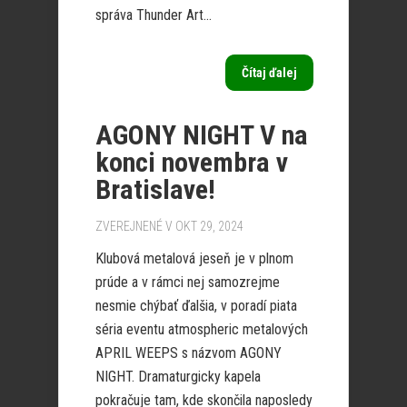
správa Thunder Art...
Čítaj ďalej
AGONY NIGHT V na
konci novembra v
Bratislave!
ZVEREJNENÉ V OKT 29, 2024
Klubová metalová jeseň je v plnom
prúde a v rámci nej samozrejme
nesmie chýbať ďalšia, v poradí piata
séria eventu atmospheric metalových
APRIL WEEPS s názvom AGONY
NIGHT. Dramaturgicky kapela
pokračuje tam, kde skončila naposledy