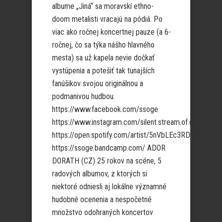
albume „Jiná“ sa moravskí ethno-
doom metalisti vracajú na pódiá. Po
viac ako ročnej koncertnej pauze (a 6-
ročnej, čo sa týka nášho hlavného
mesta) sa už kapela nevie dočkať
vystúpenia a potešiť tak tunajších
fanúšikov svojou originálnou a
podmanivou hudbou.
https://www.facebook.com/ssoge
https://www.instagram.com/silent.stream.of.godless.e
https://open.spotify.com/artist/5nVbLEc3RDM7mCivur
https://ssoge.bandcamp.com/ ADOR
DORATH (CZ) 25 rokov na scéne, 5
radových albumov, z ktorých si
niektoré odniesli aj lokálne významné
hudobné ocenenia a nespočetné
množstvo odohraných koncertov