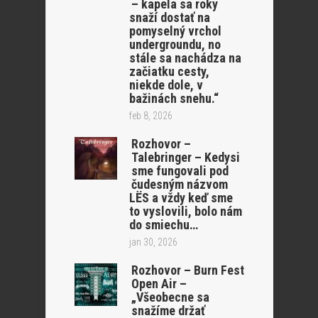
– kapela sa roky
snaží dostať na
pomyselný vrchol
undergroundu, no
stále sa nachádza na
začiatku cesty,
niekde dole, v
bažinách snehu.“
feb 8, 2026
Rozhovor –
Talebringer – Kedysi
sme fungovali pod
čudesným názvom
LËS a vždy keď sme
to vyslovili, bolo nám
do smiechu…
jan 30, 2026
Rozhovor – Burn Fest
Open Air –
„Všeobecne sa
snažíme držať