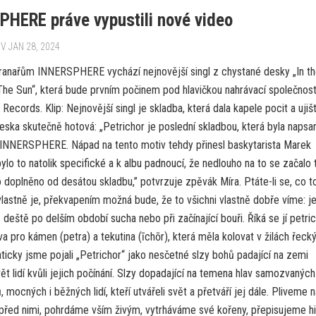
HERE práve vypustili nové video
V JAN 28, 2024
anařům INNERSPHERE vychází nejnovější singl z chystané desky „In t
he Sun“, která bude prvním počinem pod hlavičkou nahrávací společnost
Records. Klip: Nejnovější singl je skladba, která dala kapele pocit a ujišt
eska skutečně hotová: „Petrichor je poslední skladbou, která byla napsa
INNERSPHERE. Nápad na tento motiv tehdy přinesl baskytarista Marek
lo to natolik specifické a k albu padnoucí, že nedlouho na to se začalo t
 doplněno od desátou skladbu,” potvrzuje zpěvák Míra. Ptáte-li se, co t
vlastně je, překvapením možná bude, že to všichni vlastně dobře víme: je
deště po delším období sucha nebo při začínající bouři. Říká se jí petri
a pro kámen (petra) a tekutina (īchōr), která měla kolovat v žilách řeck
icky jsme pojali „Petrichor“ jako nesčetné slzy bohů padající na zemi
ět lidí kvůli jejich počínání. Slzy dopadající na temena hlav samozvaných
, mocných i běžných lidí, kteří utvářeli svět a přetváří jej dále. Pliveme 
 před nimi, pohrdáme vším živým, vytrháváme své kořeny, přepisujeme his