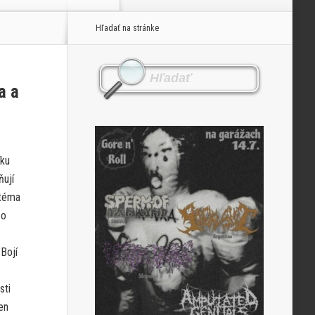
Hľadať na stránke
a a
íku
ňují
 téma
 o
 Bojí
sti
en