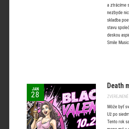
a ztrácíme 
nezbyde nic
skladba poet
stavu spole
deskou aspir
Smile Music.
Death m
JAN
28
ZVEREJNENÉ 
Môže byť sv
Už po siedmy
Tento rok s