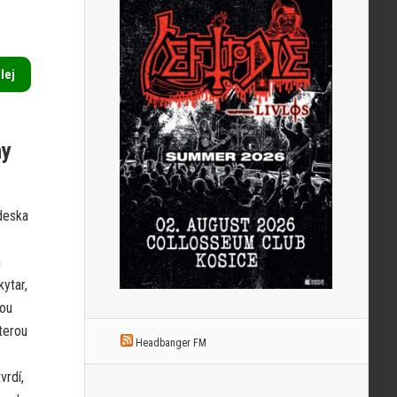
alej
hy
deska
m
ytar,
kou
terou
Headbanger FM
vrdí,