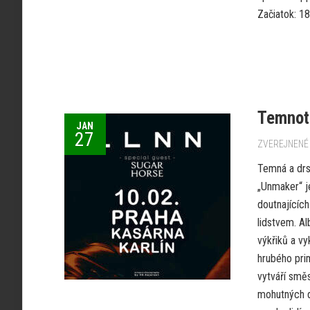
Začiatok: 18
Temnot
JAN
27
ZVEREJNENÉ 
Temná a drs
„Unmaker“ j
doutnajícíc
lidstvem. A
výkřiků a vy
hrubého prim
vytváří směs
mohutných d