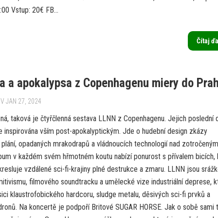
:00 Vstup: 20€ FB...
Čítaj ď
a a apokalypsa z Copenhagenu miery do Pra
V JAN 27, 2024
ná, taková je čtyřčlenná sestava LLNN z Copenhagenu. Jejich poslední 
e inspirována vším post-apokalyptickým. Jde o hudební design zkázy
h plání, opadaných mrakodrapů a vládnoucích technologií nad zotročený
lbum v každém svém hřmotném koutu nabízí ponurost s přívalem bicích, k
kresluje vzdálené sci-fi-krajiny plné destrukce a zmaru. LLNN jsou sráž
itivismu, filmového soundtracku a umělecké vize industriální deprese, k
ici klaustrofobického hardcoru, sludge metalu, děsivých sci-fi prvků a
ronů. Na koncertě je podpoří Britové SUGAR HORSE. Jak o sobě sami t