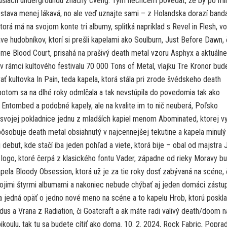
šiach undergroundu značný cveng. Tým nechcem povedať, že by po mi
ostava menej lákavá, no ale veď uznajte sami – z Holandska dorazí band
torá má na svojom konte tri albumy, splitká napríklad s Revel in Flesh, vo
ve hudobníkov, ktorí si prešli kapelami ako Soulburn, Just Before Dawn, 
me Blood Court, prisahá na prašivý death metal vzoru Asphyx a aktuálne
i v rámci kultového festivalu 70 000 Tons of Metal, vlajku Tre Kronor bud
ť kultovka In Pain, teda kapela, ktorá stála pri zrode švédskeho death
 potom sa na dlhé roky odmlčala a tak nevstúpila do povedomia tak ako
Entombed a podobné kapely, ale na kvalite im to nič neuberá, Poľsko
svojej pokladnice jednu z mladších kapiel menom Abominated, ktorej v
pôsobuje death metal obsiahnutý v najcennejšej tekutine a kapela minulý
j debut, kde stačí iba jeden pohľad a viete, ktorá bije – obal od majstra 
a logo, ktoré čerpá z klasického fontu Vader, západne od rieky Moravy b
pela Bloody Obsession, ktorá už je za tie roky dosť zabývaná na scéne,
ojimi štyrmi albumami a nakoniec nebude chýbať aj jeden domáci zástu
a jedná opäť o jedno nové meno na scéne a to kapelu Hrob, ktorú poskla
dus a Vrana z Radiation, či Goatcraft a ak máte radi valivý death/doom n
koulu, tak tu sa budete cítiť ako doma. 10. 2. 2024, Rock Fabric, Popra