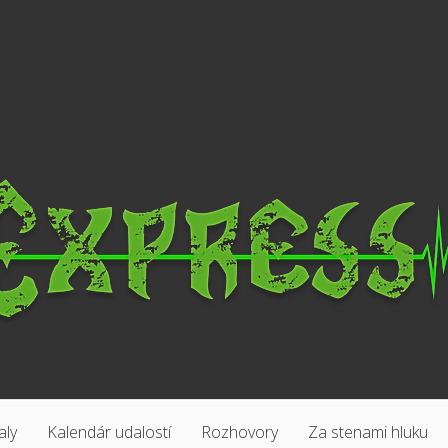
aly
Kalendár udalostí
Rozhovory
Za stenami hluku