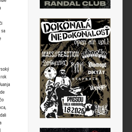
nulé
a
či
 sa
e
ysoký
 rok
Juanja
ude
 čo
pca,
dali
a
d