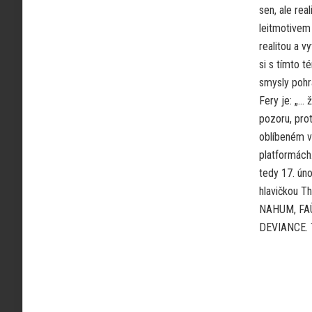
sen, ale rea
leitmotivem
realitou a v
si s tímto t
smysly pohrá
Fery je: „… 
pozoru, prot
oblíbeném vi
platformách.
tedy 17. úno
hlavičkou T
NAHUM, FA
DEVIANCE. T