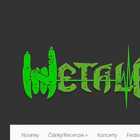
Novinky
Články/Recenzie
»
Koncerty
Festiv