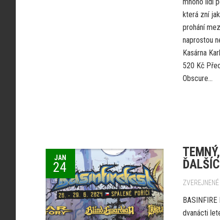
mnoho lidí 
která zní ja
prohání mez
naprostou n
Kasárna Kar
520 Kč Před
Obscure...
TEMNÝ,
JAN
ĎALŠÍC
24
ZVEREJNENÉ 
BASINFIRE F
dvanácti let