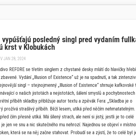
vypúšťajú posledný singl pred vydaním fullk
ú krst v Klobukách
V JAN 28, 2024
adivo REFORE se třetím singlem z chystané desky mlátí do hlavičky hřeb
zbavené. Vydání „Illusion of Existence“ už je na spadnutí, a tak zintenziv
Nejnovější singl – stejnojmenný „Illusion of Existence“ shrnuje kafkovské
ávající o našich jistotách a nejistotách, šálení smyslů a pochybnostech
krétní příběh skladby přibližuje autor textu a zpěvák Fera: „Skladba je o
rý prožívá strašlivý příběh. Běží lesem, utíká před něčím nehmatatelným.
 před čím přesně utíká. Má šílený strach, ale není si jistý, jestli je to celé
o je jen ve snu a nic skutečného mu nehrozí. Najednou se objeví v místno
oken, která se na něj začne stahovat. Probudí se a zjistí, že to celé byl j