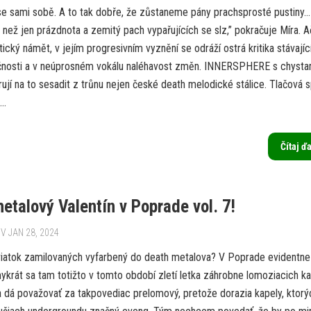
se sami sobě. A to tak dobře, že zůstaneme pány prachsprosté pustiny…
 než jen prázdnota a zemitý pach vypařujících se slz,” pokračuje Míra. 
ický námět, v jejím progresivním vyznění se odráží ostrá kritika stávajíc
čnosti a v neúprosném vokálu naléhavost změn. INNERSPHERE s chysta
ují na to sesadit z trůnu nejen české death melodické stálice. Tlačová 
..
Čítaj ď
etalový Valentín v Poprade vol. 7!
V JAN 28, 2024
iatok zamilovaných vyfarbený do death metalova? V Poprade evidentne
krát sa tam totižto v tomto období zletí letka záhrobne lomoziacich kap
a dá považovať za takpovediac prelomový, pretože dorazia kapely, ktorý