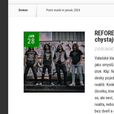
Domov
Posts made in január, 2024
REFORE 
JAN
chystaj
28
ZVEREJNENÉ 
Valašské kl
jako smyslů 
útok. Klip: 
desky pojedn
realitě. Kon
člověku, kte
se, ale neví,
realita, neb
bez dveří a 