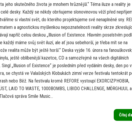
lita jeho skutečného života je mnohem hrůznější.“ Téma iluze a reality je
 celé desky. Každý se někdy obrňujeme slonovinovou věží před nepříje
ytváříme si vlastní svět, do kterého projektujeme své nenaplněné sny. R
ématem a agnostickou myšlenkou nepoznatelnosti reality skrze zkreslujíc
vají napříč celou deskou „Illusion of Existence. Hlavním poselstvím pod
že každý máme svůj svět iluzí, ale ať jsou sebehorší, je třeba mít se na
ože realita může být ještě horší.“ Deska vyjde 16. února na fanouškovsk
nylu, ještě oblíbenější kazetce, CD a samozřejmě na všech digitálních
 Singl „Illusion of Existence“ je posledním před vydáním desky, den po v
ra, se chystá ve Valašských Klobukách zimní verze festivalu tentokrát 
hrash nebo Běž. Na festivalu kromě REFORE vystoupí EXORCIZPHOBIA,
ÜST, LAID TO WASTE, 1000BOMBS, LIBIDO CHALLENGE, MÖRGHUUL a
lačová správa Smile Music...
Čítaj ď