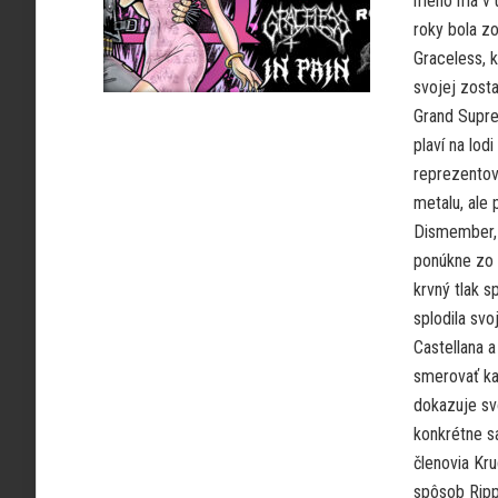
meno má v u
roky bola z
Graceless, k
svojej zosta
Grand Supre
plaví na lod
reprezentova
metalu, ale
Dismember, 
ponúkne zo 
krvný tlak s
splodila svo
Castellana 
smerovať ka
dokazuje sv
konkrétne s
členovia Kru
spôsob Rippi