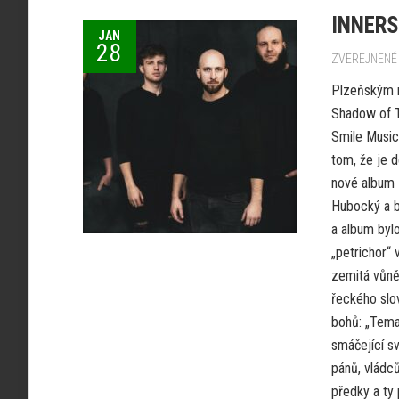
INNERSP
JAN
28
ZVEREJNENÉ 
Plzeňským r
Shadow of T
Smile Music 
tom, že je d
nové album 
Hubocký a by
a album bylo
„petrichor“ 
zemitá vůně 
řeckého slov
bohů: „Temat
smáčející sv
pánů, vládců
předky a ty