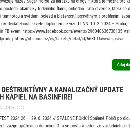
považuje název Sugar Horse za narážku na drogy – která je možná pro ka
ko poslední okamžiky třídenního flámu, příhodná. Tato čtveřice, která se 
i temnotou a světlem, bolestí a blažeností, posvátným a profánním, svou
epředvídatelností skvěle doplní temné vize LLNN. 10. 2. 2024 – Praha,
lin FB event: https://www.facebook.com/events/296040636738135 Vst
prodej: https://obscure.cz/cs/tickets/detail/id/663t Tlačová správa
Čítaj ď
 DEŠTRUKTÍVNY A KANALIZAČNÝ UPDATE
H KAPIEL NA BASINFIRE!
V JAN 24, 2024
EST 2024 26. – 29. 6. 2024 // SPÁLENÉ POŘÍČÍ Spálené Poříčí po dlo
ech zažije opětovnou demolici! O tu se postará jeden ze základních pilíř