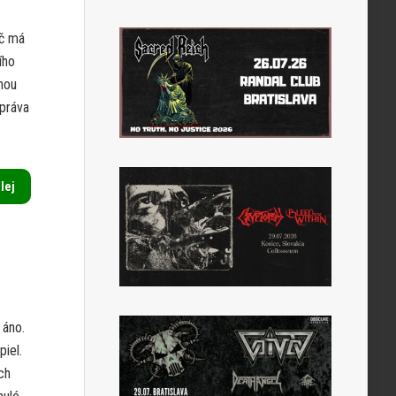
Ač má
ího
nou
správa
alej
 áno.
iel.
ch