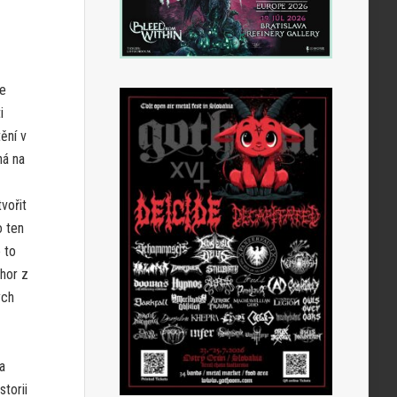
he
i
ění v
ná na
vořit
o ten
 to
chor z
ých
na
torii