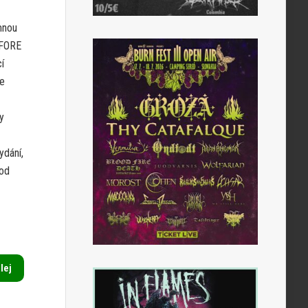
mnou
EFORE
í
le
y
ydání,
pod
alej