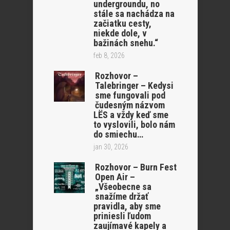
undergroundu, no
stále sa nachádza na
začiatku cesty,
niekde dole, v
bažinách snehu.“
feb 8, 2026
Rozhovor –
Talebringer – Kedysi
sme fungovali pod
čudesným názvom
LËS a vždy keď sme
to vyslovili, bolo nám
do smiechu…
jan 30, 2026
Rozhovor – Burn Fest
Open Air –
„Všeobecne sa
snažíme držať
pravidla, aby sme
priniesli ľudom
zaujímavé kapely a