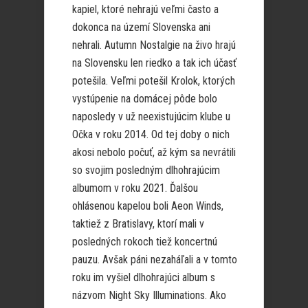
kapiel, ktoré nehrajú veľmi často a
dokonca na území Slovenska ani
nehrali. Autumn Nostalgie na živo hrajú
na Slovensku len riedko a tak ich účasť
potešila. Veľmi potešil Krolok, ktorých
vystúpenie na domácej pôde bolo
naposledy v už neexistujúcim klube u
Očka v roku 2014. Od tej doby o nich
akosi nebolo počuť, až kým sa nevrátili
so svojim posledným dlhohrajúcim
albumom v roku 2021. Ďalšou
ohlásenou kapelou boli Aeon Winds,
taktiež z Bratislavy, ktorí mali v
posledných rokoch tiež koncertnú
pauzu. Avšak páni nezaháľali a v tomto
roku im vyšiel dlhohrajúci album s
názvom Night Sky Illuminations. Ako