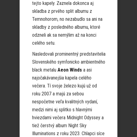
tejto kapely. Zaznela dokonca aj
skladba z prvého split albumu z
Temnohorom, no nezabudlo sa ani na
skladby z posledného albumu, ktoré
odzneli ak sa nemýlim až na konci
celého setu.
Nasledovali prominentný predstavitelia
Slovenského symfonicko ambientného
black metalu
Aeon Winds
a asi
najočakávanejšia kapela celého
večera. Tí svoje železo kujú už od
roku 2007 a majú za sebou
nespočetne veľa kvalitných vydaní,
medzi nimi aj splitko s hlavnými
hviezdami večera Midnight Odyssey a
tiež čerstvý album Night Sky
Illuminations z roku 2023. Chlapci síce