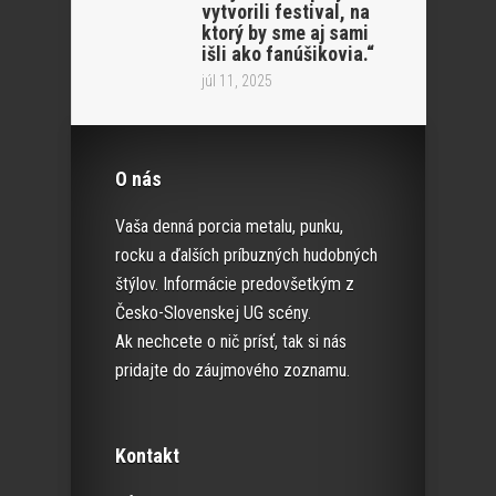
vytvorili festival, na
ktorý by sme aj sami
išli ako fanúšikovia.“
júl 11, 2025
O nás
Vaša denná porcia metalu, punku,
rocku a ďalších príbuzných hudobných
štýlov. Informácie predovšetkým z
Česko-Slovenskej UG scény.
Ak nechcete o nič prísť, tak si nás
pridajte do záujmového zoznamu.
Kontakt