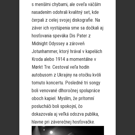
s menšími chybami, ale oveľa väčším
nasadením odohrali kvalitný set, kde
čerpali z celej svojej diskografie. Na
záver ich vystúpenia sme sa dočkali aj
hosťovania speváka Dis Pater z
Midnight Odyssey a
zároveň
Jotunhammer, ktorý hrával v kapelách
Kroda alebo 1914 a momentálne v
Mørkt Tre. Cestoval veľa hodín
autobusom z Ukrajiny na otočku kvôli
tomuto koncertu. P
osledné tri songy
boli venované dlhoročnej spolupráce
oboch kapiel. Myslím, že prítomní
poslucháči boli spokojní, čo
dokazovala aj veľká odozva publika,
hlavne pri záverečnej hosťovačke.