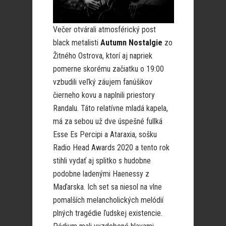
Večer otvárali atmosférický post
black metalisti
Autumn Nostalgie
zo
Žitného Ostrova, ktorí aj napriek
pomerne skorému začiatku o 19:00
vzbudili veľký záujem fanúšikov
čierneho kovu a naplnili priestory
Randalu. Táto relatívne mladá kapela,
má za sebou už dve úspešné fullká
Esse Es Percipi a Ataraxia, sošku
Radio Head Awards 2020 a tento rok
stihli vydať aj splitko s hudobne
podobne ladenými Haenessy z
Maďarska. Ich set sa niesol na vlne
pomalších melancholických melódií
plných tragédie ľudskej existencie.