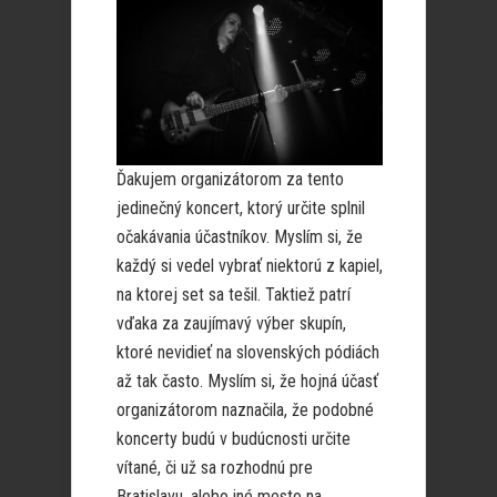
Ďakujem organizátorom za tento
jedinečný koncert, ktorý určite splnil
očakávania účastníkov. Myslím si, že
každý si vedel vybrať niektorú z kapiel,
na ktorej set sa tešil. Taktiež patrí
vďaka za zaujímavý výber skupín,
ktoré nevidieť na slovenských pódiách
až tak často. Myslím si, že hojná účasť
organizátorom naznačila, že podobné
koncerty budú v budúcnosti určite
vítané, či už sa rozhodnú pre
Bratislavu, alebo iné mesto na