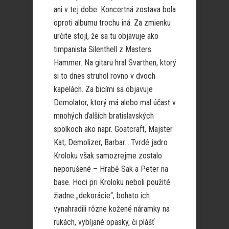
ani v tej dobe. Koncertná zostava bola
oproti albumu trochu iná. Za zmienku
určite stojí, že sa tu objavuje ako
timpanista Silenthell z Masters
Hammer. Na gitaru hral Svarthen, ktorý
si to dnes struhol rovno v dvoch
kapelách. Za bicími sa objavuje
Demolator, ktorý má alebo mal účasť v
mnohých ďalších bratislavských
spolkoch ako napr. Goatcraft, Majster
Kat, Demolizer, Barbar….Tvrdé jadro
Kroloku však samozrejme zostalo
neporušené – Hrabě Sak a Peter na
base. Hoci pri Kroloku neboli použité
žiadne „dekorácie“, bohato ich
vynahradili rôzne kožené náramky na
rukách, vybíjané
opasky, či plášť