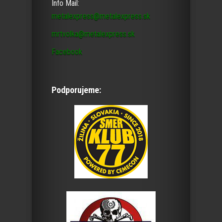
Info Mail:
metalexpress@metalexpress.sk
mrtvolka@metalexpress.sk
Facebook
Podporujeme: