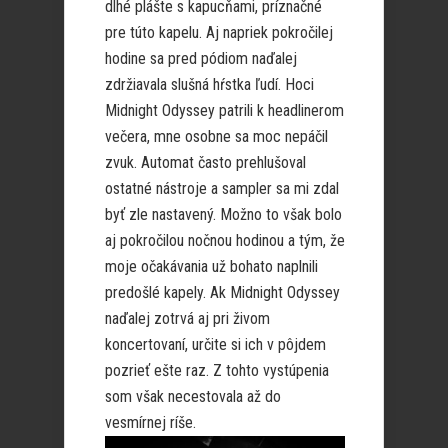
dlhé plášte s kapucňami, príznačné
pre túto kapelu. Aj napriek pokročilej
hodine sa pred pódiom naďalej
zdržiavala slušná hŕstka ľudí. Hoci
Midnight Odyssey patrili k headlinerom
večera, mne osobne sa moc nepáčil
zvuk. Automat často prehlušoval
ostatné nástroje a sampler sa mi zdal
byť zle nastavený. Možno to však bolo
aj pokročilou nočnou hodinou a tým, že
moje očakávania už bohato naplnili
predošlé kapely. Ak Midnight Odyssey
naďalej zotrvá aj pri živom
koncertovaní, určite si ich v pôjdem
pozrieť ešte raz. Z tohto vystúpenia
som však necestovala až do
vesmírnej ríše.