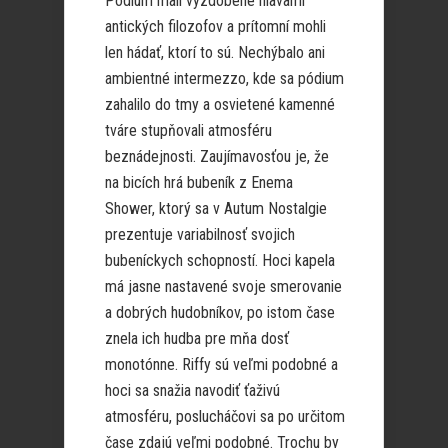
Pódium mali vyzdobené hlavami
antických filozofov a prítomní mohli
len hádať, ktorí to sú. Nechýbalo ani
ambientné intermezzo, kde sa pódium
zahalilo do tmy a osvietené kamenné
tváre stupňovali atmosféru
beznádejnosti. Zaujímavosťou je, že
na bicích hrá bubeník z Enema
Shower, ktorý sa v Autum Nostalgie
prezentuje variabilnosť svojich
bubeníckych schopností. Hoci kapela
má jasne nastavené svoje smerovanie
a dobrých hudobníkov, po istom čase
znela ich hudba pre mňa dosť
monotónne. Riffy sú veľmi podobné a
hoci sa snažia navodiť ťaživú
atmosféru, poslucháčovi sa po určitom
čase zdajú veľmi podobné. Trochu by