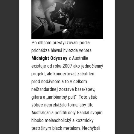
Po dlhšom preštylizovaní pódia
prichádza hlavná hviezda večera.
Midnight Odyssey
z Austrálie
existuje od roku 2007 ako jednočlenný
projekt, ale koncertovať začali len
pred nedávnom a to v celkom
neštandardnej zostave basa/spev,
gitara a „ambientný pult“. Toto však
vôbec neprekážalo tomu, aby títo
Austrálčania pohltili celý Randal svojim
hlboko melancholický a kozmicky
teatrálnym black metalom. Nechýbali