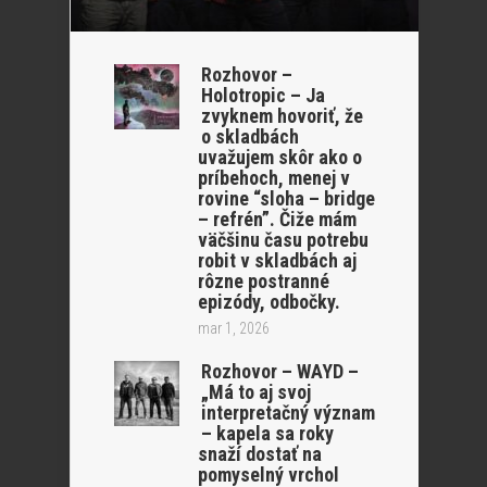
Rozhovor –
Holotropic – Ja
zvyknem hovoriť, že
o skladbách
uvažujem skôr ako o
príbehoch, menej v
rovine “sloha – bridge
– refrén”. Čiže mám
väčšinu času potrebu
robit v skladbách aj
rôzne postranné
epizódy, odbočky.
mar 1, 2026
Rozhovor – WAYD –
„Má to aj svoj
interpretačný význam
– kapela sa roky
snaží dostať na
pomyselný vrchol