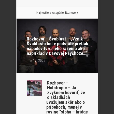
Najnovšie z kategórie:
Rozhovory
Rozhovor – Švablast – „Vznik
Švablastu bol v podstate pretlak
nápadov tvrdšieho razenia ako
napríklad v Davovej Psychóze…“
mar 17, 2026
Rozhovor –
Holotropic – Ja
zvyknem hovoriť, že
o skladbách
uvažujem skôr ako o
príbehoch, menej v
rovine “sloha – bridge