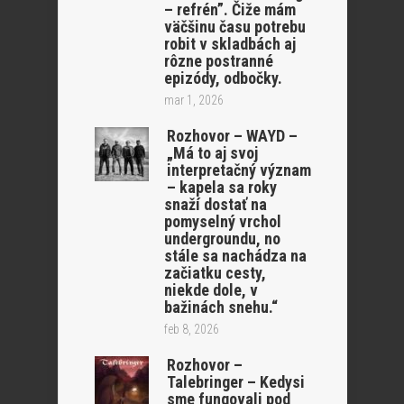
– refrén”. Čiže mám
väčšinu času potrebu
robit v skladbách aj
rôzne postranné
epizódy, odbočky.
mar 1, 2026
Rozhovor – WAYD –
„Má to aj svoj
interpretačný význam
– kapela sa roky
snaží dostať na
pomyselný vrchol
undergroundu, no
stále sa nachádza na
začiatku cesty,
niekde dole, v
bažinách snehu.“
feb 8, 2026
Rozhovor –
Talebringer – Kedysi
sme fungovali pod