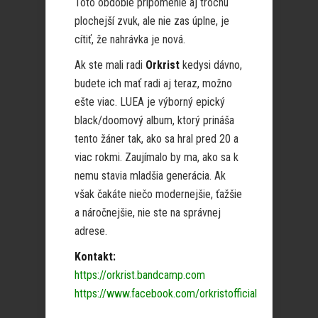
Toto obdobie pripomenie aj trochu
plochejší zvuk, ale nie zas úplne, je
cítiť, že nahrávka je nová.
Ak ste mali radi
Orkrist
kedysi dávno,
budete ich mať radi aj teraz, možno
ešte viac. LUEA je výborný epický
black/doomový album, ktorý prináša
tento žáner tak, ako sa hral pred 20 a
viac rokmi. Zaujímalo by ma, ako sa k
nemu stavia mladšia generácia. Ak
však čakáte niečo modernejšie, ťažšie
a náročnejšie, nie ste na správnej
adrese.
Kontakt:
https://orkrist.bandcamp.com
https://www.facebook.com/orkristofficial