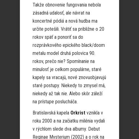
Takže obnovenie fungovania nebola
zásadná udalosť, ale návrat na
koncertné pódiá a nová hudba ma
určite potešili. Vrátiť sa približne o 20
rokov späť a ponoriť sa do
rozprávkového epického black/doom
metalu model druhá polovica 90.
rokov, prečo nie? Spomínanie na
minulosť je celkom populárne, staré
kapely sa vracajú, nové znovuobjavujú
staré postupy. Niekedy to zmysel má,
niekedy až tak nie. Alebo skôr záleží
na prístupe poslucháča.
Bratislavská kapela
Orkrist
vznikla v
roku 2000 a na začiatku milénia vydali
v rýchlom slede dva albumy. Debut
Reginae Mysterium (2002) a o rok na