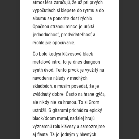
atmosféra zaručujú, že už pri prvých
vypočutiach si klepete do rytmu a do
albumu sa ponoríte dosť rýchlo.
Opačnou stranou mince je určitá
jednoduchosť, predvídateľnosť a
rýchlejšie opočúvanie.
Čo bolo kedysi klávesové black
metalové intro, to je dnes dungeon
synth úvod. Tento prvok je využitý na
navodenie nálady v mnohých
skladbách, a musím povedať, že je
zvládnutý dobre. Často na hrane gýča,
ale nikdy nie za hranou. To si Grom
ustrážil. S gitarami prichádza epický
black/doom metal, naďalej hrajú
významnú rolu klávesy a samozrejme
aj flauta. Tá je jedným y hlavných