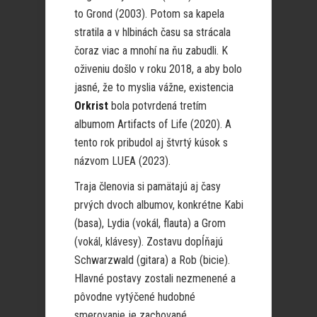
to Grond (2003). Potom sa kapela
stratila a v hlbinách času sa strácala
čoraz viac a mnohí na ňu zabudli. K
oživeniu došlo v roku 2018, a aby bolo
jasné, že to myslia vážne, existencia
Orkrist
bola potvrdená tretím
albumom Artifacts of Life (2020). A
tento rok pribudol aj štvrtý kúsok s
názvom LUEA (2023).
Traja členovia si pamätajú aj časy
prvých dvoch albumov, konkrétne Kabi
(basa), Lydia (vokál, flauta) a Grom
(vokál, klávesy). Zostavu dopĺňajú
Schwarzwald (gitara) a Rob (bicie).
Hlavné postavy zostali nezmenené a
pôvodne vytýčené hudobné
smerovanie je zachované.