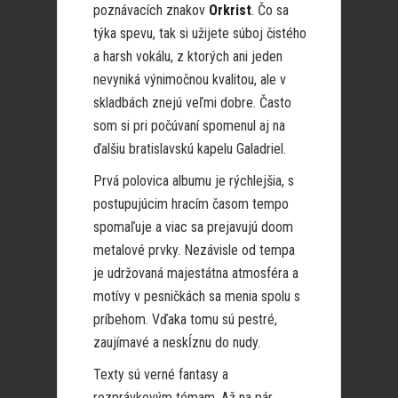
poznávacích znakov
Orkrist
. Čo sa
týka spevu, tak si užijete súboj čistého
a harsh vokálu, z ktorých ani jeden
nevyniká výnimočnou kvalitou, ale v
skladbách znejú veľmi dobre. Často
som si pri počúvaní spomenul aj na
ďalšiu bratislavskú kapelu Galadriel.
Prvá polovica albumu je rýchlejšia, s
postupujúcim hracím časom tempo
spomaľuje a viac sa prejavujú doom
metalové prvky. Nezávisle od tempa
je udržovaná majestátna atmosféra a
motívy v pesničkách sa menia spolu s
príbehom. Vďaka tomu sú pestré,
zaujímavé a neskĺznu do nudy.
Texty sú verné fantasy a
rozprávkovým témam. Až na pár