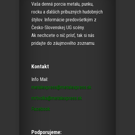
Vaša denná porcia metalu, punku,
rocku a ďalších príbuzných hudobných
štýlov. Informácie predovšetkým z
Česko-Slovenskej UG scény.
Ak nechcete o nič prísť, tak si nás
pridajte do záujmového zoznamu.
Kontakt
Info Mail:
metalexpress@metalexpress.sk
mrtvolka@metalexpress.sk
Facebook
Podporujeme: