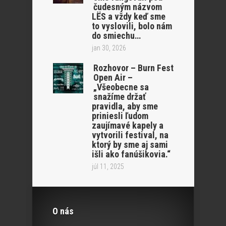
čudesným názvom
LËS a vždy keď sme
to vyslovili, bolo nám
do smiechu…
jan 30, 2026
Rozhovor – Burn Fest
Open Air –
„Všeobecne sa
snažíme držať
pravidla, aby sme
priniesli ľudom
zaujímavé kapely a
vytvorili festival, na
ktorý by sme aj sami
išli ako fanúšikovia.“
júl 11, 2025
O nás