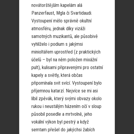
novátorštějším kapelám alá
Panzerfaust, Mgla či Svartidaudi.
Vystoupení mělo správně okultní
atmosféru, jednak díky vizáži
samotných muzikantů, ale působivě
vyhlíželo i podium s jakýmsi
minioltářem uprostřed (z praktických
účelů – byl na něm položen mixážní
pult), kulisami připravenými pro ostatní
kapely a světly, která občas
připomínala svit svící. Vystoupení bylo
příjemnou katarzí. Nejvíce se mi asi
líbil zpěvák, který svými obvazy okolo
rukou i neustálým házením očí v sloup
působil posedle a mrtvolně, jeho
vokální výkon byl pestrý a když
semtam přešel do jakýchsi žabích