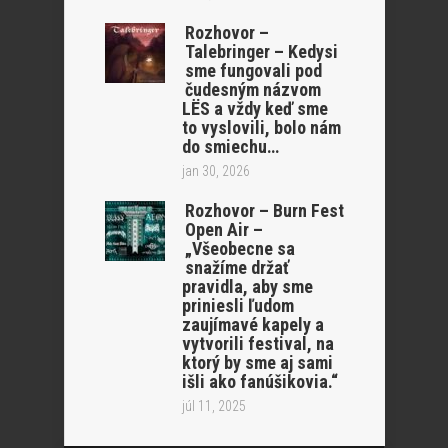
Rozhovor –
Talebringer – Kedysi
sme fungovali pod
čudesným názvom
LËS a vždy keď sme
to vyslovili, bolo nám
do smiechu…
jan 30, 2026
Rozhovor – Burn Fest
Open Air –
„Všeobecne sa
snažíme držať
pravidla, aby sme
priniesli ľudom
zaujímavé kapely a
vytvorili festival, na
ktorý by sme aj sami
išli ako fanúšikovia.“
júl 11, 2025