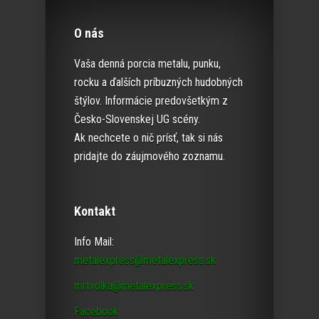
O nás
Vaša denná porcia metalu, punku,
rocku a ďalších príbuzných hudobných
štýlov. Informácie predovšetkým z
Česko-Slovenskej UG scény.
Ak nechcete o nič prísť, tak si nás
pridajte do záujmového zoznamu.
Kontakt
Info Mail:
metalexpress@metalexpress.sk
mrtvolka@metalexpress.sk
Facebook