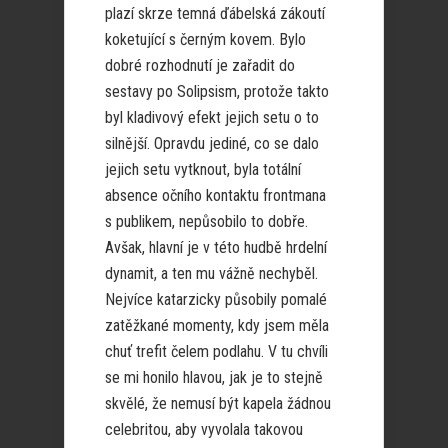
plazí skrze temná ďábelská zákoutí
koketující s černým kovem. Bylo
dobré rozhodnutí je zařadit do
sestavy po Solipsism, protože takto
byl kladivový efekt jejich setu o to
silnější. Opravdu jediné, co se dalo
jejich setu vytknout, byla totální
absence očního kontaktu frontmana
s publikem, nepůsobilo to dobře.
Avšak, hlavní je v této hudbě hrdelní
dynamit, a ten mu vážně nechyběl.
Nejvíce katarzicky působily pomalé
zatěžkané momenty, kdy jsem měla
chuť trefit čelem podlahu. V tu chvíli
se mi honilo hlavou, jak je to stejně
skvělé, že nemusí být kapela žádnou
celebritou, aby vyvolala takovou