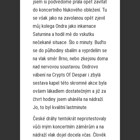
jsem si podvědomě přála opět zavítat
do koncertního hlukového obležení. Tu
se však jako na zavolanou opět zjevil
můj kolega Ondra jako inkarnace
Saturnina a hodil mě do vskutku
nečekané situace. Šlo o minuty. Buďto
se do půlhodiny sbalím a vyprdelím se
na vlak směr Brno, nebo zkejsnu doma
nad nervovou soustavou. Ondrovo
vábení na Crypts Of Despair i zbylá
sestava kapel této skromné akce byla
ovšem lákadlem dostatečným a již za
čtvrt hodiny jsem uháněla na nádraží.
Jo, to byl kvalitní lastminute.
České dráhy tentokrát neprotestovaly
vůči mým koncertním záměrům a na
nádraží vlak dojel docela včas. Člověk