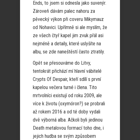
Ends, to jsem si odnesla jako suvenýr.
Zároveň dávám palec nahoru za
pěvecký výkon při coveru Mikymauz
od Nohavici. Upřímně si ale myslím, že
ze všech čtyř kapel jim zvuk přál asi
nejméně a detaily, které uslyšíte na
albu, se zde naneštěstí často ztratily.
Opět se přesouváme do Litvy,
tentokrát přichází mí hlavní vábitelé
Crypts Of Despair, kteří sdílí s první
kapelou večera turné i člena. Tito
mrtvolníci existují od roku 2009, ale
více k životu (oxymóron?) se probrali
až rokem 2016 a od té doby vydali
dvě výborná alba. Ačkoli byli jedinou
Death metalovou formací toho dne, i
jejich hudba se svým způsobem