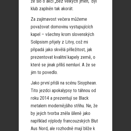
že šlo o akci „bez velkých jmen,“ byl
klub zaplněn tak akorát.
Za zajímavost večera můžeme
považovat domovinu vystupujících
kapel – všechny krom slovenských
Solipsism přijely z Litvy, což mi
připadá jako skvělá příležitost, jak
prezentovat kvalitní kapely země, o
které se jinak příliš nemluví. A že se
jim to povedlo.
Jako první přišli na scénu Sisyphean.
Tito jezdci apokalypsy to táhnou od
roku 2014 a prezentují se Black
metalem modernějšího střihu. Ne, že
by jejich tvorba zněla šíleně jako
například výplody francouzských Blut
Aus Nord, ale rozhodně mají blíže k