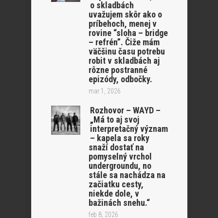
o skladbách
uvažujem skôr ako o
príbehoch, menej v
rovine “sloha – bridge
– refrén”. Čiže mám
väčšinu času potrebu
robit v skladbách aj
rôzne postranné
epizódy, odbočky.
mar 1, 2026
Rozhovor – WAYD –
„Má to aj svoj
interpretačný význam
– kapela sa roky
snaží dostať na
pomyselný vrchol
undergroundu, no
stále sa nachádza na
začiatku cesty,
niekde dole, v
bažinách snehu.“
feb 8, 2026