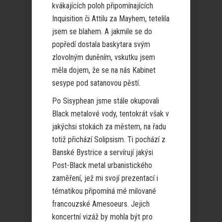
kvákajících poloh připomínajících
Inquisition či Attilu za Mayhem, tetelila
jsem se blahem. A jakmile se do
popředí dostala baskytara svým
zlovolným duněním, vskutku jsem
měla dojem, že se na nás Kabinet
sesype pod satanovou pěstí.
Po Sisyphean jsme stále okupovali
Black metalové vody, tentokrát však v
jakýchsi stokách za městem, na řadu
totiž přichází Solipsism. Ti pochází z
Banské Bystrice a servírují jakýsi
Post-Black metal urbanistického
zaměření, jež mi svojí prezentací i
tématikou připomíná mé milované
francouzské Amesoeurs. Jejich
koncertní vizáž by mohla být pro