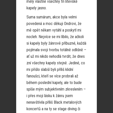
měly vlastně všechny tři litevské
kapely jasno.
Suma sumárum, akce byla velmi
povedená a moc děkuji Ondrovi, že
mě opět někam vytáhl a poskytl mi
nocleh. Nejvíce se mi líbilo, že ačkoli
si kapely byly žánrově příbuzné, každá
pojímala svoji tvorbu totálně odlišně –
ať už mi nikdo nehodlá tvrdit, že dnes
zní všechny kapely stejně. Jediné, co
mi přišlo slabší byli příliš klidní
fanoušci, kteří se více probrali až
během poslední kapely, ale to bude
spíše mým subjektivním zkreslením –
i přes moji lásku k žánru jsem
nenavštívila příliš Black metalových
koncertů a na ty se stage diving či