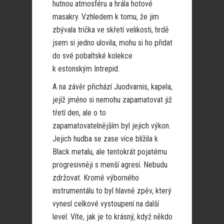
hutnou atmosféru a hrála hotové
masakry. Vzhledem k tomu, že jim
zbývala trička ve skřetí velikosti, hrdě
jsem si jedno ulovila, mohu si ho přidat
do své pobaltské kolekce
k estonským Intrepid.
A na závěr přichází Juodvarnis, kapela,
jejíž jméno si nemohu zapamatovat již
třetí den, ale o to
zapamatovatelnějším byl jejich výkon.
Jejich hudba se zase více blížila k
Black metalu, ale tentokrát pojatému
progresivněji s menší agresí. Nebudu
zdržovat. Kromě výborného
instrumentálu to byl hlavně zpěv, který
vynesl celkové vystoupení na další
level. Víte, jak je to krásný, když někdo