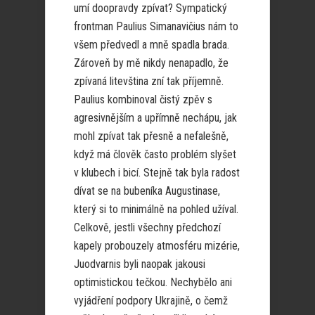
umí doopravdy zpívat? Sympatický
frontman Paulius Simanavičius nám to
všem předvedl a mně spadla brada.
Zároveň by mě nikdy nenapadlo, že
zpívaná litevština zní tak příjemně.
Paulius kombinoval čistý zpěv s
agresivnějším a upřímně nechápu, jak
mohl zpívat tak přesně a nefalešně,
když má člověk často problém slyšet
v klubech i bicí. Stejně tak byla radost
dívat se na bubeníka Augustinase,
který si to minimálně na pohled užíval.
Celkově, jestli všechny předchozí
kapely probouzely atmosféru mizérie,
Juodvarnis byli naopak jakousi
optimistickou tečkou. Nechybělo ani
vyjádření podpory Ukrajině, o čemž