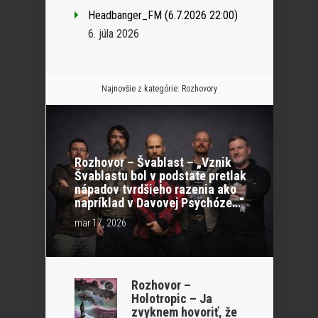
Headbanger_FM (6.7.2026 22:00)
6. júla 2026
Najnovšie z kategórie:
Rozhovory
Rozhovor – Švablast – „Vznik
Švablastu bol v podstate pretlak
nápadov tvrdšieho razenia ako
napríklad v Davovej Psychóze…“
mar 17, 2026
Rozhovor –
Holotropic – Ja
zvyknem hovoriť, že