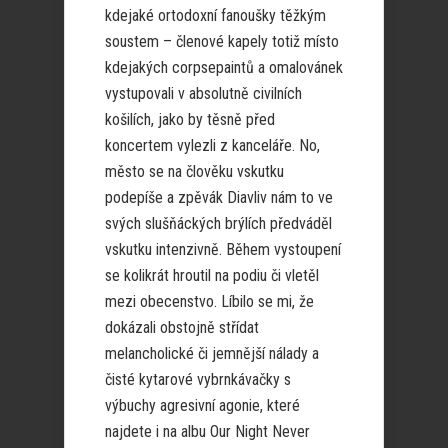
kdejaké ortodoxní fanoušky těžkým
soustem – členové kapely totiž místo
kdejakých corpsepaintů a omalovánek
vystupovali v absolutně civilních
košilích, jako by těsně před
koncertem vylezli z kanceláře. No,
město se na člověku vskutku
podepíše a zpěvák Diavliv nám to ve
svých slušňáckých brýlích předváděl
vskutku intenzivně. Během vystoupení
se kolikrát hroutil na podiu či vletěl
mezi obecenstvo. Líbilo se mi, že
dokázali obstojně střídat
melancholické či jemnější nálady a
čisté kytarové vybrnkávačky s
výbuchy agresivní agonie, které
najdete i na albu Our Night Never