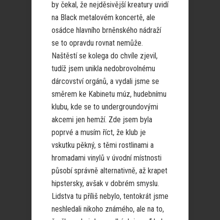
by čekal, že nejděsivější kreatury uvidí
na Black metalovém koncertě, ale
osádce hlavního brněnského nádraží
se to opravdu rovnat nemůže.
Naštěstí se kolega do chvíle zjevil,
tudíž jsem unikla nedobrovolnému
dárcovství orgánů, a vydali jsme se
směrem ke Kabinetu múz, hudebnímu
klubu, kde se to undergroundovými
akcemi jen hemží. Zde jsem byla
poprvé a musím říct, že klub je
vskutku pěkný, s těmi rostlinami a
hromadami vinylů v úvodní místnosti
působí správně alternativně, až krapet
hipstersky, avšak v dobrém smyslu.
Lidstva tu příliš nebylo, tentokrát jsme
neshledali nikoho známého, ale na to,