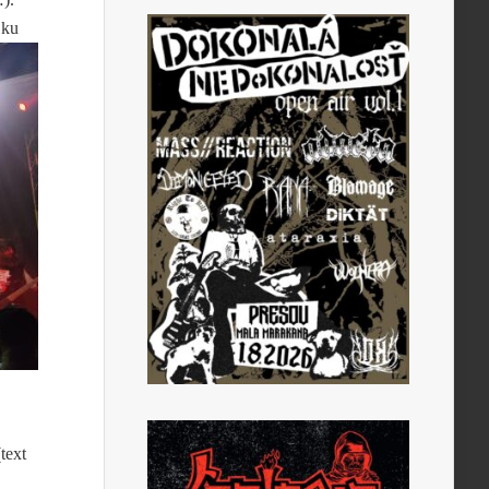
 ku
text