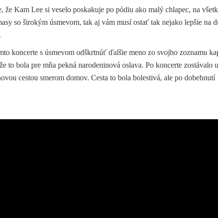
íte, že Kam Lee si veselo poskakuje po pódiu ako malý chlapec, na všet
imasy so širokým úsmevom, tak aj vám musí ostať tak nejako lepšie na d
.
tomto koncerte s úsmevom odškrtnúť ďalšie meno zo svojho zoznamu kap
tože to bola pre mňa pekná narodeninová oslava. Po koncerte zostávalo u
novou cestou smerom domov. Cesta to bola bolestivá, ale po dobehnutí