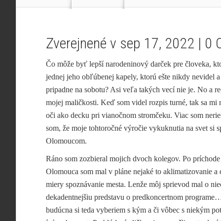
Zverejnené v sep 17, 2022 |
0 
Čo môže byť lepší narodeninový darček pre človeka, kto
jednej jeho obľúbenej
kapely, ktorú ešte nikdy nevidel a
pripadne na sobotu? Asi veľa takých vecí nie je. No a re
mojej maličkosti. Keď som videl rozpis turné, tak sa mi r
oči ako decku pri vianočnom stromčeku. Viac som nerieš
som, že moje tohtoročné výročie vykuknutia na svet si s
Olomoucom.
Ráno som zozbieral mojich dvoch kolegov. Po príchode
Olomouca som mal v pláne nejaké to aklimatizovanie a d
miery spoznávanie mesta. Lenže môj sprievod mal o nie
dekadentnejšiu predstavu o predkoncertnom programe
budúcna si teda vyberiem s kým a či vôbec s niekým po