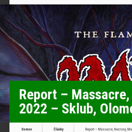
Report – Massacre, 
2022 – Sklub, Olom
Domov
Články
Report – Massacre, Necrosy, Miv