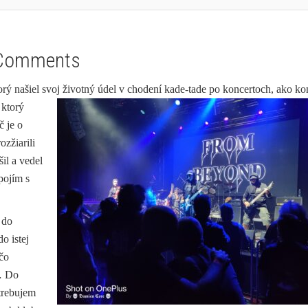
Comments
rý našiel svoj životný údel v chodení kade-tade po koncertoch, ako ko
 ktorý
č je o
ozžiarili
il a vedel
pojím s
 do
o istej
čo
… Do
trebujem