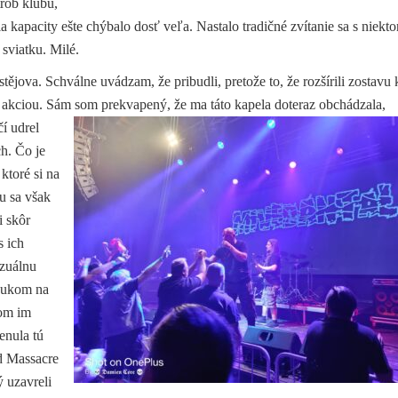
trob klubu,
 kapacity ešte chýbalo dosť veľa. Nastalo tradičné zvítanie sa s niekt
sviatku. Milé.
tějova. Schválne uvádzam, že pribudli, pretože to, že rozšírili zostavu 
u akciou. Sám som prekvapený, že ma táto kapela
doteraz obchádzala,
í udrel
h. Čo je
ktoré si na
u sa však
i skôr
s ich
izuálnu
zvukom na
som im
enula tú
d Massacre
ý uzavreli