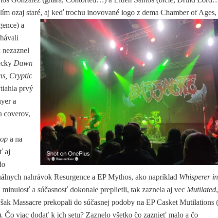
ím ozaj staré, aj keď trochu inovované
logo z dema Chamber of Ages,
gence) a
rhávali
 nezaznel
pecky
Dawn
ns, Cryptic
tiahla prvý
ayer a
a coverov,
Bop
a na
ť aj
do
ktuálnych nahrávok Resurgence a EP Mythos, ako napríklad
Whisperer in
a minulosť a súčasnosť dokonale preplietli, tak zaznela aj vec
Mutilated
,
šak Massacre prekopali do súčasnej podoby na EP Casket Mutilations (
). Čo viac dodať k ich setu? Zaznelo všetko čo zaznieť malo a čo