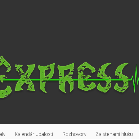
aly
Kalendár udalostí
Rozhovory
Za stenami hluku