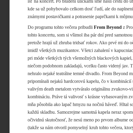
ísť na koncert. Po blúdení uličkami sme našli cestu do ú
kde sa už pohybovalo celkom dosť ľudí, ale do naplnenia
známymi postavičkami a potrasenie paprčkami k môjmu 
Do programu tohto večera pribudli
From Beyond
z Pros
tohto koncertu, som si všimol iba pár dní pred samotno
pretože hrajú už zhruba tridsať rokov. Ako prvé mi do oč
imidž všetkých muzikantov. Všetci zahalení v kapucniac
pri móde všetkých tých všemožných blackových kapiel, 
niečom podobnom zakladajú, vcelku často videný jav. T
nehralo nejaké teatrálne temné divadlo. From Beyond m
pripomínali nejakú hardcorovú kapelu, čo v kombinácií 
valivým death metalom vytváralo originálnu zvukovo-v
kombináciu. Práve tá valivosť s krásne vybasovaným 
mňa pôsobila ako lapač hmyzu na nočnú háveď. Hltal 
každú skladbu. Samozrejme samotná kapela neraz spom
očividnú skutočnosť, že nesú meno po prvom albume o
(takže sa nám otvoril pomyselný kruh tohto večera, ktor