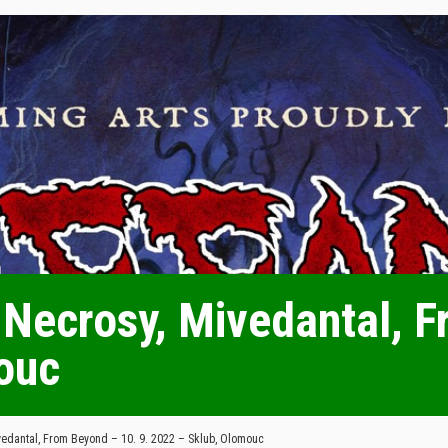
Necrosy, Mivedantal, F
ouc
edantal, From Beyond – 10. 9. 2022 – Sklub, Olomouc