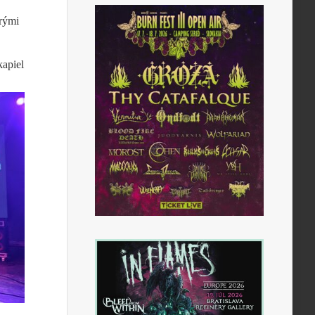
orými
kapiel