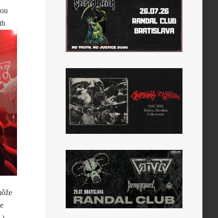
lou
th
môže
ee
).