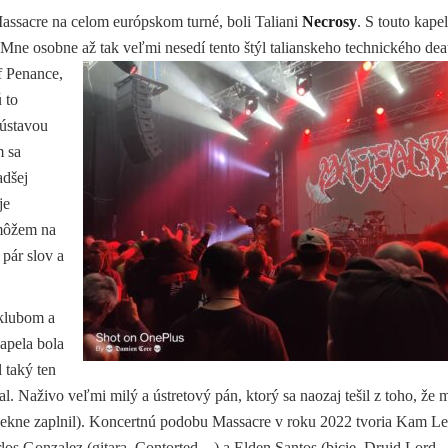
assacre na celom európskom turné, boli Taliani
Necrosy
. S touto kape
Mne osobne až tak veľmi nesedí tento štýl talianskeho
technického dea
f Penance,
 to
sústavou
m sa
adšej
je
emôžem na
pár slov a
klubom a
kapela bola
 taký ten
 Naživo veľmi milý a ústretový pán, ktorý sa naozaj tešil z toho, že 
pekne zaplnil). Koncertnú podobu Massacre v roku 2022 tvoria Kam L
los Gonzalez (gitara, Contorted…) a Elden Santos (bicie, Druid Lord…