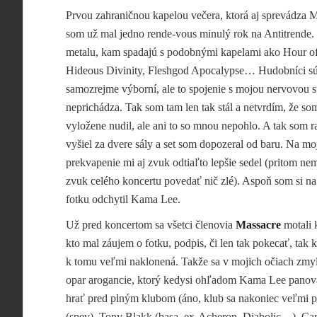
Prvou zahraničnou kapelou večera, ktorá aj sprevádza M
som už mal jedno rende-vous minulý rok na Antitrende. 
metalu, kam spadajú s podobnými kapelami ako Hour o
Hideous Divinity, Fleshgod Apocalypse… Hudobníci sú
samozrejme výborní, ale to spojenie s mojou nervovou 
neprichádza. Tak som tam len tak stál a netvrdím, že so
vyložene nudil, ale ani to so mnou nepohlo. A tak som r
vyšiel za dvere sály a set som dopozeral od baru. Na mo
prekvapenie mi aj zvuk odtiaľto lepšie sedel (pritom n
zvuk celého koncertu povedať nič zlé). Aspoň som si na 
fotku odchytil Kama Lee.
Už pred koncertom sa všetci členovia
Massacre
motali 
kto mal záujem o fotku, podpis, či len tak pokecať, tak 
k tomu veľmi naklonená. Takže sa v mojich očiach zmyl
opar arogancie, ktorý kedysi ohľadom Kama Lee panoval.
hrať pred plným klubom (áno, klub sa nakoniec veľmi 
(spev), Tony Blakk (basa, ex-Acheron, Diabolic…), Car