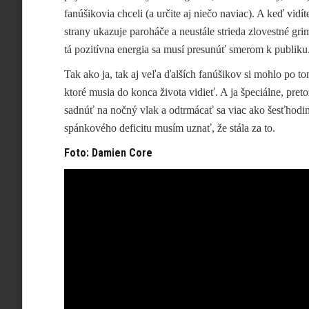
fanúšikovia chceli (a určite aj niečo naviac). A keď vid
strany ukazuje paroháče a neustále strieda zlovestné gr
tá pozitívna energia sa musí presunúť smerom k publiku
Tak ako ja, tak aj veľa ďalších fanúšikov si mohlo po 
ktoré musia do konca života vidieť. A ja špeciálne, pre
sadnúť na nočný vlak a odtrmácať sa viac ako šesťhodi
spánkového deficitu musím uznať, že stála za to.
Foto: Damien Core