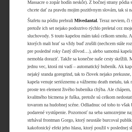
Massacre o zopár hodín neskôr). Z bočnej strany pódia 
chcete dať za pravdu mojim pozitívnym slovám, tak si 
Štafetu na pódiu prebrali
Mivedantal
. Teraz neviem, či
pretože ich set nejako
podozrivo rýchlo preletal cez moj
sluchovody. S touto kapelou mám takú celkom smolu. A
ktorých mali hrať sa vždy buď zrušili (nechcem stále ro
pre posledné roky častý dôvod…), alebo samotná kapel
nemohla doraziť. Takže sa konečne naše cesty skrížili.
jednu vec, ktorá mi vadí – automatický bubeník. Ak kap
nejaký sranda goregrind, tak to človek nejako prekusne, 
kapela venuje serióznemu a vážnemu death metalu, tak 
proste ten element živého bubeníka chýba. Ale chápem,
kvalitného bicmena je fuška, pretože sú celkom nedost
tovarom na hudobnej scéne. Odliadnuc od toho to však 
podarené vystúpenie. Pozornosť na seba samozrejme na
strhával frontman Gorgo, ktorý neustále burcoval publ
kakofonický efekt jeho hlasu, ktorý použil v poslednej s