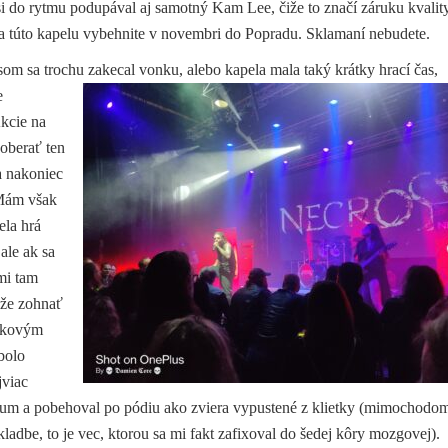
si do rytmu podupával aj samotný Kam Lee, čiže to značí záruku kvalit
na túto kapelu vybehnite v novembri do Popradu. Sklamaní nebudete.
 som sa trochu zakecal vonku, alebo kapela mala taký krátky hrací čas,
e
kcie na
zoberať ten
a nakoniec
 Mám však
ela hrá
ale ak sa
mi tam
 že zohnať
atkovým
bolo
jviac
ikum a pobehoval po pódiu ako zviera vypustené z klietky (mimochodom
kladbe, to je vec, ktorou sa mi fakt zafixoval do šedej kôry mozgovej).