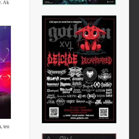
y. Ak
, ten