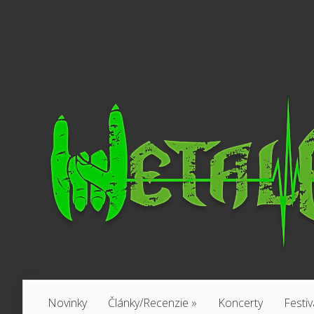
Novinky
Články/Recenzie
»
Koncerty
Festiv