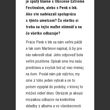
je spätý hlavne s Obscene Extreme
Festivalom, alebo s Penk n Ink.
Ako ste nadviazali spoluprácu
s týmto umelcom? Čo všetko si
treba na tejto maľbe všimnúť a na
čo všetko odkazuje?
Práce Penk n Ink sa nám veľmi páčili
a tak som Martinovi napísal, či by pre
nás nakreslil obal. Jeho odpoveď bola
veľmi pozitívna. Opísali sme mu našu
predstavu a zvyšok bol už viac-menej
na ňom. Poslal nám pár náčrtov, my
sme z toho jeden vybrali a on to
potom vypiplal do podoby, v ktorej to
môžeš vidieť dnes. Obrázok je akousi
mozaikou odkazov na konkrétne
skladby z albumu a vo všeobecnosti