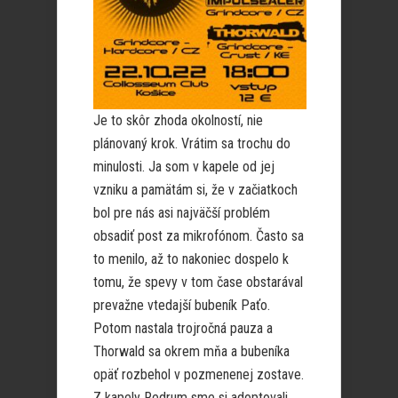
Je to skôr zhoda okolností, nie
plánovaný krok. Vrátim sa trochu do
minulosti. Ja som v kapele od jej
vzniku a pamätám si, že v začiatkoch
bol pre nás asi najväčší problém
obsadiť post za mikrofónom. Často sa
to menilo, až to nakoniec dospelo k
tomu, že spevy v tom čase obstarával
prevažne vtedajší bubeník Paťo.
Potom nastala trojročná pauza a
Thorwald sa okrem mňa a bubeníka
opäť rozbehol v pozmenenej zostave.
Z kapely Redrum sme si adoptovali