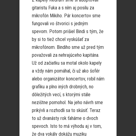
gitaristu Fuka a s ním aj posilu za
mikrofón Mikiho. Pár koncertov sme
fungovali vo štvorici s jedným
spevom. Potom prišiel Bindi s tým, že
by si to tiež chcel vyskúšať za
mikrofónom. Bindiho sme už pred tým
považovali za nehrajúceho kapitána.
Už od začiatku sa motal okolo kapely
a vždy nám pomáhal, či už ako šofér
alebo organizátor koncertov, robil nám
grafiku a plno iných drobných, no
dôležitých vecí, s ktorými stále
nezištne pomohol. Na jeho návrh sme
prikývli a rozhodli sa to skúsiť. Teraz
to už dvanásty rok ťaháme o dvoch
spevoch. Isto to má výhodu aj v tom,
že dva vokály dokážu muziku