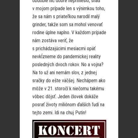
obdobie nič dobré neprinieslo, snáď
v mojom prípade len s výnimkou toho,
že sa nám s priateľkou narodil malý
grinder, takže som sa mohol venovať
rodine úplne naplno. V každom prípade
nám zostáva veriť, že
s prichádzajúcimi mesiacmi opäť
nevkĺzneme do pandemickej reality
posledných dvoch rokov. No a vojna?
Na to už ani nemám slov, z jednej
sračky do ešte väčšej. Nechápem ako
môže v 21. storočí k niečomu takému
vôbec dôjsť. Jeden človek dokáže
posrať životy miliónom ďalších ľudí na
tejto zemi. Idi na chuj Putin!