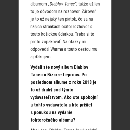
albumom „
Diablov Tanec“
, takže už len
to je dôvodom na rozhovor. Zároveň
je to už nejaký ten piatok, čo sa na
našich stránkach ocitol rozhovor s
touto košickou úderkou. Treba si to
preto zopakovať. Na otázky mi
odpovedal Wurma a touto cestou mu
aj ďakujem.
Vydali ste nový album Diablov
Tanec u Bizarre Leprous. Po
poslednom albume z roku 2018 je
to už druhý pod týmto
vydavateľstvom. Ako ste spokojní
u tohto vydavateľa a kto prišiel
s ponukou na vydanie
tohtoročného albumu?