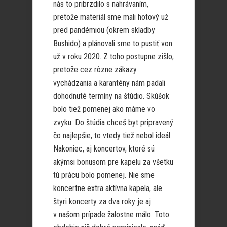
nás to pribrzdilo s nahrávaním,
pretože materiál sme mali hotový už
pred pandémiou (okrem skladby
Bushido) a plánovali sme to pustiť von
už v roku 2020. Z toho postupne zišlo,
pretože cez rôzne zákazy
vychádzania a karantény nám padali
dohodnuté termíny na štúdio. Skúšok
bolo tiež pomenej ako máme vo
zvyku. Do štúdia chceš byt pripravený
čo najlepšie, to vtedy tiež nebol ideál.
Nakoniec, aj koncertov, ktoré sú
akýmsi bonusom pre kapelu za všetku
tú prácu bolo pomenej. Nie sme
koncertne extra aktívna kapela, ale
štyri koncerty za dva roky je aj
v našom prípade žalostne málo. Toto