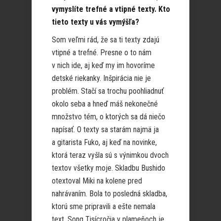
vymyslíte trefné a vtipné texty. Kto
tieto texty u vás vymýšľa?
Som veľmi rád, že sa ti texty zdajú
vtipné a trefné. Presne o to nám
v nich ide, aj keď my im hovoríme
detské riekanky. Inšpirácia nie je
problém. Stačí sa trochu poohliadnuť
okolo seba a hneď máš nekonečné
množstvo tém, o ktorých sa dá niečo
napísať. O texty sa starám najmä ja
a gitarista Fuko, aj keď na novinke,
ktorá teraz vyšla sú s výnimkou dvoch
textov všetky moje. Skladbu Bushido
otextoval Miki na kolene pred
nahrávaním. Bola to posledná skladba,
ktorú sme pripravili a ešte nemala
text. Song Tisícročia v plameňoch je