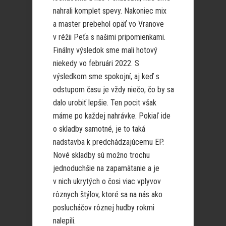
nahrali komplet spevy. Nakoniec mix
a master prebehol opäť vo Vranove
v réžii Peťa s našimi pripomienkami.
Finálny výsledok sme mali hotový
niekedy vo februári 2022. S
výsledkom sme spokojní, aj keď s
odstupom času je vždy niečo, čo by sa
dalo urobiť lepšie. Ten pocit však
máme po každej nahrávke. Pokiaľ ide
o skladby samotné, je to taká
nadstavba k predchádzajúcemu EP.
Nové skladby sú možno trochu
jednoduchšie na zapamätanie a je
v nich ukrytých o čosi viac vplyvov
rôznych štýlov, ktoré sa na nás ako
poslucháčov rôznej hudby rokmi
nalepili.