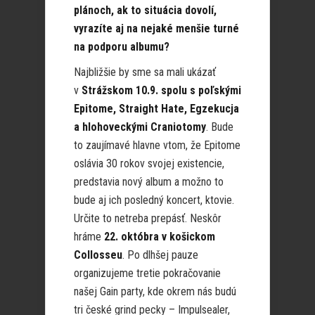
plánoch, ak to situácia dovolí,
vyrazíte aj na nejaké menšie turné
na podporu albumu?
Najbližšie by sme sa mali ukázať
v
Strážskom 10.9. spolu s poľskými
Epitome, Straight Hate, Egzekucja
a hlohoveckými Craniotomy
. Bude
to zaujímavé hlavne vtom, že Epitome
oslávia 30 rokov svojej existencie,
predstavia nový album a možno to
bude aj ich posledný koncert, ktovie.
Určite to netreba prepásť. Neskôr
hráme
22. októbra v košickom
Collosseu
. Po dlhšej pauze
organizujeme tretie pokračovanie
našej Gain party, kde okrem nás budú
tri české grind pecky – Impulsealer,