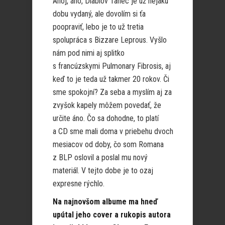
Ahoj, áno, Diablov Tanec je už nejakú
dobu vydaný, ale dovolím si ťa
poopraviť, lebo je to už tretia
spolupráca s Bizzare Leprous. Vyšlo
nám pod nimi aj splitko
s francúzskymi Pulmonary Fibrosis, aj
keď to je teda už takmer 20 rokov. Či
sme spokojní? Za seba a myslím aj za
zvyšok kapely môžem povedať, že
určite áno. Čo sa dohodne, to platí
a CD sme mali doma v priebehu dvoch
mesiacov od doby, čo som Romana
z BLP oslovil a poslal mu nový
materiál. V tejto dobe je to ozaj
expresne rýchlo.
Na najnovšom albume ma hneď
upútal jeho cover a rukopis autora