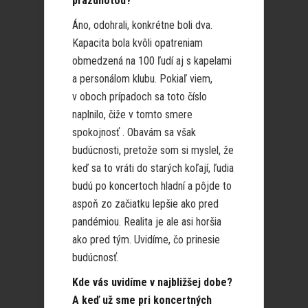
prázdnotou?
Áno, odohrali, konkrétne boli dva.
Kapacita bola kvôli opatreniam
obmedzená na 100 ľudí aj s kapelami
a personálom klubu. Pokiaľ viem,
v oboch prípadoch sa toto číslo
naplnilo, čiže v tomto smere
spokojnosť . Obavám sa však
budúcnosti, pretože som si myslel, že
keď sa to vráti do starých koľají, ľudia
budú po koncertoch hladní a pôjde to
aspoň zo začiatku lepšie ako pred
pandémiou. Realita je ale asi horšia
ako pred tým. Uvidíme, čo prinesie
budúcnosť.
Kde vás uvidíme v najbližšej dobe?
A keď už sme pri koncertných