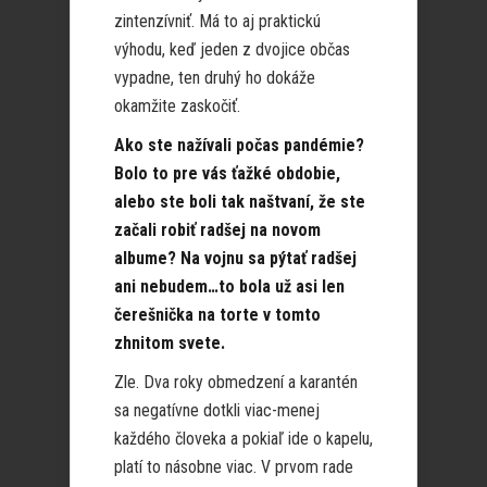
zintenzívniť. Má to aj praktickú
výhodu, keď jeden z dvojice občas
vypadne, ten druhý ho dokáže
okamžite zaskočiť.
Ako ste nažívali počas pandémie?
Bolo to pre vás ťažké obdobie,
alebo ste boli tak naštvaní, že ste
začali robiť radšej na novom
albume? Na vojnu sa pýtať radšej
ani nebudem…to bola už asi len
čerešnička na torte v tomto
zhnitom svete.
Zle. Dva roky obmedzení a karantén
sa negatívne dotkli viac-menej
každého človeka a pokiaľ ide o kapelu,
platí to násobne viac. V prvom rade