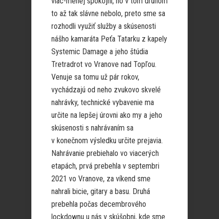
viac-menej spokojní, no v tom druhom
to až tak slávne nebolo, preto sme sa
rozhodli využiť služby a skúsenosti
nášho kamaráta Peťa Tatarku z kapely
Systemic Damage a jeho štúdia
Tretradrot vo Vranove nad Topľou.
Venuje sa tomu už pár rokov,
vychádzajú od neho zvukovo skvelé
nahrávky, technické vybavenie ma
určite na lepšej úrovni ako my a jeho
skúsenosti s nahrávaním sa
v konečnom výsledku určite prejavia.
Nahrávanie prebiehalo vo viacerých
etapách, prvá prebehla v septembri
2021 vo Vranove, za víkend sme
nahrali bicie, gitary a basu. Druhá
prebehla počas decembrového
lockdownu u nás v skúšobni, kde sme