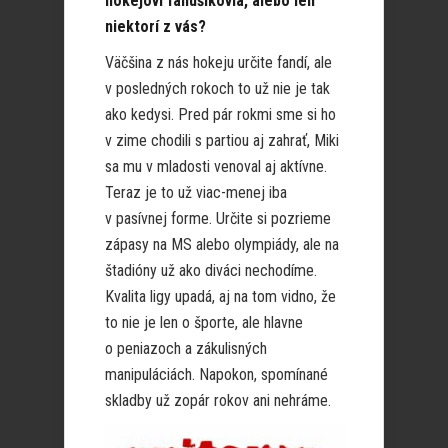
hokejoví fanúšikovia, alebo len
niektorí z vás?
Väčšina z nás hokeju určite fandí, ale
v posledných rokoch to už nie je tak
ako kedysi. Pred pár rokmi sme si ho
v zime chodili s partiou aj zahrať, Miki
sa mu v mladosti venoval aj aktívne.
Teraz je to už viac-menej iba
v pasívnej forme. Určite si pozrieme
zápasy na MS alebo olympiády, ale na
štadióny už ako diváci nechodíme.
Kvalita ligy upadá, aj na tom vidno, že
to nie je len o športe, ale hlavne
o peniazoch a zákulisných
manipuláciách. Napokon, spomínané
skladby už zopár rokov ani nehráme.