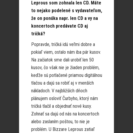
Leprous som zohnala len CD. Máte
to nejako podelené s vydavateľom,
že on ponúka napr. len CD a vy na
koncertoch predávate CD aj
tričká?
Popravde, tričká idú veľmi dobre a
pokiaľ viem, ostalo nám iba pár kusov.
Na začiatok sme dali urobiť len 50
kusov, čo však nie je žiaden problém,
keďže sú potlačené priamou digitálnou
tlačou a dajú sa robiť aj v menších
nákladoch. V najbližších dňoch
plánujem osloviť Čurbyho, ktorý nám
tričká tlačil a objednať nové kusy.
Zohnať sa dajú od nás na koncertoch
alebo zaslaním poštou, to nie je
problém. U Bizzare Leprous zatiaľ