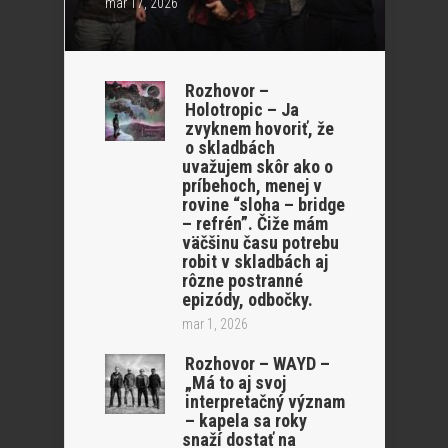
mar 17, 2026
Rozhovor –
Holotropic – Ja
zvyknem hovoriť, že
o skladbách
uvažujem skôr ako o
príbehoch, menej v
rovine “sloha – bridge
– refrén”. Čiže mám
väčšinu času potrebu
robit v skladbách aj
rôzne postranné
epizódy, odbočky.
mar 1, 2026
Rozhovor – WAYD –
„Má to aj svoj
interpretačný význam
– kapela sa roky
snaží dostať na