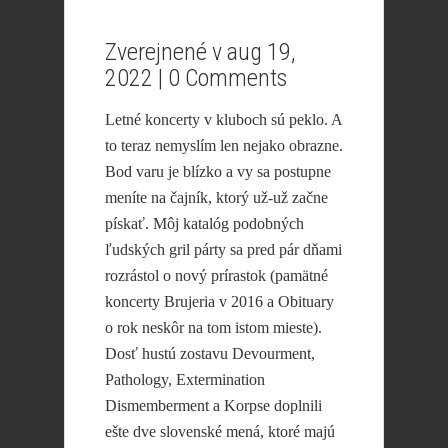
Zverejnené v aug 19,
2022 |
0 Comments
Letné koncerty v kluboch sú peklo. A
to teraz nemyslím len nejako obrazne.
Bod varu je blízko a vy sa postupne
meníte na čajník, ktorý už-už začne
pískať. Môj katalóg podobných
ľudských gril párty sa pred pár dňami
rozrástol o nový prírastok (pamätné
koncerty Brujeria v 2016 a Obituary
o rok neskôr na tom istom mieste).
Dosť hustú zostavu Devourment,
Pathology, Extermination
Dismemberment a Korpse doplnili
ešte dve slovenské mená, ktoré majú