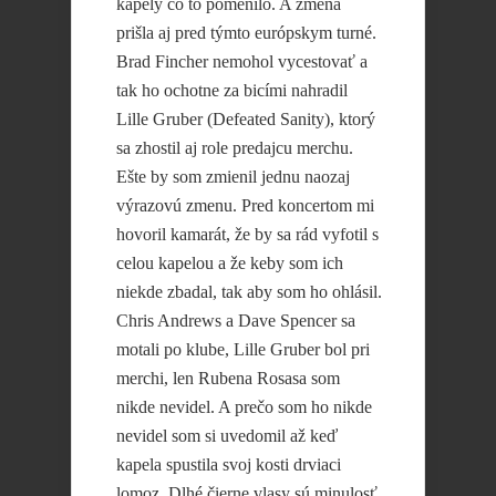
kapely čo to pomenilo. A zmena
prišla aj pred týmto európskym turné.
Brad Fincher nemohol vycestovať a
tak ho ochotne za bicími nahradil
Lille Gruber (Defeated Sanity), ktorý
sa zhostil aj role predajcu merchu.
Ešte by som zmienil jednu naozaj
výrazovú zmenu. Pred koncertom mi
hovoril kamarát, že by sa rád vyfotil s
celou kapelou a že keby som ich
niekde zbadal, tak aby som ho ohlásil.
Chris Andrews a Dave Spencer sa
motali po klube, Lille Gruber bol pri
merchi, len Rubena Rosasa som
nikde nevidel. A prečo som ho nikde
nevidel som si uvedomil až keď
kapela spustila svoj kosti drviaci
lomoz. Dlhé čierne vlasy sú minulosť.