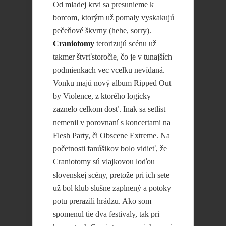
Od mladej krvi sa presunieme k
borcom, ktorým už pomaly vyskakujú
pečeňové škvrny (hehe, sorry).
Craniotomy
terorizujú scénu už
takmer štvrťstoročie, čo je v tunajších
podmienkach vec vcelku nevídaná.
Vonku majú nový album Ripped Out
by Violence, z ktorého logicky
zaznelo celkom dosť. Inak sa setlist
nemenil v porovnaní s koncertami na
Flesh Party, či Obscene Extreme. Na
početnosti fanúšikov bolo vidieť, že
Craniotomy sú vlajkovou loďou
slovenskej scény, pretože pri ich sete
už bol klub slušne zaplnený a potoky
potu prerazili hrádzu. Ako som
spomenul tie dva festivaly, tak pri