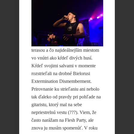
terasou a čo najideálnejším miestom
vo vnútri ako kŕdeľ divých husí.
Kŕdeľ svojimi salvami v momente
rozstrieľali na drobné Bielorusi
Extermination Dismemberment.
Prirovnanie ku strieľaniu ani nebolo
tak ďaleko od pravdy pri pohľade na
gitaristu, ktorý mal na sebe
nepriestrelnú vestu (???). Viem, že
často narážam na Flesh Party, ale
znova ju musím spomenúť. V roku