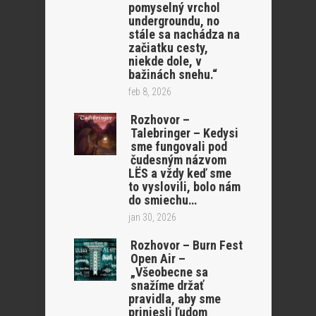
pomyselný vrchol
undergroundu, no
stále sa nachádza na
začiatku cesty,
niekde dole, v
bažinách snehu.“
feb 8, 2026
Rozhovor –
Talebringer – Kedysi
sme fungovali pod
čudesným názvom
LËS a vždy keď sme
to vyslovili, bolo nám
do smiechu…
jan 30, 2026
Rozhovor – Burn Fest
Open Air –
„Všeobecne sa
snažíme držať
pravidla, aby sme
priniesli ľudom