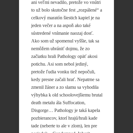
ani veľmi nevadilo, pretože vo vnútri
to už bolo skutočne fest „rozpálené“ a
celkový maratón šiestich kapiel je na
jeden večer a na aspoň ako také
sústredené vnímanie naozaj dosť.
Ako som už spomenul vyššie, tak sa
nemôžem ubrániť dojmu, že zo
začiatku hrali Pathology opäť akosi
potichu. Asi som nebol jediný,
pretože ľudia vonku tiež nepočuli,
kedy presne začali hrať. Nepatrne sa
zmenil žáner a zo slamu sa vyhodila
výhybka k old schoolovejšiemu brutal
death metalu ála Suffocation,
Disgorge… Pathology je taká kapela
pozbierancov, ktorí hrajú/hrali kade
tade (neberte to ale v zlom), len pre