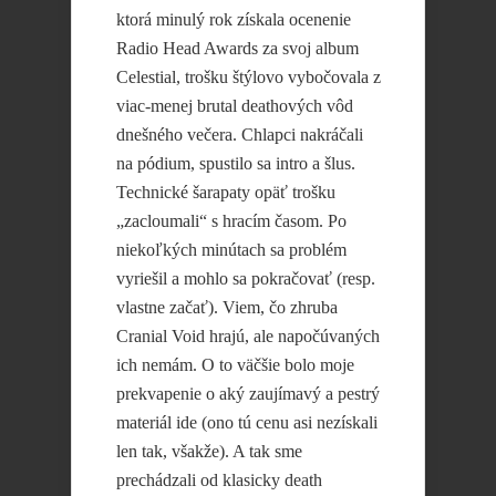
ktorá minulý rok získala ocenenie
Radio Head Awards za svoj album
Celestial, trošku štýlovo vybočovala z
viac-menej brutal deathových vôd
dnešného večera. Chlapci nakráčali
na pódium, spustilo sa intro a šlus.
Technické šarapaty opäť trošku
„zacloumali“ s hracím časom. Po
niekoľkých minútach sa problém
vyriešil a mohlo sa pokračovať (resp.
vlastne začať). Viem, čo zhruba
Cranial Void hrajú, ale napočúvaných
ich nemám. O to väčšie bolo moje
prekvapenie o aký zaujímavý a pestrý
materiál ide (ono tú cenu asi nezískali
len tak, všakže). A tak sme
prechádzali od klasicky death