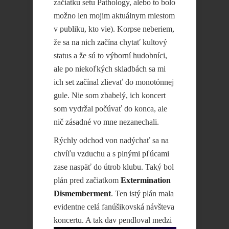
začiatku setu Pathology, alebo to bolo
možno len mojim aktuálnym miestom
v publiku, kto vie). Korpse neberiem,
že sa na nich začína chytať kultový
status a že sú to výborní hudobníci,
ale po niekoľkých skladbách sa mi
ich set začínal zlievať do monotónnej
gule. Nie som zbabelý, ich koncert
som vydržal počúvať do konca, ale
nič zásadné vo mne nezanechali.
Rýchly odchod von nadýchať sa na
chvíľu vzduchu a s plnými pľúcami
zase naspäť do útrob klubu. Taký bol
plán pred začiatkom
Extermination
Dismemberment
. Ten istý plán mala
evidentne celá fanúšikovská návšteva
koncertu. A tak dav
pendloval medzi