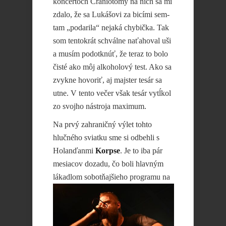
koncertoch Craniotomy na nich sa mi
zdalo, že sa Lukášovi za bicími sem-
tam „podarila“ nejaká chybička. Tak
som tentokrát schválne naťahoval uši
a musím podotknúť, že teraz to bolo
čisté ako môj alkoholový test. Ako sa
zvykne hovoriť, aj majster tesár sa
utne. V tento večer však tesár vytĺkol
zo svojho nástroja maximum.
Na prvý zahraničný výlet tohto
hlučného sviatku sme si odbehli s
Holanďanmi
Korpse
. Je to iba pár
mesiacov dozadu, čo boli hlavným
lákadlom
sobotňajšieho programu na