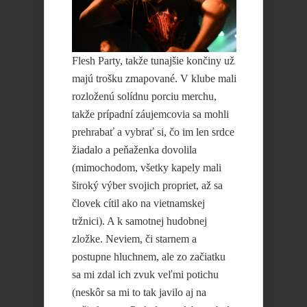
Flesh Party, takže tunajšie končiny už
majú trošku zmapované. V klube mali
rozloženú solídnu porciu merchu,
takže prípadní záujemcovia sa mohli
prehrabať a vybrať si, čo im len srdce
žiadalo a peňaženka dovolila
(mimochodom, všetky kapely mali
široký výber svojich propriet, až sa
človek cítil ako na vietnamskej
tržnici). A k samotnej hudobnej
zložke. Neviem, či starnem a
postupne hluchnem, ale zo začiatku
sa mi zdal ich zvuk veľmi potichu
(neskôr sa mi to tak javilo aj na