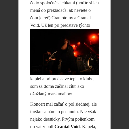
čo to spoločné s lebkami (hoďte si ich
mená do prekladača, ak neviete o
čom je reč) Craniotomy a Cranial
Void. Už len pri predstave týchto
kapiel a pri predstave tepla v klube,
som sa doma začínal cítiť ako
ožužlaný marshmallow.
Koncert mal začať o pol siedmej, ale
trošku sa nám to posunulo. Nie však
nejako drasticky. Prvým polienkom
do vatry boli
Cranial Void
. Kapela,