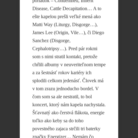
poriadok – Condemned, Inherit
Disease, Cattle Decapitation… A to
ešte kapelou prešli veľké mená ako
Matti Way (Liturgy, Disgorge…),
James Lee (Origin, Vile…), či Diego
Sanchez (Disgorge,
Cephalotripsy…). Pred pár rokmi
som s nimi stratil kontakt, pretože
chŕlili albumy v neuveriteľnom tempe
a za šestnásť rokov kariéry ich
splodili celkom jedenásť. Človek má
v tom zrazu jednoducho bordel. V
čom som sa ale nestratil, to bol
koncert, ktorý nám kapela nachystala.
Šťavnatý ako čerstvá flákota, energie
toľko ako keby sa do toho
povestného zajaca strčili tri baterky
značky Energizer… Nemám čo