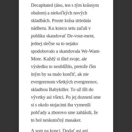
Decapitated (áno, ten s tým krásnym
obalom) a niekoľkých nových
skladbách. Proste krása striedala
nádheru. Ku koncu setu začali v
publiku skandovať De-vour-ment,
jednej slečne sa to nejako
spodobovalo a skandovala We-Want-
More. Každý si išiel svoje, ale
výsledku to neublížilo, pretože čím
iným by sa malo končiť, ak nie
evergreenom všetkých evergreenov,
skladbou Babykiller. To už išli do
vývrtky asi všetci. Po jej doznení sme
si s okolo stojacimi iba vymenili
pohľady a zborovo sme zahlásili, že
to bol neskutočný masaker.
A som na konci. Dodať asi ani