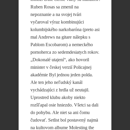
Ruben Rosas sa zmenil na
nepoznanie a na svojej tvári
vyčaroval výraz kombinujúci
kolumbijského narkobaróna (preto asi
mal Andrews na gitare nálepku s
Pablom Escobarom) a nemeckého
pornoherca zo sedemdesiatych rokov.
„Dokonalé utajení“, ako hovoril
minister v českej verzií Policajnej
akadémie Byl jednou jeden polda.
Ale ten jeho neľudský kanál
vychádzajúci z hrdla už neutajil.
Uprostred klubu akoby niekto
rozšľapal osie hniezdo. Všetci sa dali
do pohybu. Ale niet sa ani čomu
čudovať. Setlist bol postavený najmä
na kultovom albume Molesting the