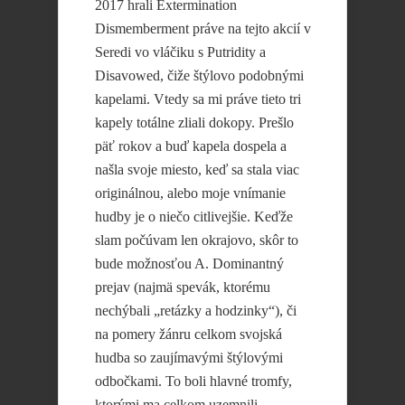
2017 hrali Extermination
Dismemberment práve na tejto akcií v
Seredi vo vláčiku s Putridity a
Disavowed, čiže štýlovo podobnými
kapelami. Vtedy sa mi práve tieto tri
kapely totálne zliali dokopy. Prešlo
päť rokov a buď kapela dospela a
našla svoje miesto, keď sa stala viac
originálnou, alebo moje vnímanie
hudby je o niečo citlivejšie. Keďže
slam počúvam len okrajovo, skôr to
bude možnosťou A. Dominantný
prejav (najmä spevák, ktorému
nechýbali „retázky a hodzinky“), či
na pomery žánru celkom svojská
hudba so zaujímavými štýlovými
odbočkami. To boli hlavné tromfy,
ktorými ma celkom uzemnili.