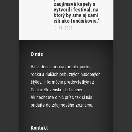
zaujímavé kapely a
vytvorili festival, na
ktorý by sme aj sami
išli ako fanúšikovia.“
júl 11, 2025
O nás
Vaša denná porcia metalu, punku,
rocku a ďalších príbuzných hudobných
štýlov. Informácie predovšetkým z
Česko-Slovenskej UG scény.
Ak nechcete o nič prísť, tak si nás
pridajte do záujmového zoznamu.
Kontakt