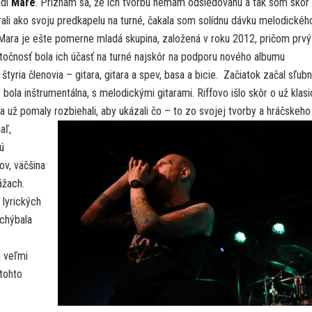
édi
Mare
. Priznám sa, že ich tvorbu nemám odsledovanú a tak som skôr
rali ako svoju predkapelu na turné, čakala som solídnu dávku melodickéh
 Mara je ešte pomerne mladá skupina, založená v roku 2012, pričom prvý
točnosť bola ich účasť na turné najskôr na podporu nového albumu
tyria členovia – gitara, gitara a spev, basa a bicie. Začiatok začal sľubn
ola inštrumentálna, s melodickými gitarami. Riffovo išlo skôr o už klasi
a už pomaly rozbiehali, aby ukázali čo – to zo svojej tvorby a hráčskeho
aľ,
ú
ov, väčšina
ážach.
 lyrických
 chýbala
a veľmi
tohto