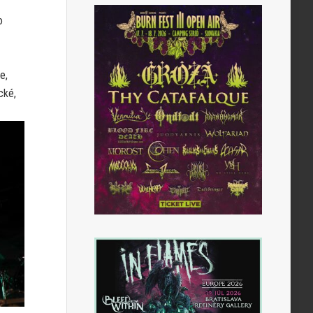
o
e,
cké,