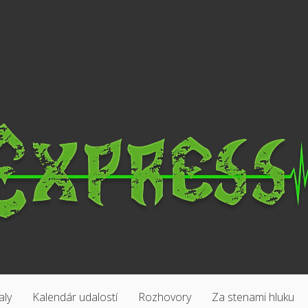
aly
Kalendár udalostí
Rozhovory
Za stenami hluku