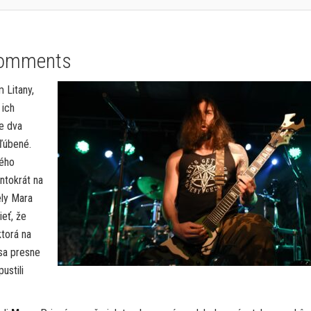
omments
 Litany,
 ich
le dva
ľúbené.
tého
ntokrát na
ely Mara
ieť, že
ktorá na
sa presne
ustili