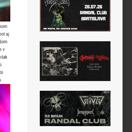
ákom
ol aj
jšom
e v
však
o
to
.