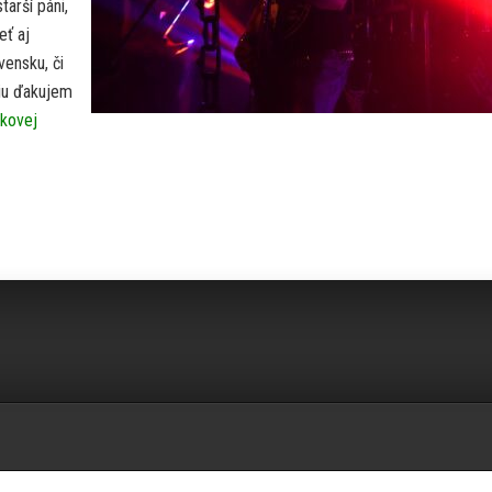
tarší páni,
eť aj
ensku, či
ciu ďakujem
kovej