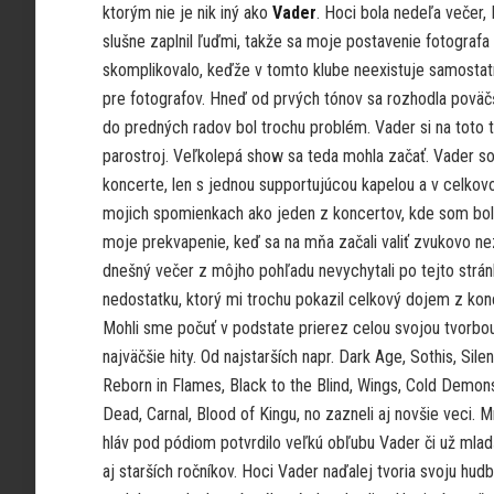
ktorým nie je nik iný ako
Vader
. Hoci bola nedeľa večer,
slušne zaplnil ľuďmi, takže sa moje postavenie fotografa
skomplikovalo, keďže v tomto klube neexistuje samostat
pre fotografov. Hneď od prvých tónov sa rozhodla poväčš
do predných radov bol trochu problém. Vader si na toto t
parostroj. Veľkolepá show sa teda mohla začať. Vader 
koncerte, len s jednou supportujúcou kapelou a v celkov
mojich spomienkach ako jeden z koncertov, kde som bol
moje prekvapenie, keď sa na mňa začali valiť zvukovo nez
dnešný večer z môjho pohľadu nevychytali po tejto stránk
nedostatku, ktorý mi trochu pokazil celkový dojem z ko
Mohli sme počuť v podstate prierez celou svojou tvorbo
najväčšie hity. Od najstarších napr. Dark Age, Sothis, Sile
Reborn in Flames, Black to the Blind, Wings, Cold Demons
Dead, Carnal, Blood of Kingu, no zazneli aj novšie veci. 
hláv pod pódiom potvrdilo veľkú obľubu Vader či už mlad
aj starších ročníkov. Hoci Vader naďalej tvoria svoju hudb