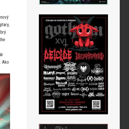
 nový
itary,
obrý
the
ár
. Ako