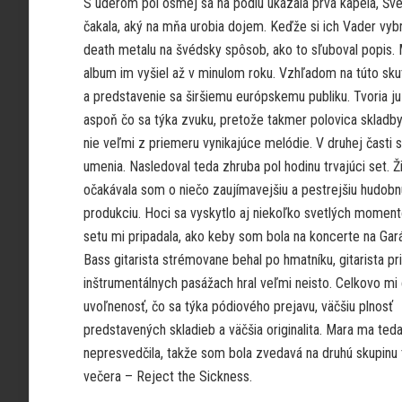
S úderom pol ôsmej sa na pódiu ukázala prvá kapela, Šv
čakala, aký na mňa urobia dojem. Keďže si ich Vader vyb
death metalu na švédsky spôsob, ako to sľuboval popis.
album im vyšiel až v minulom roku. Vzhľadom na túto sku
a predstavenie sa širšiemu európskemu publiku. Tvoria ju š
aspoň čo sa týka zvuku, pretože takmer polovica skladby b
nie veľmi z priemeru vynikajúce melódie. V druhej časti s
umenia.
Nasledoval teda zhruba pol hodinu trvajúci set. Ži
očakávala som o niečo zaujímavejšiu a pestrejšiu hudobn
produkciu. Hoci sa vyskytlo aj niekoľko svetlých moment
setu mi pripadala, ako keby som bola na koncerte na Gar
Bass gitarista strémovane behal po hmatníku, gitarista pri
inštrumentálnych pasážach hral veľmi neisto. Celkovo mi
uvoľnenosť, čo sa týka pódiového prejavu, väčšiu plnosť
predstavených skladieb a väčšia originalita. Mara ma ted
nepresvedčila, takže som bola zvedavá na druhú skupinu 
večera – Reject the Sickness.