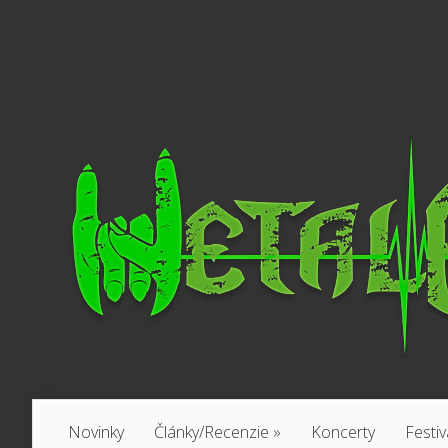
Novinky
Články/Recenzie
»
Koncerty
Festiv