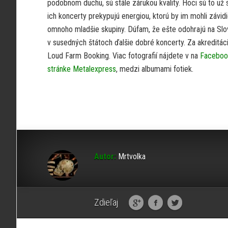
podobnom duchu, sú stále zárukou kvality. Hoci sú to už s
ich koncerty prekypujú energiou, ktorú by im mohli závidi
omnoho mladšie skupiny. Dúfam, že ešte odohrajú na Slov
v susedných štátoch ďalšie dobré koncerty. Za akreditá
Loud Farm Booking. Viac fotografií nájdete v na
Faceboo
stránke Metalexpress
, medzi albumami fotiek.
Autor:
Mrtvolka
Zdieľaj