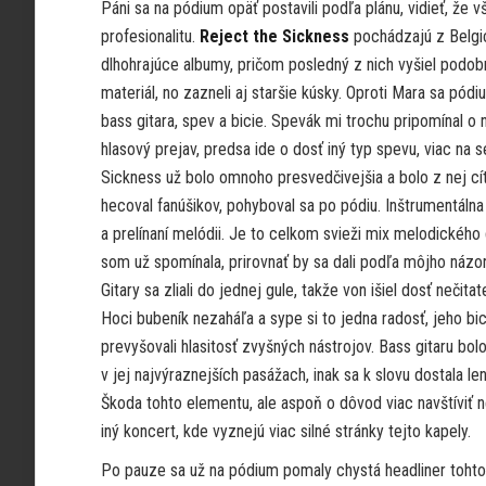
Páni sa na pódium opäť postavili podľa plánu, vidieť, že 
profesionalitu.
Reject the Sickness
pochádzajú z Belgic
dlhohrajúce albumy, pričom posledný z nich vyšiel podob
materiál, no zazneli aj staršie kúsky. Oproti Mara sa pódi
bass gitara, spev a bicie. Spevák mi trochu pripomínal o
hlasový prejav, predsa ide o dosť iný typ spevu, viac n
Sickness už bolo omnoho presvedčivejšia a bolo z nej cí
hecoval fanúšikov, pohyboval sa po pódiu. Inštrumentálna z
a prelínaní melódii. Je to celkom svieži mix melodické
som už spomínala, prirovnať by sa dali podľa môjho názor
Gitary sa zliali do jednej gule, takže von išiel dosť nečita
Hoci bubeník nezaháľa a sype si to jedna radosť, jeho bi
prevyšovali hlasitosť zvyšných nástrojov. Bass gitaru bol
v jej najvýraznejších pasážach, inak sa k slovu dostala le
Škoda tohto elementu, ale aspoň o dôvod viac navštíviť n
iný koncert, kde vyznejú viac silné stránky tejto kapely.
Po pauze sa už na pódium pomaly chystá headliner tohto