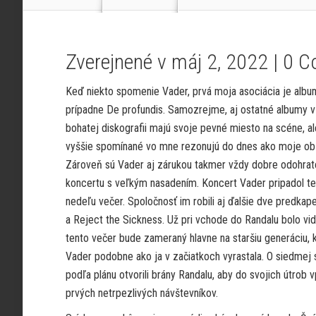
Zverejnené v máj 2, 2022 |
0 C
Keď niekto spomenie Vader, prvá moja asociácia je album
prípadne De profundis. Samozrejme, aj ostatné albumy v
bohatej diskografii majú svoje pevné miesto na scéne, a
vyššie spomínané vo mne rezonujú do dnes ako moje ob
Zároveň sú Vader aj zárukou takmer vždy dobre odohra
koncertu s veľkým nasadením. Koncert Vader pripadol te
nedeľu večer. Spoločnosť im robili aj ďalšie dve predkap
a Reject the Sickness. Už pri vchode do Randalu bolo vid
tento večer bude zameraný hlavne na staršiu generáciu, 
Vader podobne ako ja v začiatkoch vyrastala. O siedmej 
podľa plánu otvorili brány Randalu, aby do svojich útrob vp
prvých netrpezlivých návštevníkov.