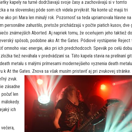
všetky kapely na turné dodržiavajú svoje časy a zachovávajú si v tomto
ka a na slovenskej pôde som ich videla prvýkrát. Na konte už majú tri
ne ako pri Mara len minulý rok. Pozornosť sa teda upriamovala hlavne na
um personálne zahustilo, pretože prichádzajú v počte piatich kusov, dve g
 niečo známejších Aborted. Aj napriek tomu, že oceňujem jeho taktiež d
a severský spôsob, podobne ako At the Gates. Pódiové vystúpenie Reject 
tiť omnoho viac energie, ako pri ich predchodcoch. Spevák po celú dobu
ložka tiež neváhala v predvádzaní sa. Táto kapela stavia na prelínaní git
ho death metalu s malými prímesami modernejšieho vyznenia death metalu
u k At the Gates. Znova sa však musím pristaviť aj pri zvukovej stránke.
teľný zvuk.
cie zásadne
o počuť len
n málokedy.
ejaký ich
 večera,